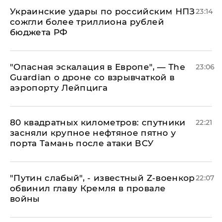
Украинские удары по российским НПЗ
23:14
сожгли более триллиона рублей
бюджета РФ
"Опасная эскалация в Европе", — The
23:06
Guardian о дроне со взрывчаткой в
аэропорту Лейпцига
80 квадратных километров: спутники
22:21
засняли крупное нефтяное пятно у
порта Тамань после атаки ВСУ
​"Путин слабый", - известный Z-военкор
22:07
обвинил главу Кремля в провале
войны