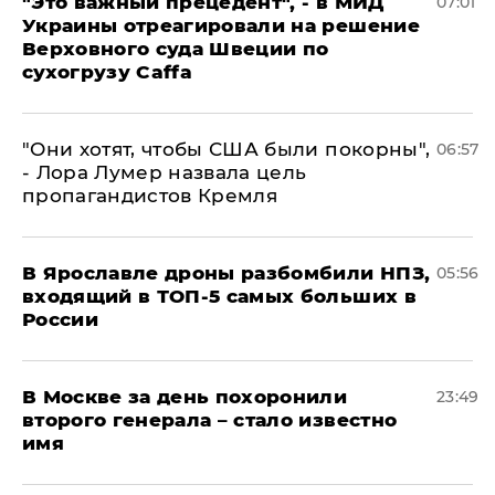
"Это важный прецедент", - в МИД
07:01
Украины отреагировали на решение
Верховного суда Швеции по
сухогрузу Caffa
"Они хотят, чтобы США были покорны",
06:57
- Лора Лумер назвала цель
пропагандистов Кремля
В Ярославле дроны разбомбили НПЗ,
05:56
входящий в ТОП-5 самых больших в
России
В Москве за день похоронили
23:49
второго генерала – стало известно
имя