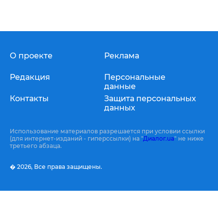
О проекте
Реклама
Редакция
Персональные
данные
Контакты
Защита персональных
данных
Использование материалов разрешается при условии ссылки
(для интернет-изданий - гиперссылки) на "
Диалог.ua
" не ниже
третьего абзаца.
� 2026,
Все права защищены.