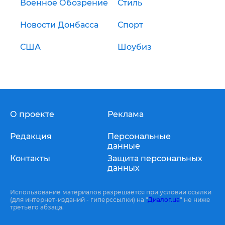
Военное Обозрение
Стиль
Новости Донбасса
Спорт
США
Шоубиз
О проекте
Реклама
Редакция
Персональные
данные
Контакты
Защита персональных
данных
Использование материалов разрешается при условии ссылки
(для интернет-изданий - гиперссылки) на "
Диалог.ua
" не ниже
третьего абзаца.