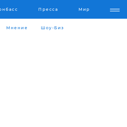
онбасс
Пресса
Мир
Мнение
Шоу-Биз