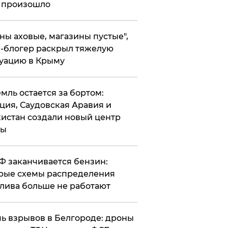
 произошло
ены аховые, магазины пустые",
-блогер раскрыл тяжелую
уацию в Крыму
емль остается за бортом:
ция, Саудовская Аравия и
истан создали новый центр
лы
РФ заканчивается бензин:
рые схемы распределения
лива больше не работают
чь взрывов в Белгороде: дроны