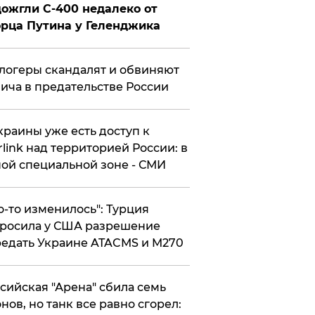
ожгли С-400 недалеко от
рца Путина у Геленджика
логеры скандалят и обвиняют
ича в предательстве России
краины уже есть доступ к
rlink над территорией России: в
ой специальной зоне - СМИ
то-то изменилось": Турция
росила у США разрешение
едать Украине ATACMS и M270
ссийская "Арена" сбила семь
нов, но танк все равно сгорел: