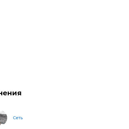
нения
Сеть