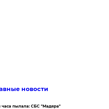
авные новости
 часа пылала: СБС "Мадяра"