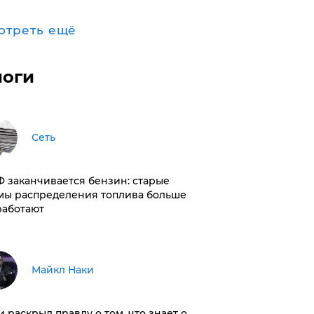
отреть ещё
логи
Сеть
РФ заканчивается бензин: старые
мы распределения топлива больше
работают
Майкл Наки
и раскрыл правду о том, что знает о