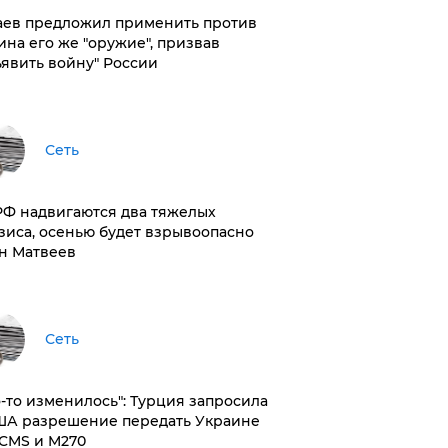
аев предложил применить против
ина его же "оружие", призвав
ъявить войну" России
Сеть
РФ надвигаются два тяжелых
зиса, осенью будет взрывоопасно
н Матвеев
Сеть
то-то изменилось": Турция запросила
ША разрешение передать Украине
CMS и M270