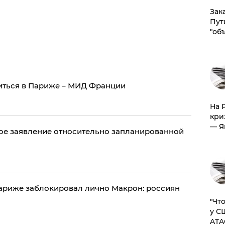
Зак
Пут
"об
иться в Париже – МИД Франции
На 
кри
— Я
овое заявление относительно запланированной
ариже заблокировал лично Макрон: россиян
​"Ч
у С
ATA