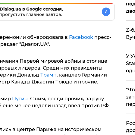
под
Dialog.ua в Google сегодня,
дво
✓
пропустить главное завтра.
Z-б
еремонии обнародовала в
Facebook
пресс-
Вуч
редает "Диалог.UA".
У У
кончания Первой мировой войны в столице
Sta
ировых лидеров. Среди них президенты
одн
ерики Дональд
Трамп
, канцлер Германии
стр Канады Джастин Трюдо и прочие.
​"Ч
зап
димир
Путин
. С ним, среди прочих, за руку
пер
й еще менее недели назад ввел против РФ
​Ро
ись в центре Парижа на историческом
дро