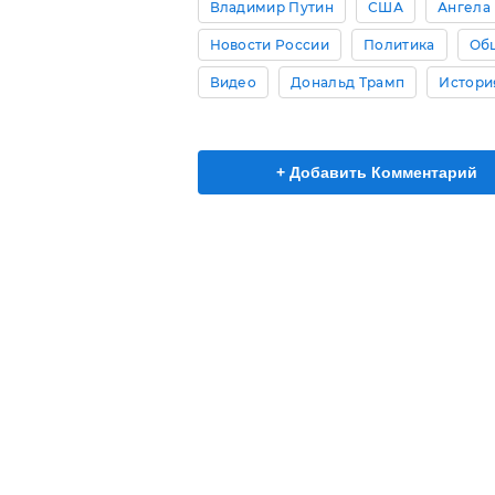
Владимир Путин
США
Ангела
Новости России
Политика
Об
Видео
Дональд Трамп
Истори
+ Добавить Комментарий