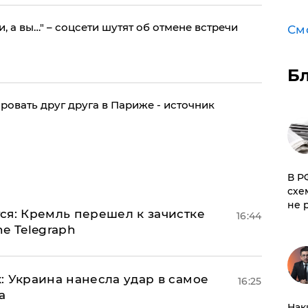
, а вы…" – соцсети шутят об отмене встречи
См
Б
ровать друг друга в Париже - источник
​В 
схе
не 
ся: Кремль перешел к зачистке
16:44
e Telegraph
: Украина нанесла удар в самое
16:25
а
Нак