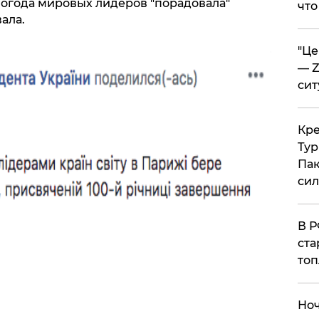
Погода мировых лидеров "порадовала"
что
ала.
​"Ц
— Z
сит
​Кр
Тур
Пак
си
​В 
ста
топ
​Но