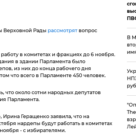
сго
выс
ПВ
ты Верховной Рады
рассмотрят
вопрос
В М
вто
им
 работу в комитетах и фракциях до 6 ноября.
дания в здании Парламента было
пов, из них до конца рабочего дня
Укр
том что всего в Парламенте 450 человек.
НПЗ
ру
, что около сотни народных депутатов
ия Парламента.
"Оп
The
 Ирина Геращенко заявила, что на
взр
ктября нардепы будут работать в комитетах
Ле
 ноября - с избирателями.