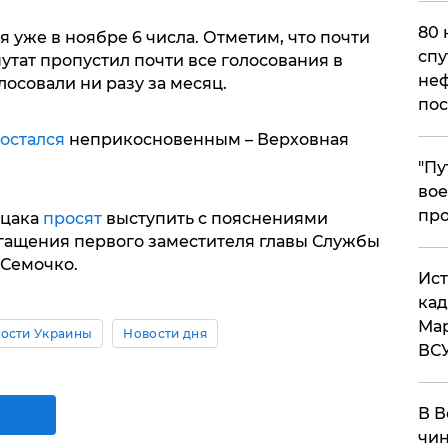
80 
 уже в ноябре 6 числа. Отметим, что почти
спу
тат пропустил почти все голосования в
неф
лосовали ни разу за месяц.
пос
остался
неприкосновенным – Верховная
​"П
вое
про
ицака
просят
выступить с пояснениями
гащения первого заместителя главы Службы
 Семочко.
​Ис
кад
Мар
ости Украины
Новости дня
ВС
В В
чин