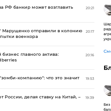
ва РФ банкир может возглавить
20:21
Шар
рад
б" Марущенко отправили в колонию
20:17
агр
 пытки военкора
укр
См
 бизнес главного актива:
20:16
berries
Б
 "зомби-компанию": что это значит
19:53
т России, делая ставку на Китай, –
19:39
​Бе
бал