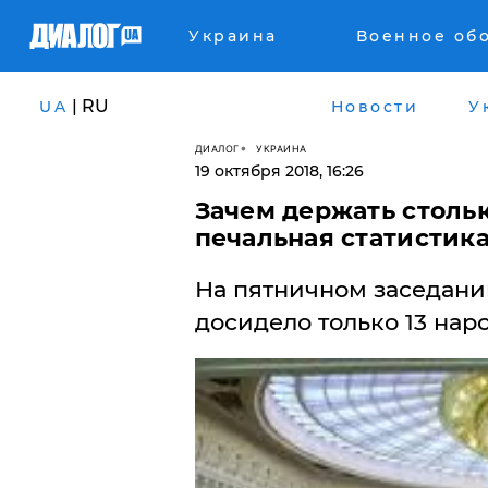
Украина
Военное об
| RU
UA
Новости
У
ДИАЛОГ
УКРАИНА
19 октября 2018, 16:26
Зачем держать стольк
печальная статистик
На пятничном заседани
досидело только 13 нар