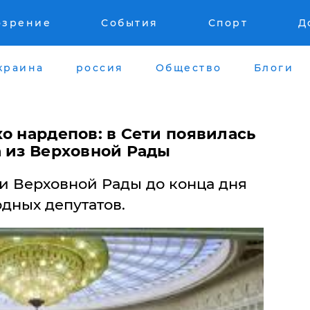
озрение
События
Спорт
Д
краина
россия
Общество
Блоги
о нардепов: в Сети появилась
а из Верховной Рады
и Верховной Рады до конца дня
одных депутатов.