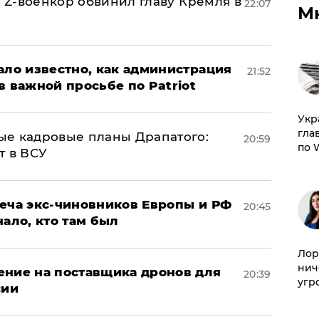
й Z-военкор обвинил главу Кремля в
22:07
М
ало известно, как администрация
21:52
в важной просьбе по Patriot
​Ук
гла
ые кадровые планы Драпатого:
20:59
по 
т в ВСУ
реча экс-чиновников Европы и РФ
20:45
нало, кто там был
Лор
нич
ение на поставщика дронов для
20:39
угр
сии