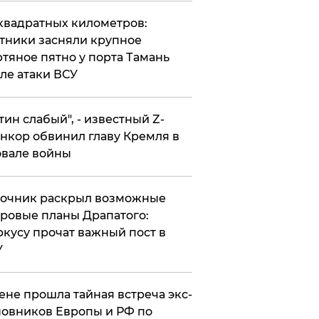
квадратных километров:
тники засняли крупное
тяное пятно у порта Тамань
ле атаки ВСУ
утин слабый", - известный Z-
нкор обвинил главу Кремля в
вале войны
точник раскрыл возможные
ровые планы Драпатого:
кусу прочат важный пост в
У
ене прошла тайная встреча экс-
овников Европы и РФ по