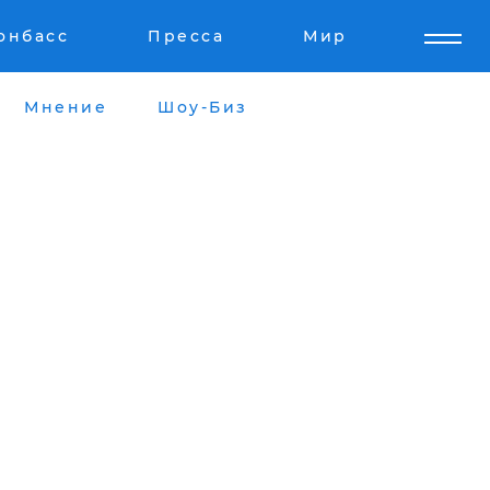
онбасс
Пресса
Мир
Мнение
Шоу-Биз