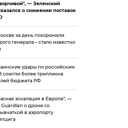
ворчивой", — Зеленский
казался о снижении поставок
О
оскве за день похоронили
рого генерала – стало известно
я
аинские удары по российским
 сожгли более триллиона
блей бюджета РФ
асная эскалация в Европе", —
 Guardian о дроне со
ывчаткой в аэропорту
йпцига