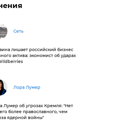
нения
Сеть
раина лишает российский бизнес
вного актива: экономист об ударах
Wildberries
​Лора Лумер
а Лумер об угрозах Кремля: "Нет
его более православного, чем
оза ядерной войны"