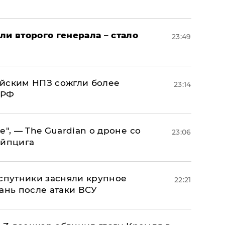
ли второго генерала – стало
23:49
ийским НПЗ сожгли более
23:14
 РФ
е", — The Guardian о дроне со
23:06
ейпцига
 спутники засняли крупное
22:21
ань после атаки ВСУ