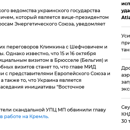
исп
уда
ого ведомства украинского государства
ичем, который является вице-президентом
Atl
осам Энергетического Союза, уведомляет
би
Уси
при
их переговоров Климкина с Шефчовичем и
тан
 Однако известно, что 15 и 16 октября
ициальным визитом в Брюсселе (Бельгия) и
ных визитов станет то, что главе МИД
Дро
и с представителями Европейского Союза и
аэр
а также то, что Украина является
зап
заседания инициативы "Восточное
эк
​Се
тели скандальной УПЦ МП обвинили главу
КНД
в работе на Кремль.
30 