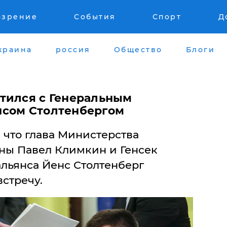
озрение
События
Спорт
Д
краина
россия
Общество
Блоги
тился с Генеральным
нсом Столтенбергом
, что глава Министерства
ны Павел Климкин и Генсек
альянса Йенс Столтенберг
стречу.