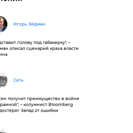
Игорь Эйдман
дставит голову под табакерку", –
ман описал сценарий краха власти
ина
Сеть
тин получит преимущество в войне
краиной", – колумнист Bloomberg
достерег Запад от ошибки