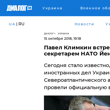
Украина
Военное об
| RU
UA
Новости
У
ДИАЛОГ
УКРАИНА
15 октября 2018, 19:18
Павел Климкин встре
секретарем НАТО Йе
Сегодня стало известно
иностранных дел Украи
Североатлантического 
провели официальную в