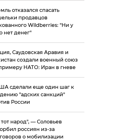
мль отказался спасать
ельки продавцов
кованного Wildberries: "Ни у
о нет денег"
ция, Саудовская Аравия и
истан создали военный союз
примеру НАТО: Иран в гневе
ША сделали еще один шаг к
дению "адских санкций"
тив России
е тот народ", — Соловьев
орбил россиян из-за
говоров о мобилизации