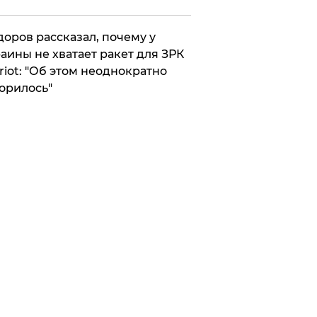
оров рассказал, почему у
аины не хватает ракет для ЗРК
riot: "Об этом неоднократно
орилось"