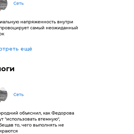
Сеть
иальную напряженность внутри
провоцирует самый неожиданный
ок
отреть ещё
логи
Сеть
ородний объяснил, как Федорова
ут "использовать втемную",
бещав то, чего выполнять не
ираются