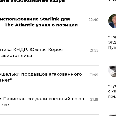
ваны эксклюзивные кадры
использование Starlink для
22:40
– The Atlantic узнал о позиции
​"По
Эйд
Пут
юзника КНДР: Южная Корея
21:55
н авиатоплива
кошельки продавцов атакованного
21:49
енег"
"Пу
с У
пре
 и Пакистан создали военный союз
21:19
неве