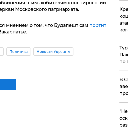
обвинения этим любителям конспирологии
Кре
еркви Московского патриархата.
кош
ата
я мнением о том, что Будапешт сам
портит
ког
Закарпатье.
Тур
ы
Политика
Новости Украины
Пак
по 
В С
вве
про
​"Н
оск
раз