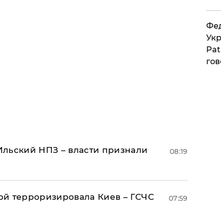
Фед
Укр
Pat
гов
льский НПЗ – власти признали
08:19
й терроризировала Киев – ГСЧС
07:59