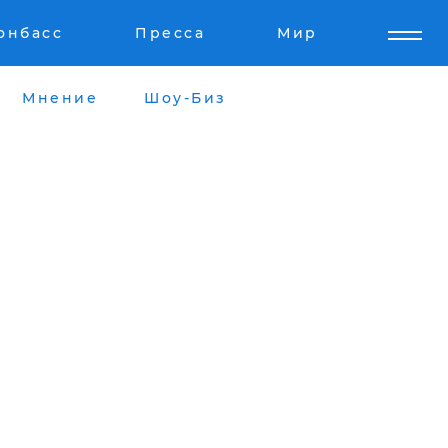
онбасс
Пресса
Мир
Мнение
Шоу-Биз