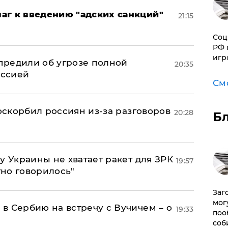
аг к введению "адских санкций"
21:15
Соц
РФ 
игр
предили об угрозе полной
20:35
оссией
См
 оскорбил россиян из-за разговоров
20:28
Б
у Украины не хватает ракет для ЗРК
19:57
тно говорилось"
Заг
мог
в Сербию на встречу с Вучичем – о
19:33
поо
соб