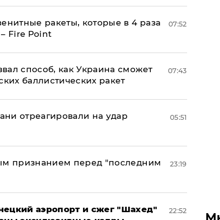
енитные ракеты, которые в 4 раза
07:52
 Fire Point
вал способ, как Украина сможет
07:43
ских баллистических ракет
рани отреагировали на удар
05:51
ным признанием перед "последним
23:19
нецкий аэропорт и сжег "Шахед"
22:52
М