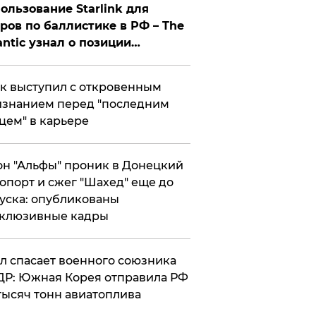
ользование Starlink для
ров по баллистике в РФ – The
antic узнал о позиции
знесмена
к выступил с откровенным
знанием перед "последним
цем" в карьере
н "Альфы" проник в Донецкий
опорт и сжег "Шахед" еще до
уска: опубликованы
склюзивные кадры
ул спасает военного союзника
Р: Южная Корея отправила РФ
тысяч тонн авиатоплива