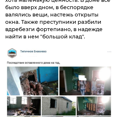
хоть маленькую ценность. В доме все
было вверх дном, в беспорядке
валялись вещи, настежь открыты
окна. Также преступники разбили
вдребезги фортепиано, в надежде
найти в нем "большой клад".