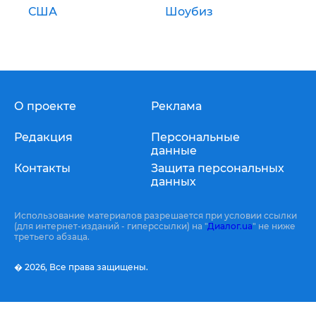
США
Шоубиз
О проекте
Реклама
Редакция
Персональные
данные
Контакты
Защита персональных
данных
Использование материалов разрешается при условии ссылки
(для интернет-изданий - гиперссылки) на "
Диалог.ua
" не ниже
третьего абзаца.
� 2026,
Все права защищены.