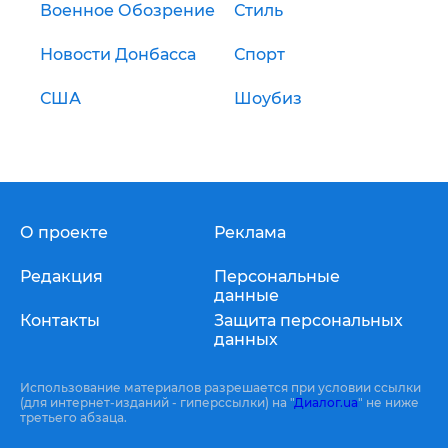
Военное Обозрение
Стиль
Новости Донбасса
Спорт
США
Шоубиз
О проекте
Реклама
Редакция
Персональные
данные
Контакты
Защита персональных
данных
Использование материалов разрешается при условии ссылки
(для интернет-изданий - гиперссылки) на "
Диалог.ua
" не ниже
третьего абзаца.