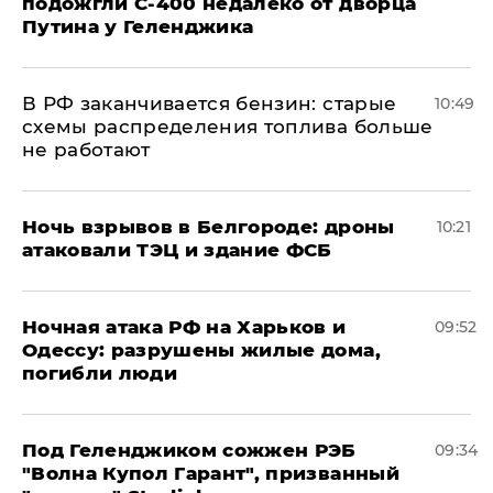
подожгли С-400 недалеко от дворца
Путина у Геленджика
​В РФ заканчивается бензин: старые
10:49
схемы распределения топлива больше
не работают
​Ночь взрывов в Белгороде: дроны
10:21
атаковали ТЭЦ и здание ФСБ
​Ночная атака РФ на Харьков и
09:52
Одессу: разрушены жилые дома,
погибли люди
Под Геленджиком сожжен РЭБ
09:34
"Волна Купол Гарант", призванный