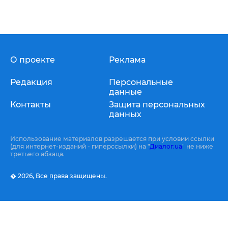
О проекте
Реклама
Редакция
Персональные
данные
Контакты
Защита персональных
данных
Использование материалов разрешается при условии ссылки
(для интернет-изданий - гиперссылки) на "
Диалог.ua
" не ниже
третьего абзаца.
� 2026,
Все права защищены.