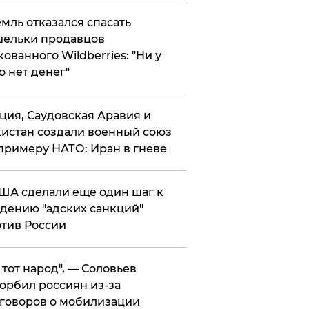
мль отказался спасать
ельки продавцов
кованного Wildberries: "Ни у
о нет денег"
ция, Саудовская Аравия и
истан создали военный союз
примеру НАТО: Иран в гневе
ША сделали еще один шаг к
дению "адских санкций"
тив России
е тот народ", — Соловьев
орбил россиян из-за
говоров о мобилизации