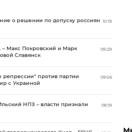
ение о решении по допуску россиян
10:19
, – Макс Покровский и Марк
09:29
овой Славянск
е репрессии" против партии
09:06
мир с Украиной
льский НПЗ – власти признали
08:19
М