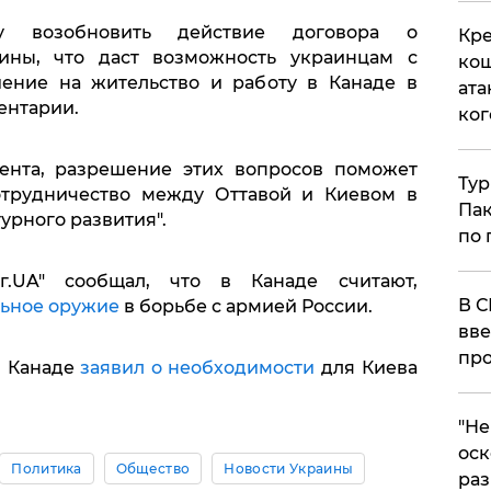
ву возобновить действие договора о
Кре
ины, что даст возможность украинцам с
кош
ение на жительство и работу в Канаде в
ата
ментарии.
ког
мента, разрешение этих вопросов поможет
Тур
отрудничество между Оттавой и Киевом в
Пак
урного развития".
по 
г.UA" сообщал, что в Канаде считают,
В С
ьное оружие
в борьбе с армией России.
вве
про
в Канаде
заявил о необходимости
для Киева
​"Н
оск
Политика
Общество
Новости Украины
раз