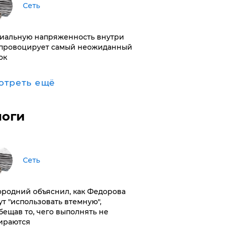
Сеть
иальную напряженность внутри
провоцирует самый неожиданный
ок
отреть ещё
логи
Сеть
ородний объяснил, как Федорова
ут "использовать втемную",
бещав то, чего выполнять не
ираются