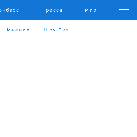
онбасс
Пресса
Мир
Мнение
Шоу-Биз