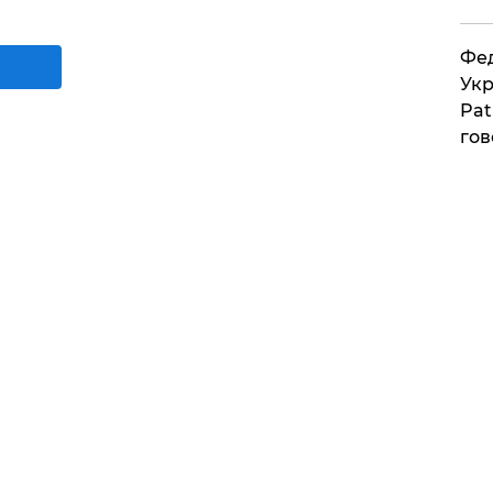
Фед
Укр
Pat
гов