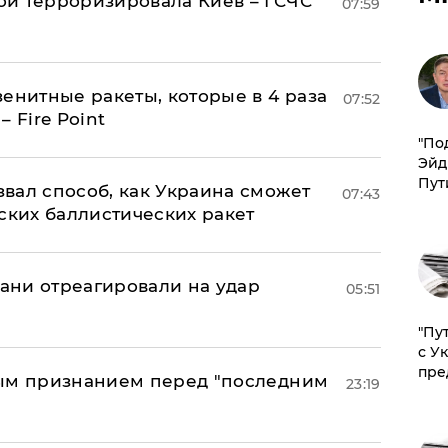
й терроризировала Киев – ГСЧС
07:59
енитные ракеты, которые в 4 раза
07:52
 Fire Point
​"По
Эйд
Пут
вал способ, как Украина сможет
07:43
ских баллистических ракет
рани отреагировали на удар
05:51
"Пу
с У
пре
ным признанием перед "последним
23:19