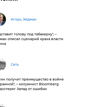
Игорь Эйдман
дставит голову под табакерку", –
ман описал сценарий краха власти
ина
Сеть
тин получит преимущество в войне
краиной", – колумнист Bloomberg
достерег Запад от ошибки