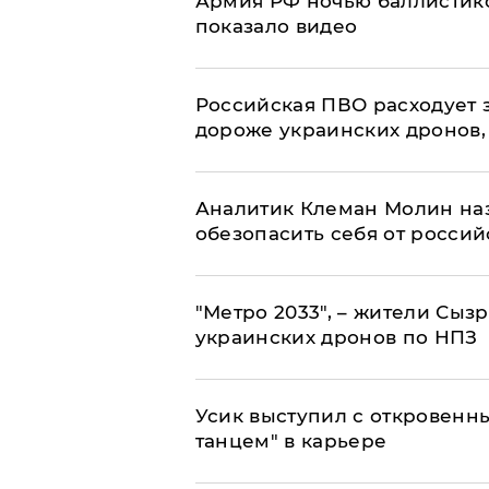
Армия РФ ночью баллистико
показало видео
Российская ПВО расходует з
дороже украинских дронов, –
Аналитик Клеман Молин наз
обезопасить себя от россий
"Метро 2033", – жители Сыз
украинских дронов по НПЗ
Усик выступил с откровен
танцем" в карьере