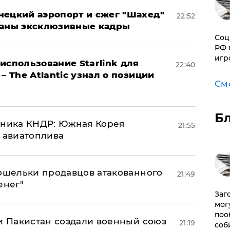
нецкий аэропорт и сжег "Шахед"
22:52
ваны эксклюзивные кадры
Соц
РФ 
игр
использование Starlink для
22:40
– The Atlantic узнал о позиции
См
Б
юзника КНДР: Южная Корея
21:55
н авиатоплива
кошельки продавцов атакованного
21:49
енег"
Заг
мог
поо
 и Пакистан создали военный союз
21:19
соб