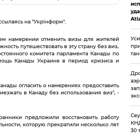
исп
уда
Atl
ссылаясь на "Укрінформ".
би
Уси
оем намерении отменить визы для жителей
при
ность путешествовать в эту страну без виз,
остоянного комитета парламента Канады по
тан
мощь Канады Украине в период кризиса и
Дро
аэр
анады огласить о намерениях предоставить
зап
езжать в Канаду без использования виз", -
эк
​Се
ранники предложили восстановить работу
КНД
ности, которую прекратили несколько лет
30 