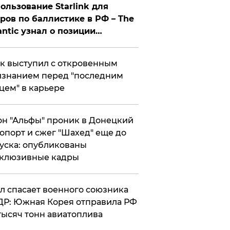
ользование Starlink для
ров по баллистике в РФ – The
antic узнал о позиции
знесмена
к выступил с откровенным
знанием перед "последним
цем" в карьере
н "Альфы" проник в Донецкий
опорт и сжег "Шахед" еще до
уска: опубликованы
склюзивные кадры
ул спасает военного союзника
Р: Южная Корея отправила РФ
тысяч тонн авиатоплива