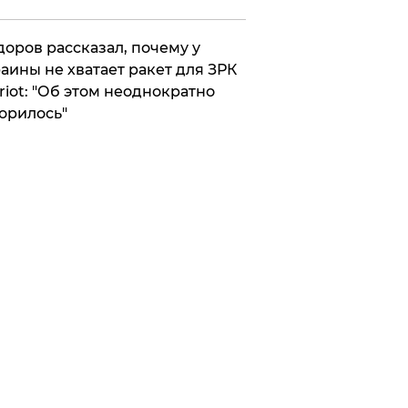
оров рассказал, почему у
аины не хватает ракет для ЗРК
riot: "Об этом неоднократно
орилось"