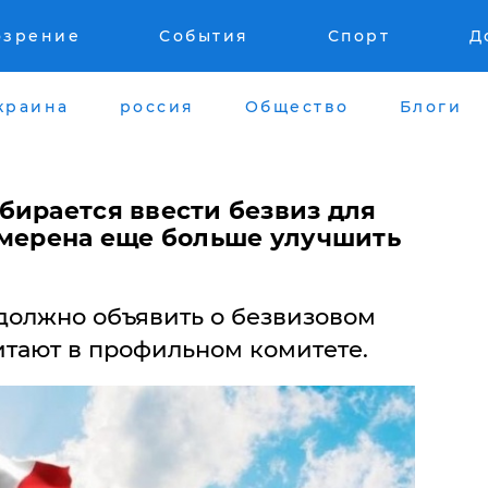
озрение
События
Спорт
Д
краина
россия
Общество
Блоги
бирается ввести безвиз для
амерена еще больше улучшить
должно объявить о безвизовом
итают в профильном комитете.