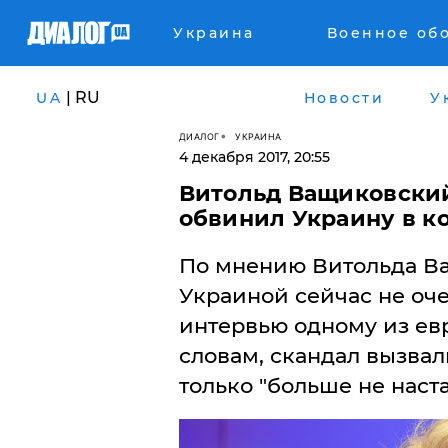
Украина
Военное об
| RU
UA
Новости
У
ДИАЛОГ
УКРАИНА
4 декабря 2017, 20:55
Витольд Ващиковский
обвинил Украину в к
По мнению Витольда Ва
Украиной сейчас не оче
интервью одному из ев
словам, скандал вызва
только "больше не наст