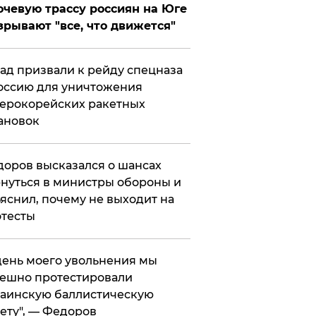
чевую трассу россиян на Юге
зрывают "все, что движется"
ад призвали к рейду спецназа
оссию для уничтожения
ерокорейских ракетных
ановок
оров высказался о шансах
нуться в министры обороны и
яснил, почему не выходит на
тесты
 день моего увольнения мы
ешно протестировали
аинскую баллистическую
ету", — Федоров