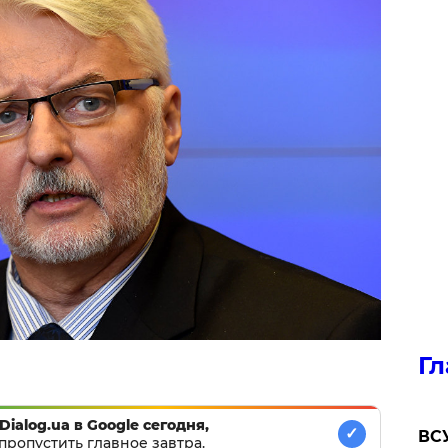
Гл
Dialog.ua в Google сегодня,
✓
ВСУ
пропустить главное завтра.