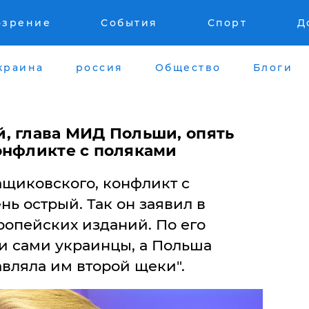
озрение
События
Спорт
Д
краина
россия
Общество
Блоги
, глава МИД Польши, опять
онфликте с поляками
щиковского, конфликт с
нь острый. Так он заявил в
ропейских изданий. По его
ли сами украинцы, а Польша
авляла им второй щеки".