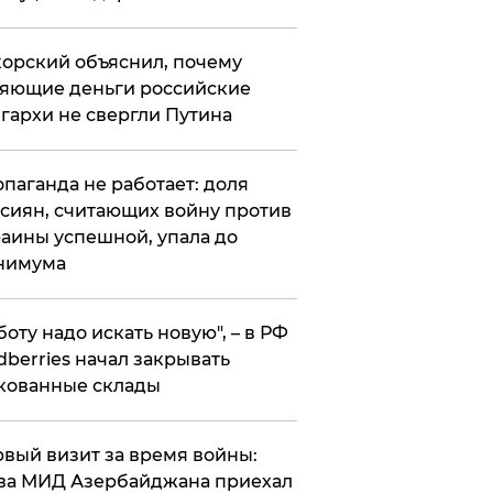
орский объяснил, почему
яющие деньги российские
гархи не свергли Путина
опаганда не работает: доля
сиян, считающих войну против
аины успешной, упала до
нимума
боту надо искать новую", – в РФ
dberries начал закрывать
кованные склады
вый визит за время войны:
ва МИД Азербайджана приехал