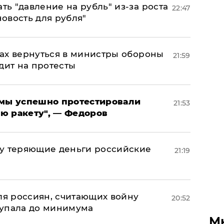
ь "давление на рубль" из-за роста
22:47
новость для рубля"
ах вернуться в министры обороны
21:59
дит на протесты
я мы успешно протестировали
21:53
ю ракету", — Федоров
му теряющие деньги российские
21:19
а
оля россиян, считающих войну
20:52
 упала до минимума
М