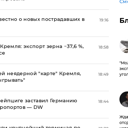
См
известно о новых пострадавших в
Б
19:16
Кремля: экспорт зерна −37,6 %,
18:58
се
​"М
эксп
ей неядерной "карте" Кремля,
18:49
уго
ыгрывать"
 Лейпциге заставил Германию
18:44
эропортов — DW
Жда
отс
или крупнейший терминал по