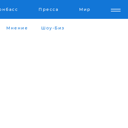
онбасс
Пресса
Мир
Мнение
Шоу-Биз