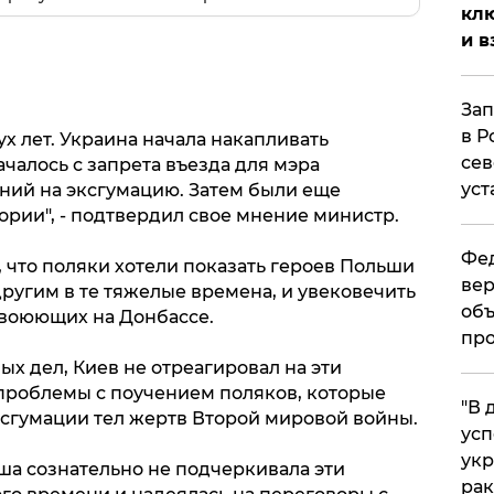
клю
и в
Зап
в Р
ух лет. Украина начала накапливать
сев
чалось с запрета въезда для мэра
уст
ий на эксгумацию. Затем были еще
рии", - подтвердил свое мнение министр.
Фед
 что поляки хотели показать героев Польши
вер
ругим в те тяжелые времена, и увековечить
объ
 воюющих на Донбассе.
про
х дел, Киев не отреагировал на эти
проблемы с поучением поляков, которые
​"В
ксгумации тел жертв Второй мировой войны.
усп
укр
ша сознательно не подчеркивала эти
рак