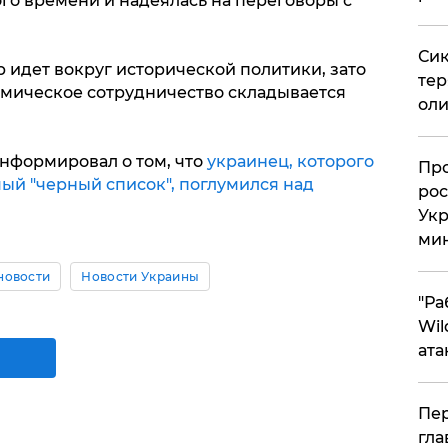
го времени и надеялась на переговоры с
Сик
 идет вокруг исторической политики, зато
тер
омическое сотрудничество складывается
оли
информировал о том, что
украинец, которого
​Пр
ый "черный список", поглумился над
рос
Укр
ми
новости
Новости Украины
"Ра
Wil
ата
Пер
гла