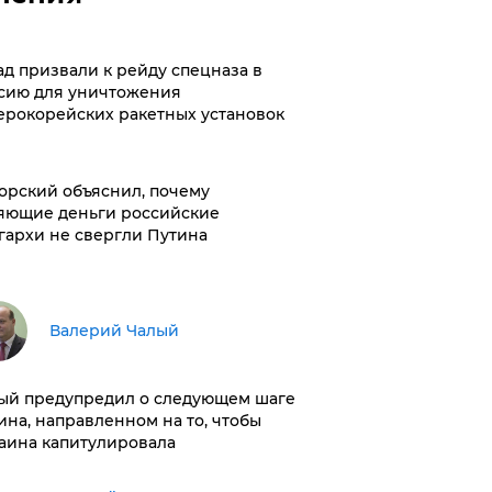
ад призвали к рейду спецназа в
сию для уничтожения
ерокорейских ракетных установок
орский объяснил, почему
яющие деньги российские
гархи не свергли Путина
Валерий Чалый
ый предупредил о следующем шаге
ина, направленном на то, чтобы
аина капитулировала