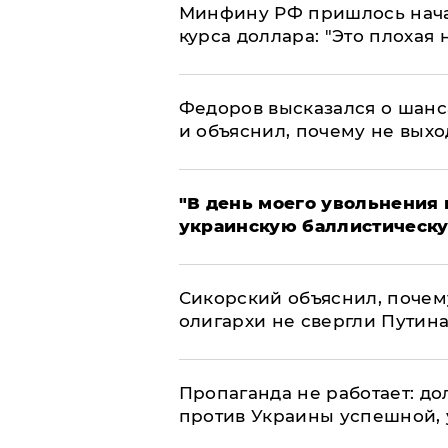
Минфину РФ пришлось начат
курса доллара: "Это плохая 
Федоров высказался о шанс
и объяснил, почему не выхо
​"В день моего увольнени
украинскую баллистическу
Сикорский объяснил, поче
олигархи не свергли Путин
​Пропаганда не работает: д
против Украины успешной,