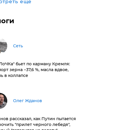
отреть ещё
логи
Сеть
оЛоЧКа" бьет по карману Кремля:
орт зерна −37,6 %, масла вдвое,
ль в коллапсе
Олег Жданов
нов рассказал, как Путин пытается
рочить "прилет черного лебедя",