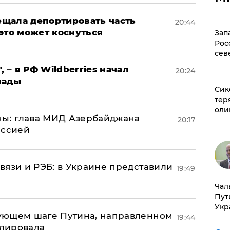
щала депортировать часть
20:44
это может коснуться
Зап
Рос
сев
, – в РФ Wildberries начал
20:24
лады
Сик
тер
оли
ны: глава МИД Азербайджана
20:17
иссией
вязи и РЭБ: в Украине представили
19:49
Чал
Пут
Укр
ующем шаге Путина, направленном
19:44
улировала