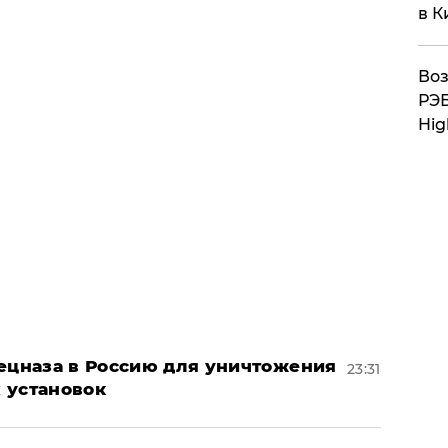
в К
Воз
РЭБ
Hig
пецназа в Россию для уничтожения
23:31
 установок