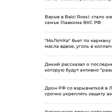
Взрыв в Balzi Rossi: стало 
семье Главкома ВКС РФ
​"МоЛоЧКа" бьет по карману 
масла вдвое, уголь в коллап
Дикий рассказал о последн
которую будут активно "раз
​Дрон РФ со взрывчаткой в
срочно укреплять защиту а
Украинские дроны останов