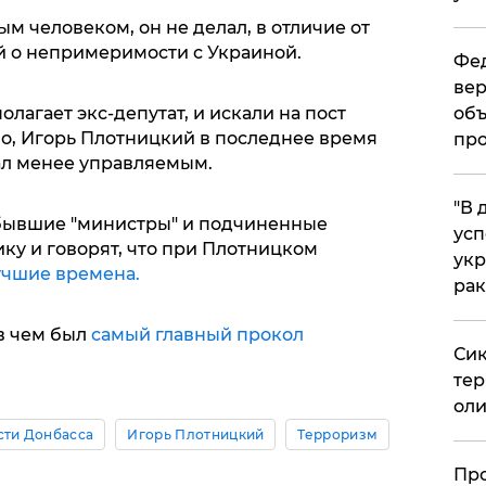
м человеком, он не делал, в отличие от
й о непримеримости с Украиной.
Фед
вер
лагает экс-депутат, и искали на пост
объ
тно, Игорь Плотницкий в последнее время
про
ал менее управляемым.
​"В
 бывшие "министры" и подчиненные
усп
ку и говорят, что при Плотницком
укр
учшие времена.
рак
 в чем был
самый главный прокол
Сик
тер
оли
сти Донбасса
Игорь Плотницкий
Терроризм
​Пр