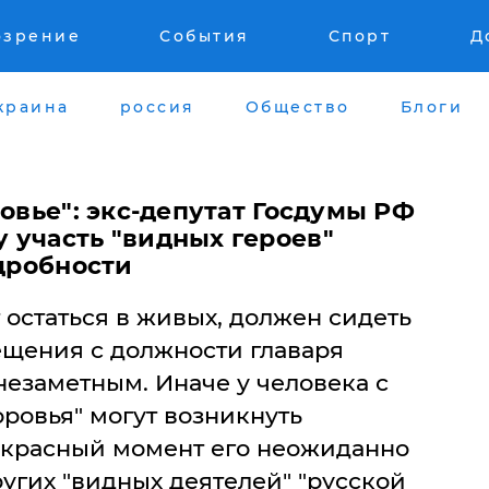
озрение
События
Спорт
Д
краина
россия
Общество
Блоги
ровье": экс-депутат Госдумы РФ
 участь "видных героев"
одробности
 остаться в живых, должен сидеть
мещения с должности главаря
 незаметным. Иначе у человека с
ровья" могут возникнуть
екрасный момент его неожиданно
ругих "видных деятелей" "русской