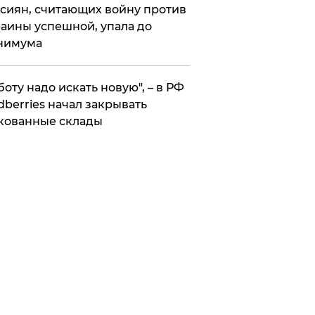
сиян, считающих войну против
аины успешной, упала до
нимума
боту надо искать новую", – в РФ
dberries начал закрывать
кованные склады