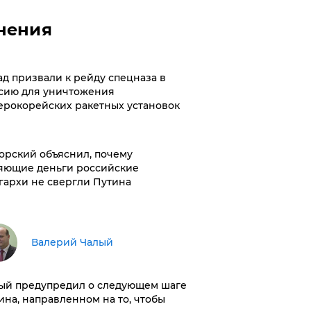
нения
ад призвали к рейду спецназа в
сию для уничтожения
ерокорейских ракетных установок
орский объяснил, почему
яющие деньги российские
гархи не свергли Путина
Валерий Чалый
ый предупредил о следующем шаге
ина, направленном на то, чтобы