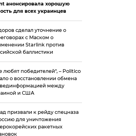
nt анонсировала хорошую
ость для всех украинцев
оров сделал уточнение о
еговорах с Маском о
менении Starlink против
сийской баллистики
се любят победителей", – Politico
ало о восстановлении обмена
звединформацией между
раиной и США
ад призвали к рейду спецназа
оссию для уничтожения
ерокорейских ракетных
ановок