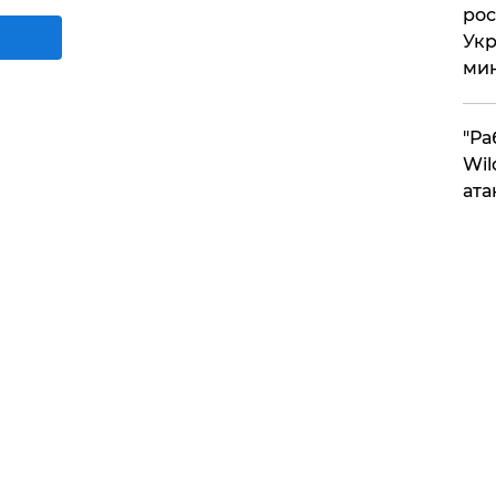
рос
Укр
ми
"Ра
Wil
ата