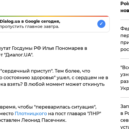
Poi
нов
Dialog.ua в Google сегодня,
✓
пропустить главное завтра.
Фед
пер
при
путат Госдумы РФ Илья Пономарев в
рос
т "Диалог.UA".
​"В
"сердечный приступ". Тем более, что
узн
о состоянию здоровья" ушел, с сердцем не в
ра
ека взять? В любой момент может откинуть
Ук
Зап
 время, чтобы "переварилась ситуация",
в Р
вместо
Плотницкого
на пост главаря "ЛНР"
ставлен Леонид Пасечник.
сев
уст