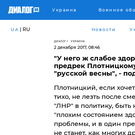
Украина
Военное об
| RU
UA
Новости
У
ДИАЛОГ
УКРАИНА
2 декабря 2017, 08:46
"У него ж слабое здо
предрек Плотницкому
"русской весны", - п
Плотницкий, если хочет
тихо, не лезть после с
"ЛНР" в политику, быть
"плохим состоянием здо
проблемы, и в один пр
не станет, как многих д