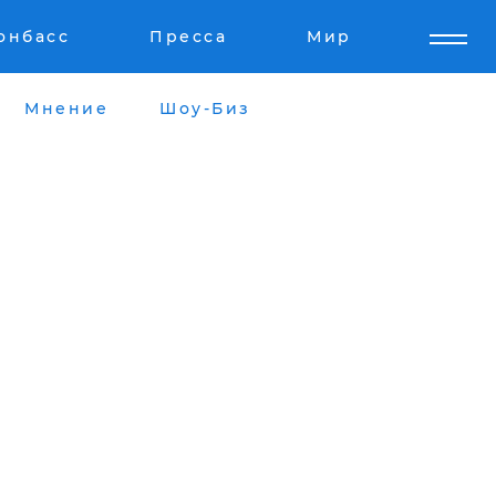
онбасс
Пресса
Мир
Мнение
Шоу-Биз