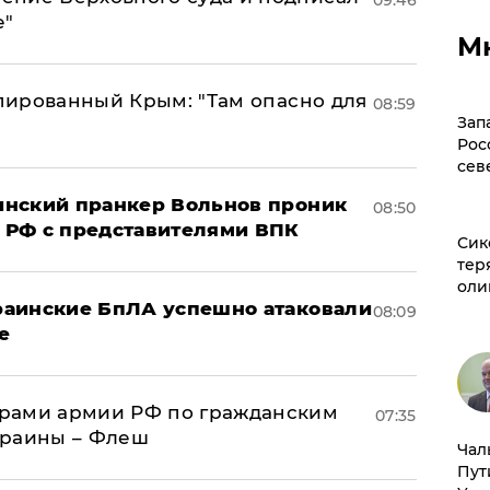
е"
М
упированный Крым: "Там опасно для
08:59
Зап
Рос
сев
аинский пранкер Вольнов проник
08:50
 РФ с представителями ВПК
Сик
тер
оли
краинские БпЛА успешно атаковали
08:09
е
рами армии РФ по гражданским
07:35
краины – Флеш
Чал
Пут