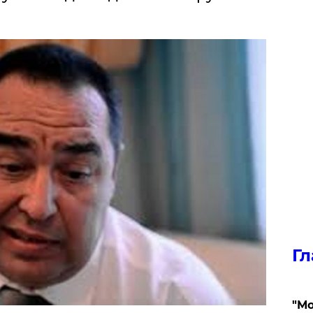
Гл
"Мо