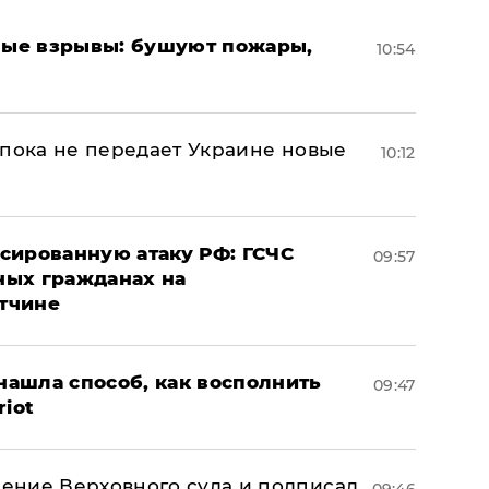
ые взрывы: бушуют пожары,
10:54
 пока не передает Украине новые
10:12
сированную атаку РФ: ГСЧС
09:57
ных гражданах на
тчине
ашла способ, как восполнить
09:47
riot
ение Верховного суда и подписал
09:46