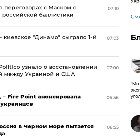
Укр
о переговорах с Маском о
07:10
в российской баллистики
См
Б
– киевское "Динамо" сыграло 1-й
07:03
 Politico узнало о восстановлении
07:00
й между Украиной и США
​"М
эксп
 – Fire Point анонсировала
уго
06:56
 украинцев
оссия в Черном море пытается
06:55
да