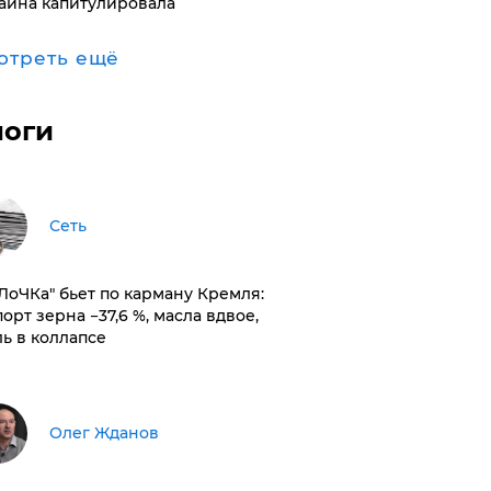
аина капитулировала
отреть ещё
логи
Сеть
оЛоЧКа" бьет по карману Кремля:
орт зерна −37,6 %, масла вдвое,
ль в коллапсе
Олег Жданов