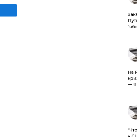
Зак
Пут
"об
На 
кри
— Я
​"Ч
у С