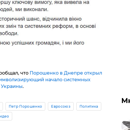
ообщал, что
Порошенко в Днепре открыл
символизирующий начало системных
 Украины
.
М
Петр Порошенко
Евросоюз
Политика
идео