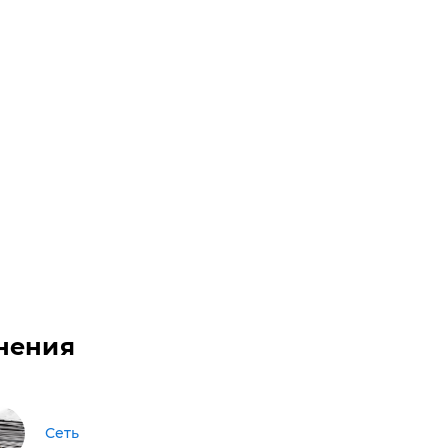
нения
Сеть