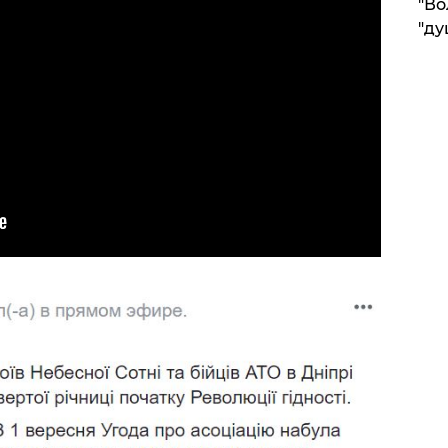
"Во
"ду