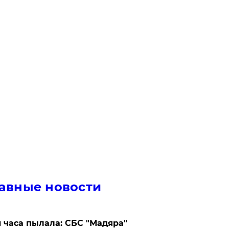
авные новости
 часа пылала: СБС "Мадяра"