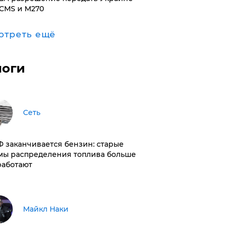
CMS и M270
отреть ещё
логи
Сеть
РФ заканчивается бензин: старые
мы распределения топлива больше
работают
Майкл Наки