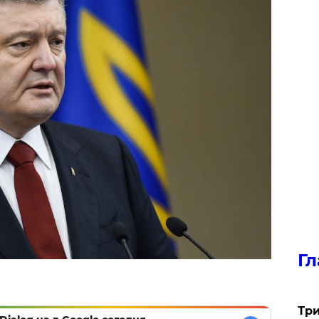
Гл
Три