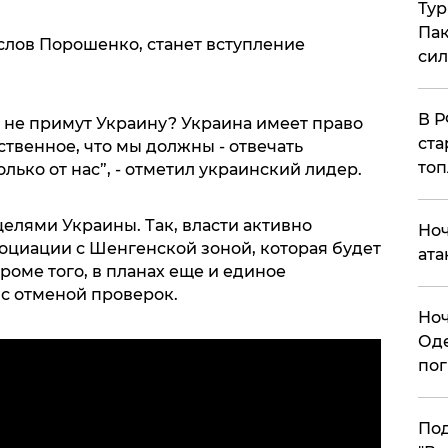
Тур
Пак
 слов Порошенко, станет вступление
си
​В 
, не примут Украину? Украина имеет право
ста
ственное, что мы должны - отвечать
топ
олько от нас”, - отметил украинский лидер.
лями Украины. Так, власти активно
​Но
оциации с Шенгенской зоной, которая будет
ата
роме того, в планах еще и единое
 с отменой проверок.
​Но
Оде
пог
По