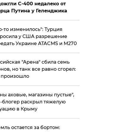
ожгли С-400 недалеко от
рца Путина у Геленджика
то-то изменилось": Турция
росила у США разрешение
едать Украине ATACMS и M270
ссийская "Арена" сбила семь
нов, но танк все равно сгорел:
 произошло
ены аховые, магазины пустые",
-блогер раскрыл тяжелую
уацию в Крыму
емль остается за бортом: