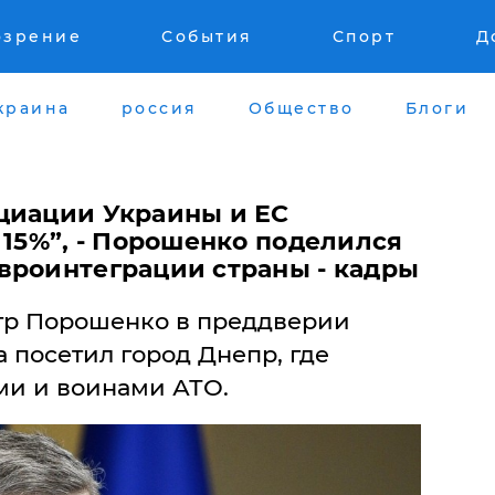
озрение
События
Спорт
Д
краина
россия
Общество
Блоги
оциации Украины и ЕС
 15%”, - Порошенко поделился
вроинтеграции страны - кадры
тр Порошенко в преддверии
 посетил город Днепр, где
ми и воинами АТО.