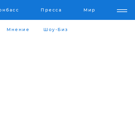
онбасс
Пресса
Мир
Мнение
Шоу-Биз