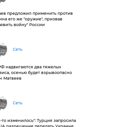
аев предложил применить против
ина его же "оружие", призвав
ъявить войну" России
Сеть
РФ надвигаются два тяжелых
зиса, осенью будет взрывоопасно
н Матвеев
Сеть
то-то изменилось": Турция запросила
ША разрешение передать Украине