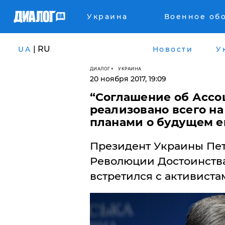
Украина
Военное об
| RU
UA
Новости
У
ДИАЛОГ
УКРАИНА
20 ноября 2017, 19:09
​“Соглашение об Асс
реализовано всего на
планами о будущем е
Президент Украины Пе
Революции Достоинства
встретился с активиста