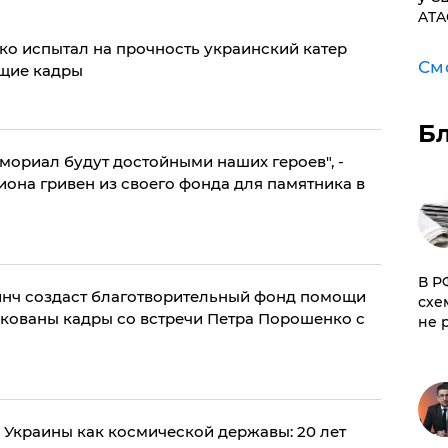
ATA
ко испытал на прочность украинский катер
См
ющие кадры
Б
мориал будут достойными наших героев", -
она гривен из своего фонда для памятника в
​В 
нч создаст благотворительный фонд помощи
схе
икованы кадры со встречи Петра Порошенко с
не 
Украины как космической державы: 20 лет