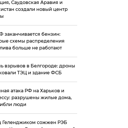
ция, Саудовская Аравия и
истан создали новый центр
лы
РФ заканчивается бензин:
рые схемы распределения
лива больше не работают
чь взрывов в Белгороде: дроны
ковали ТЭЦ и здание ФСБ
чная атака РФ на Харьков и
ссу: разрушены жилые дома,
ибли люди
д Геленджиком сожжен РЭБ