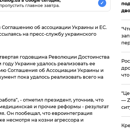
Dialog.ua в Google сегодня,
✓
под
пропустить главное завтра.
дво
л Соглашению об ассоциации Украины и ЕС.
​"Ч
 ссылаясь на пресс-службу украинского
зап
пер
етвертая годовщина Революции Достоинства
​Ро
м году Украине удалось реализовать ее
дро
цию Соглашения об Ассоциации Украины и
что
окумент пока удалось реализовать всего на
​"Ц
абота”, - отметил президент, уточнив, что
— Z
 медицинская и прочие реформы - результат
сит
ия. Он пообещал, что евроинтеграция
е несмотря на козни агрессора и
​Кр