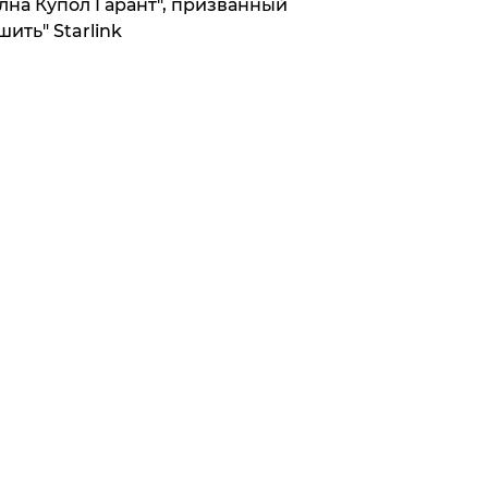
лна Купол Гарант", призванный
шить" Starlink