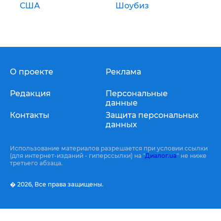
США
Шоубиз
О проекте
Реклама
Редакция
Персональные
данные
Контакты
Защита персональных
данных
Использование материалов разрешается при условии ссылки
(для интернет-изданий - гиперссылки) на "
Диалог.ua
" не ниже
третьего абзаца.
� 2026,
Все права защищены.