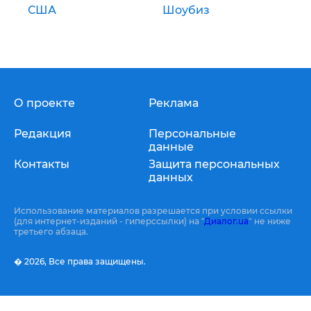
США
Шоубиз
О проекте
Реклама
Редакция
Персональные
данные
Контакты
Защита персональных
данных
Использование материалов разрешается при условии ссылки
(для интернет-изданий - гиперссылки) на "
Диалог.ua
" не ниже
третьего абзаца.
� 2026,
Все права защищены.