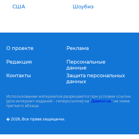
США
Шоубиз
О проекте
Реклама
Редакция
Персональные
данные
Контакты
Защита персональных
данных
Использование материалов разрешается при условии ссылки
(для интернет-изданий - гиперссылки) на "
Диалог.ua
" не ниже
третьего абзаца.
� 2026,
Все права защищены.