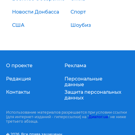
Новости Донбасса
Спорт
США
Шоубиз
О проекте
Реклама
Редакция
Персональные
данные
Контакты
Защита персональных
данных
Использование материалов разрешается при условии ссылки
(для интернет-изданий - гиперссылки) на "
Диалог.ua
" не ниже
третьего абзаца.
� 2026,
Все права защищены.