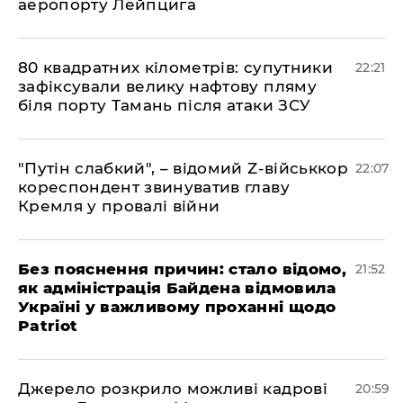
аеропорту Лейпцига
​80 квадратних кілометрів: супутники
22:21
зафіксували велику нафтову пляму
біля порту Тамань після атаки ЗСУ
"Путін слабкий", – відомий Z-військкор
22:07
кореспондент звинуватив главу
Кремля у провалі війни
​Без пояснення причин: стало відомо,
21:52
як адміністрація Байдена відмовила
Україні у важливому проханні щодо
Patriot
​Джерело розкрило можливі кадрові
20:59