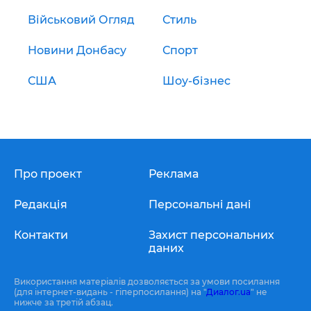
Військовий Огляд
Стиль
Новини Донбасу
Спорт
США
Шоу-бізнес
Про проект
Реклама
Редакція
Персональні дані
Контакти
Захист персональних
даних
Використання матеріалів дозволяється за умови посилання
(для інтернет-видань - гіперпосилання) на "
Диалог.ua
" не
нижче за третій абзац.