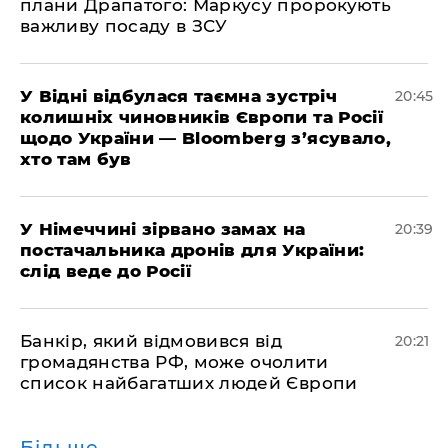
плани Драпатого: Маркусу пророкують
важливу посаду в ЗСУ
​У Відні відбулася таємна зустріч
20:45
колишніх чиновників Європи та Росії
щодо України — Bloomberg з’ясувало,
хто там був
​У Німеччині зірвано замах на
20:39
постачальника дронів для України:
слід веде до Росії
​Банкір, який відмовився від
20:21
громадянства РФ, може очолити
список найбагатших людей Європи
Більше