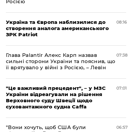
Росією
Україна та Європа наблизилися до
08:16
створення аналога американського
ЗРК Patriot
Глава Palantir Алекс Карп назвав
07:38
сильні сторони України та пояснив, що
її врятувало у війні з Росією, – Левін
"Це важливий прецедент", – у МЗС
07:01
України відреагували на рішення
Верховного суду Швеції щодо
суховантажного судна Caffa
"Вони хочуть, щоб США були
06:57