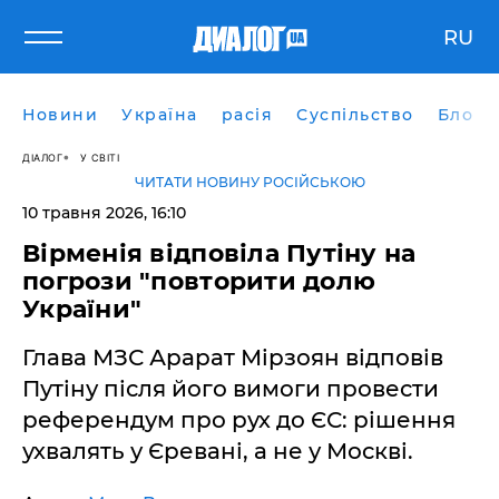
RU
Новини
Україна
расія
Суспільство
Блоги
ДІАЛОГ
У СВІТІ
ЧИТАТИ НОВИНУ РОСІЙСЬКОЮ
10 травня 2026, 16:10
​Вірменія відповіла Путіну на
погрози "повторити долю
України"
Глава МЗС Арарат Мірзоян відповів
Путіну після його вимоги провести
референдум про рух до ЄС: рішення
ухвалять у Єревані, а не у Москві.