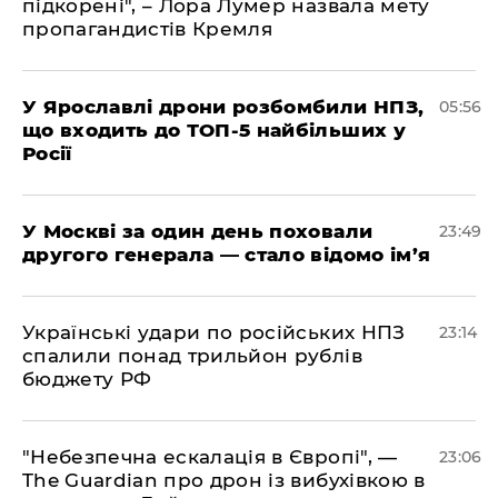
підкорені", – Лора Лумер назвала мету
пропагандистів Кремля
У Ярославлі дрони розбомбили НПЗ,
05:56
що входить до ТОП-5 найбільших у
Росії
​У Москві за один день поховали
23:49
другого генерала — стало відомо ім’я
​Українські удари по російських НПЗ
23:14
спалили понад трильйон рублів
бюджету РФ
​"Небезпечна ескалація в Європі", —
23:06
The Guardian про дрон із вибухівкою в