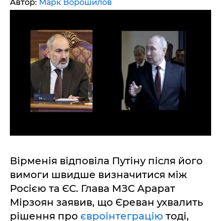
Автор:
Марк Ворошилов
Вірменія відповіла Путіну після його
вимоги швидше визначитися між
Росією та ЄС. Глава МЗС Арарат
Мірзоян заявив, що Єреван ухвалить
рішення про
євроінтеграцію
тоді,