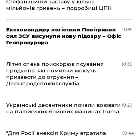
Стефанішиній заставу у кілька
мільйонів гривень – подробиці ЦПК
Екскомандиру логістики Повітряних
11:09
сил ЗСУ висунули нову підозру – Офіс
Генпрокурора
Літня спека прискорює псування
10:35
продуктів: які помилки можуть
призвести до отруєння –
Держпродспоживслужба
Українські десантники почали воювати
10:29
на італійських бойових машинах Puma
"Для Росії анексія Криму втратила
09:44