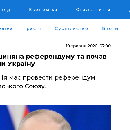
гляд
Економіка
Стиль життя
раїна
расія
Суспільство
Блоги
10 травня 2026, 07:00
ашиняна референдуму та почав
чи Україну
нія має провести референдум
ського Союзу.