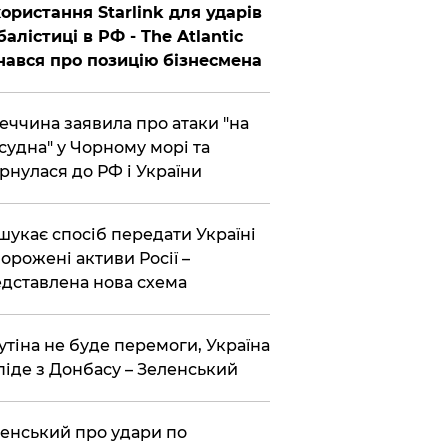
ористання Starlink для ударів
балістиці в РФ - The Atlantic
нався про позицію бізнесмена
еччина заявила про атаки "на
 судна" у Чорному морі та
рнулася до РФ і України
шукає спосіб передати Україні
орожені активи Росії –
дставлена ​​нова схема
утіна не буде перемоги, Україна
піде з Донбасу – Зеленський
енський про удари по