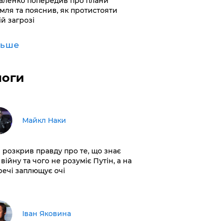
аленко попередив про плани
мля та пояснив, як протистояти
ій загрозі
льше
логи
Майкл Наки
і розкрив правду про те, що знає
війну та чого не розуміє Путін, а на
 речі заплющує очі
Іван Яковина