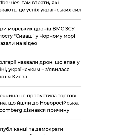
dberries: там втрати, які
жають, це успіх українських сил
ри морських дронів ВМС ЗСУ
посту "Сиваш" у Чорному морі
азали на відео
олгарії назвали дрон, що впав у
їні, українським – з'явилася
кція Києва
еччина не пропустила торгові
на, що йшли до Новоросійська,
loomberg дізнався причину
публіканці та демократи