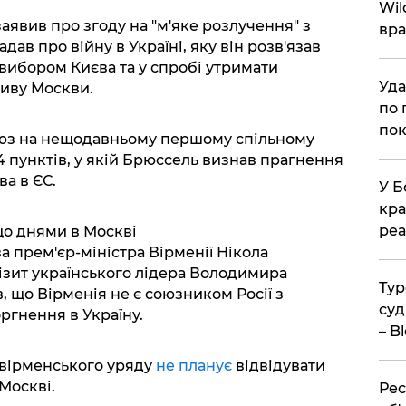
Wil
заявив про згоду на "м'яке розлучення" з
вра
адав про війну в Україні, яку він розв'язав
вибором Києва та у спробі утримати
Уда
ливу Москви.
по 
пок
оюз на нещодавньому першому спільному
4 пунктів, у якій Брюссель визнав прагнення
а в ЄС.
У Б
кра
реа
о днями в Москві
а прем'єр-міністра Вірменії Нікола
ізит українського лідера Володимира
Тур
, що Вірменія не є союзником Росії з
суд
оргнення в Україну.
– B
 вірменського уряду
не планує
відвідувати
Москві.
Рес