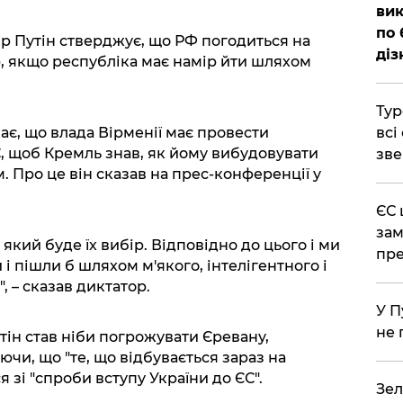
вик
по 
р Путін стверджує, що РФ погодиться на
діз
ю, якщо республіка має намір йти шляхом
Тур
ає, що влада Вірменії має провести
всі
, щоб Кремль знав, як йому вибудовувати
зве
 Про це він сказав на прес-конференції у
ЄС 
зам
який буде їх вибір. Відповідно до цього і ми
пре
і пішли б шляхом м'якого, інтелігентного і
 – сказав диктатор.
У П
не 
тін став ніби погрожувати Єревану,
ючи, що "те, що відбувається зараз на
 зі "спроби вступу України до ЄС".
Зел