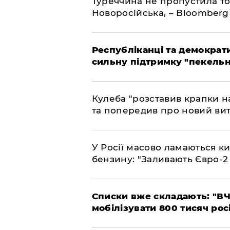
Туреччина не пропустила то
Новоросійська, – Bloomberg
Республіканці та демократи
сильну підтримку "пекельни
Кулеба "розставив крапки на
та попередив про новий вит
У Росії масово ламаються ки
бензину: "Заливають Євро-2
Списки вже складають: "ВЧ
мобілізувати 800 тисяч рос