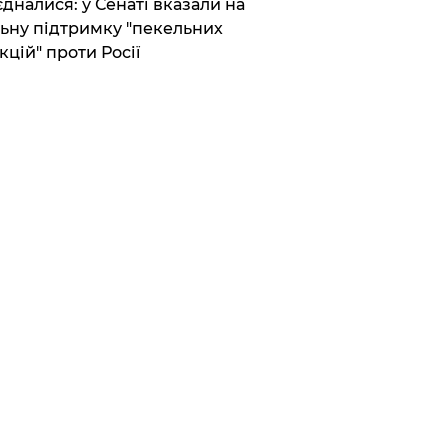
єдналися: у Сенаті вказали на
ьну підтримку "пекельних
кцій" проти Росії