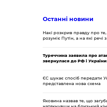
Останні новини
Накі розкрив правду про те,
розуміє Путін, а на які речі
Туреччина заявила про атак
звернулася до РФ і України
ЄС шукає спосіб передати Ук
представлена ​​нова схема
Яковина назвав те, що загуб
натякнувши на близький кі