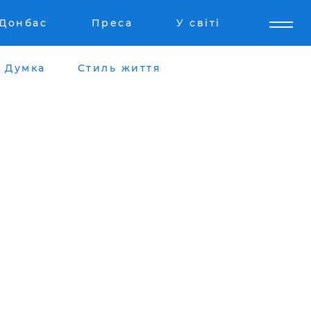
Донбас
Преса
У світі
Думка
Стиль життя