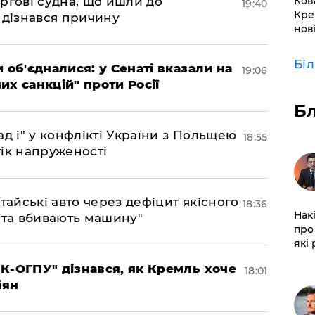
ргові судна, що йшли до
Ков
19:40
Кре
 дізнався причину
нов
Бі
 об'єдналися: у Сенаті вказали на
19:06
х санкцій" проти Росії
Б
д і" у конфлікті України з Польщею
18:55
ік напруженості
тайські авто через дефіцит якісного
18:36
Нак
 та вбивають машину"
про 
які
К-ОГПУ" дізнався, як Кремль хоче
18:01
іян