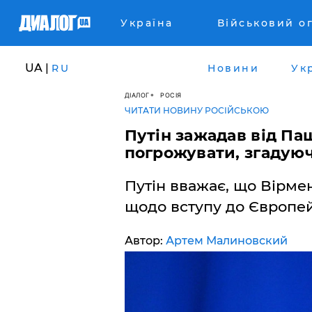
Україна
Військовий о
UA |
RU
Новини
Ук
ДІАЛОГ
РОСІЯ
ЧИТАТИ НОВИНУ РОСІЙСЬКОЮ
​Путін зажадав від П
погрожувати, згадую
Путін вважає, що Вірме
щодо вступу до Європей
Автор:
Артем Малиновский