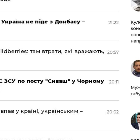
 Україна не піде з Донбасу –
Кул
21:22
кон
поп
нап
dberries: там втрати, які вражають,
20:57
 ЗСУ по посту "Сиваш" у Чорному
20:11
Муж
табу
впав у країні, українським –
20:02