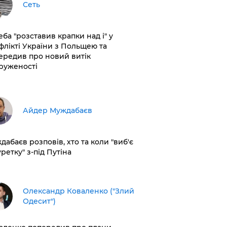
Сеть
еба "розставив крапки над і" у
флікті України з Польщею та
ередив про новий витік
руженості
Айдер Муждабаєв
дабаєв розповів, хто та коли "виб'є
ретку" з-під Путіна
Олександр Коваленко ("Злий
Одесит")