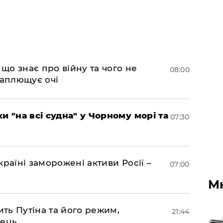
 що знає про війну та чого не
08:00
 заплющує очі
и "на всі судна" у Чорному морі та
07:30
раїні заморожені активи Росії –
07:00
М
ить Путіна та його режим,
21:44
нець