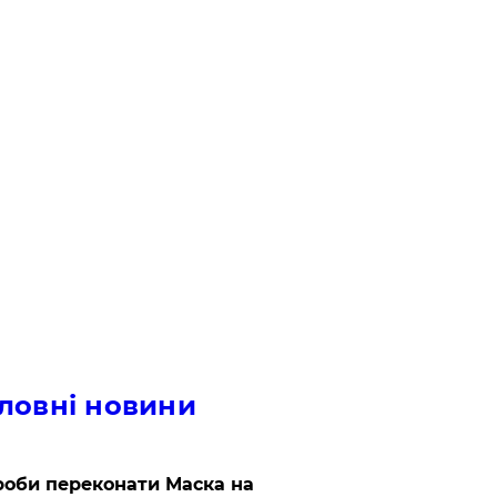
ловні новини
роби переконати Маска на