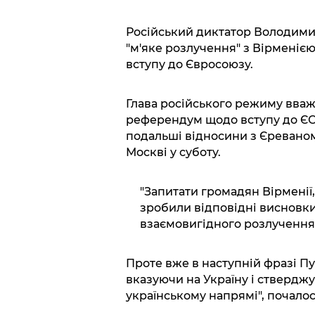
Російський диктатор Володими
"м'яке розлучення" з Вірменіє
вступу до Євросоюзу.
Глава російського режиму вваж
референдум щодо вступу до ЄС
подальші відносини з Єреваном.
Москві у суботу.
"Запитати громадян Вірменії, 
зробили відповідні висновки 
взаємовигідного розлучення",
Проте вже в наступній фразі Пу
вказуючи на Україну і стверджу
українському напрямі", почалося