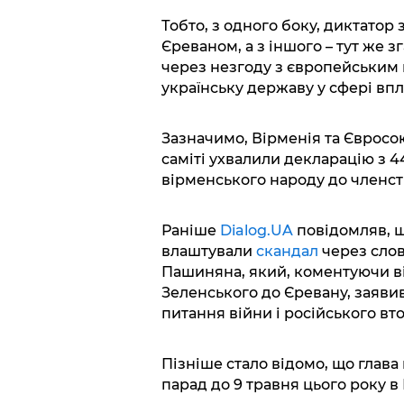
Тобто, з одного боку, диктатор 
Єреваном, а з іншого – тут же зг
через незгоду з європейським 
українську державу у сфері вп
Зазначимо, Вірменія та Єврос
саміті ухвалили декларацію з 4
вірменського народу до членств
Раніше
Dialog.UA
повідомляв, щ
влаштували
скандал
через слов
Пашиняна, який, коментуючи в
Зеленського до Єревану, заявив
питання війни і російського вт
Пізніше стало відомо, що глава
парад до 9 травня цього року в 