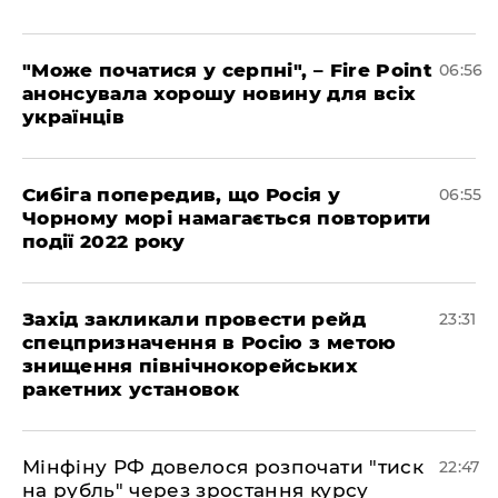
"Може початися у серпні", – Fire Point
06:56
анонсувала хорошу новину для всіх
українців
Сибіга попередив, що Росія у
06:55
Чорному морі намагається повторити
події 2022 року
​Захід закликали провести рейд
23:31
спецпризначення в Росію з метою
знищення північнокорейських
ракетних установок
​Мінфіну РФ довелося розпочати "тиск
22:47
на рубль" через зростання курсу