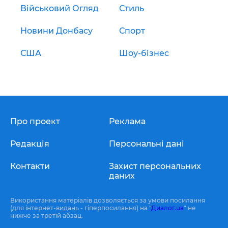
Військовий Огляд
Стиль
Новини Донбасу
Спорт
США
Шоу-бізнес
Про проект
Реклама
Редакція
Персональні дані
Контакти
Захист персональних
даних
Використання матеріалів дозволяється за умови посилання
(для інтернет-видань - гіперпосилання) на "
Диалог.ua
" не
нижче за третій абзац.