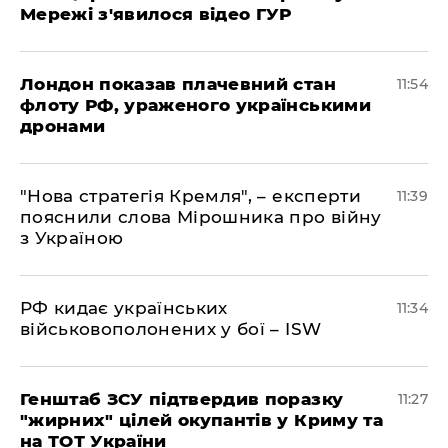
Мережі з'явилося відео ГУР
Лондон показав плачевний стан
11:54
флоту РФ, ураженого українськими
дронами
"Нова стратегія Кремля", – експерти
11:39
пояснили слова Мірошника про війну
з Україною
РФ кидає українських
11:34
військовополонених у бої – ISW
Генштаб ЗСУ підтвердив поразку
11:27
"жирних" цілей окупантів у Криму та
на ТОТ України