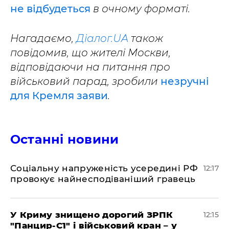
не відбудеться
в очному форматі.
Нагадаємо,
Діалог.UA
також
повідомив, що жителі Москви,
відповідаючи на питання про
військовий парад, зробили
незручні
для Кремля заяви
.
Останні новини
Соціальну напруженість усередині РФ
12:17
провокує найнесподіваніший гравець
У Криму знищено дорогий ЗРПК
12:15
"Панцир-С1" і військовий кран – у