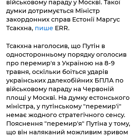
військовому параду у Москві. Такої
думки дотримується Міністр
закордонних справ Естонії Маргус
Тсакхна,
пише
ERR.
Тсакхна наголосив, що Путін в
односторонньому порядку оголосив
про перемир'я з Україною на 8-9
травня, оскільки боїться ударів
українських далекобійних БПЛА по
військовому параду на Червоній
площі у Москві. На думку естонського
міністра, у путінському "перемир'ї"
немає жодного стратегічного сенсу.
Пояснення "перемир'я" Путіна у тому,
що він наляканий можливим зривом