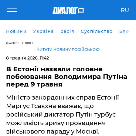
RU
Новини
Україна
расія
Суспільство
Блоги
ДІАЛОГ
У СВІТІ
ЧИТАТИ НОВИНУ РОСІЙСЬКОЮ
8 травня 2026, 11:42
В Естонії назвали головне
побоювання Володимира Путіна
перед 9 травня
Міністр закордонних справ Естонії
Маргус Тсакхна вважає, що
російський диктатор Путін турбує
можливість зриву проведення
військового параду у Москві.