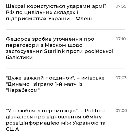
Шахраї користуються ударами армії
07:35
РФ по цивільних складах і
підприємствах України – Флеш
Федоров зробив уточнення про
07:10
переговори з Маском щодо
застосування Starlink проти російської
балістики
"Дуже важкий поєдинок", – київське
07:03
"Динамо" зіграло 1-й матч із
"Карабахом"
"Усі люблять переможців", – Politico
07:00
дізналося про відновлення обміну
розвідінформацією між Україною та
США