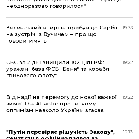
неодноразово говорилося"
​Зеленський вперше прибув до Сербії
19:33
на зустріч із Вучичем – про що
говоритимуть
​СБС за 2 дні знищили 102 цілі РФ:
19:27
уражені база ФСБ "Беня" та кораблі
"тіньового флоту"
​Від надії на перемогу до нової важкої
19:22
зими: The Atlantic про те, чому
оптимізм навколо України згасає
​"Путін перевіряє рішучість Заходу", –
19:13
Сенат США офіційно взявся за