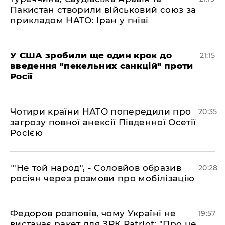
Пакистан створили військовий союз за
прикладом НАТО: Іран у гніві
​У США зробили ще один крок до
21:15
введення "пекельних санкцій" проти
Росії
​Чотири країни НАТО попередили про
20:35
загрозу повної анексії Південної Осетії
Росією
​'"Не той народ", - Соловйов образив
20:28
росіян через розмови про мобілізацію
​Федоров розповів, чому Україні не
19:57
вистачає ракет для ЗРК Patriot: "Про це