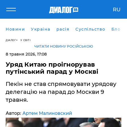
RU
Новини
Україна
расія
Суспільство
Блоги
ДІАЛОГ
У СВІТІ
ЧИТАТИ НОВИНУ РОСІЙСЬКОЮ
8 травня 2026, 17:08
​Уряд Китаю проігнорував
путінський парад у Москві
Пекін не став спрямовувати урядову
делегацію на парад до Москви 9
травня.
Автор:
Артем Малиновский