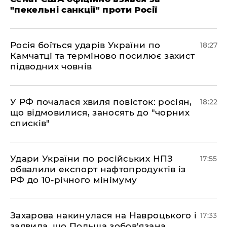
"пекельні санкції" проти Росії
​Росія боїться ударів України по
18:27
Камчатці та терміново посилює захист
підводних човнів
​У РФ почалася хвиля повісток: росіян,
18:22
що відмовилися, заносять до "чорних
списків"
​Удари України по російських НПЗ
17:55
обвалили експорт нафтопродуктів із
РФ до 10-річного мінімуму
​Захарова накинулася на Навроцького і
17:33
заявила, що Польща зобов'язана