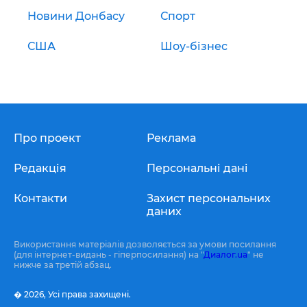
Новини Донбасу
Спорт
США
Шоу-бізнес
Про проект
Реклама
Редакція
Персональні дані
Контакти
Захист персональних
даних
Використання матеріалів дозволяється за умови посилання
(для інтернет-видань - гіперпосилання) на "
Диалог.ua
" не
нижче за третій абзац.
� 2026,
Усі права захищені.