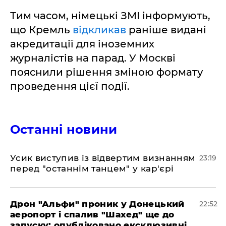
Тим часом, німецькі ЗМІ інформують,
що Кремль
відкликав
раніше видані
акредитації для іноземних
журналістів на парад. У Москві
пояснили рішення зміною формату
проведення цієї події.
Останні новини
​Усик виступив із відвертим визнанням
23:19
перед "останнім танцем" у кар'єрі
​Дрон "Альфи" проник у Донецький
22:52
аеропорт і спалив "Шахед" ще до
запуску: опубліковано ексклюзивні