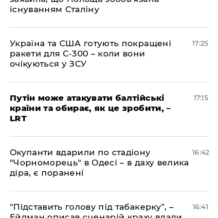
існуванням Сталіну
​Україна та США готують покращені
17:25
ракети для С-300 – коли вони
очікуються у ЗСУ
​Путін може атакувати балтійські
17:15
країни та обирає, як це зробити, –
LRT
​Окупанти вдарили по стадіону
16:42
"Чорноморець" в Одесі – в даху велика
діра, є поранені
​“Підставить голову під табакерку”, –
16:41
Ейдман описав сценарій краху влади