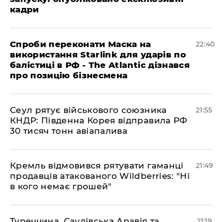
кадри
​Спроби переконати Маска на
22:40
використання Starlink для ударів по
балістиці в РФ - The Atlantic дізнався
про позицію бізнесмена
​Сеул рятує військового союзника
21:55
КНДР: Південна Корея відправила РФ
30 тисяч тонн авіапалива
​Кремль відмовився рятувати гаманці
21:49
продавців атакованого Wildberries: "Ні
в кого немає грошей"
​Туреччина, Саудівська Аравія та
21:19