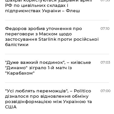
Шахраї користуються ударами армії
07:35
РФ по цивільних складах і
підприємствах України – Флеш
Федоров зробив уточнення про
07:10
переговори з Маском щодо
застосування Starlink проти російської
балістики
"Дуже важкий поєдинок", – київське
07:03
"Динамо" зіграло 1-й матч із
"Карабахом"
"Усі люблять переможців", – Politico
07:00
дізналося про відновлення обміну
розвідінформацією між Україною та
США