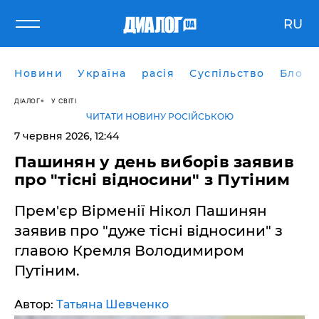
RU
Новини
Україна
расія
Суспільство
Блоги
ДІАЛОГ
У СВІТІ
ЧИТАТИ НОВИНУ РОСІЙСЬКОЮ
7 червня 2026, 12:44
Пашинян у день виборів заявив
про "тісні відносини" з Путіним
Прем'єр Вірменії Нікол Пашинян
заявив про "дуже тісні відносини" з
главою Кремля Володимиром
Путіним.
Автор:
Татьяна Шевченко