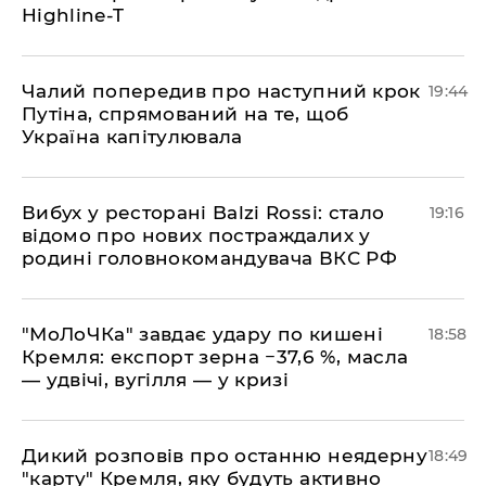
Highline-T
​Чалий попередив про наступний крок
19:44
Путіна, спрямований на те, щоб
Україна капітулювала
​Вибух у ресторані Balzi Rossi: стало
19:16
відомо про нових постраждалих у
родині головнокомандувача ВКС РФ
​"МоЛоЧКа" завдає удару по кишені
18:58
Кремля: експорт зерна −37,6 %, масла
— удвічі, вугілля — у кризі
​Дикий розповів про останню неядерну
18:49
"карту" Кремля, яку будуть активно