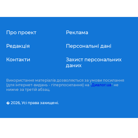
Про проект
Реклама
Редакція
Персональні дані
Контакти
Захист персональних
даних
Використання матеріалів дозволяється за умови посилання
(для інтернет-видань - гіперпосилання) на "
Диалог.ua
" не
нижче за третій абзац.
� 2026,
Усі права захищені.