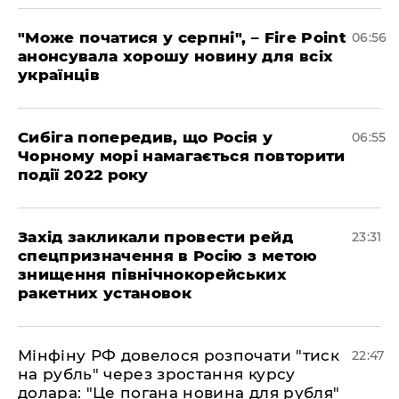
"Може початися у серпні", – Fire Point
06:56
анонсувала хорошу новину для всіх
українців
Сибіга попередив, що Росія у
06:55
Чорному морі намагається повторити
події 2022 року
​Захід закликали провести рейд
23:31
спецпризначення в Росію з метою
знищення північнокорейських
ракетних установок
​Мінфіну РФ довелося розпочати "тиск
22:47
на рубль" через зростання курсу
долара: "Це погана новина для рубля"