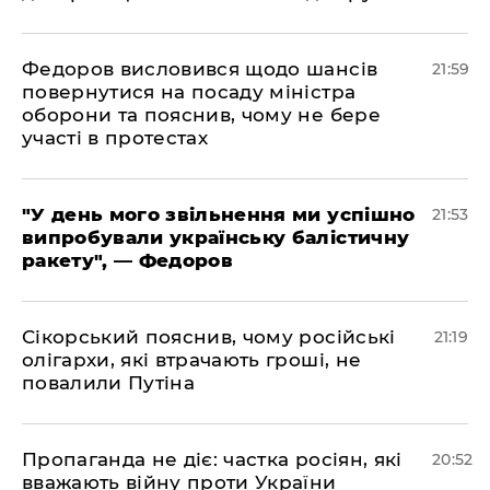
​Федоров висловився щодо шансів
21:59
повернутися на посаду міністра
оборони та пояснив, чому не бере
участі в протестах
​"У день мого звільнення ми успішно
21:53
випробували українську балістичну
ракету", — Федоров
​Сікорський пояснив, чому російські
21:19
олігархи, які втрачають гроші, не
повалили Путіна
​Пропаганда не діє: частка росіян, які
20:52
вважають війну проти України