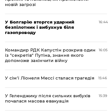
новій загрозі
У Болгарію вторгся ударний
16:44
безпілотник і вибухнув біля
газопроводу
Командир РДК Капустін розкрив один
16:05
із "секретів" Путіна, знання якого
допоможе закінчити війну
У сім'ї Ліонеля Мессі сталася трагедія
15:46
У Геленджику після сильних вибухів
15:39
почалася масова евакуація