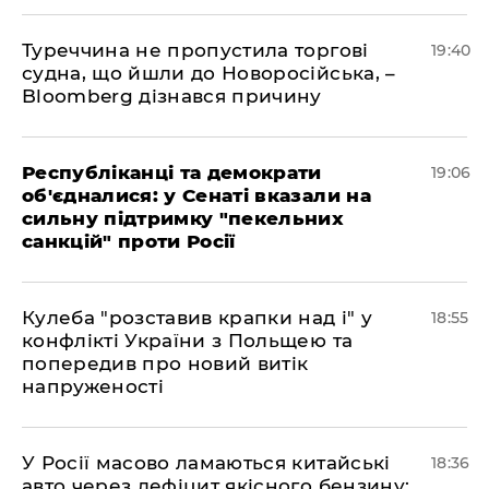
Туреччина не пропустила торгові
19:40
судна, що йшли до Новоросійська, –
Bloomberg дізнався причину
Республіканці та демократи
19:06
об'єдналися: у Сенаті вказали на
сильну підтримку "пекельних
санкцій" проти Росії
Кулеба "розставив крапки над і" у
18:55
конфлікті України з Польщею та
попередив про новий витік
напруженості
У Росії масово ламаються китайські
18:36
авто через дефіцит якісного бензину: