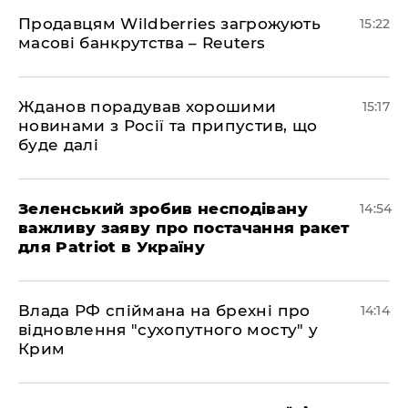
Продавцям Wildberries загрожують
15:22
масові банкрутства – Reuters
Жданов порадував хорошими
15:17
новинами з Росії та припустив, що
буде далі
Зеленський зробив несподівану
14:54
важливу заяву про постачання ракет
для Patriot в Україну
Влада РФ спіймана на брехні про
14:14
відновлення "сухопутного мосту" у
Крим