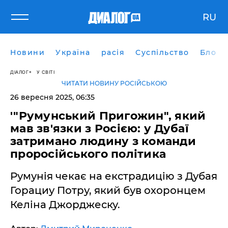
RU
Новини
Україна
расія
Суспільство
Блоги
ДІАЛОГ
У СВІТІ
ЧИТАТИ НОВИНУ РОСІЙСЬКОЮ
26 вересня 2025, 06:35
'"Румунський Пригожин", який
мав зв'язки з Росією: у Дубаї
затримано людину з команди
проросійського політика
Румунія чекає на екстрадицію з Дубая
Горациу Потру, який був охоронцем
Келіна Джорджеску.