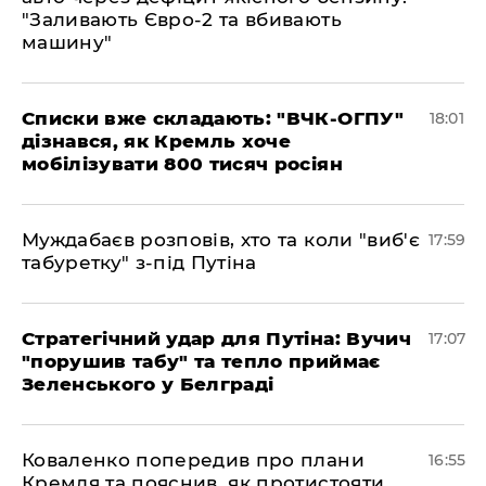
"Заливають Євро-2 та вбивають
машину"
Списки вже складають: "ВЧК-ОГПУ"
18:01
дізнався, як Кремль хоче
мобілізувати 800 тисяч росіян
Муждабаєв розповів, хто та коли "виб'є
17:59
табуретку" з-під Путіна
Стратегічний удар для Путіна: Вучич
17:07
"порушив табу" та тепло приймає
Зеленського у Белграді
Коваленко попередив про плани
16:55
Кремля та пояснив, як протистояти