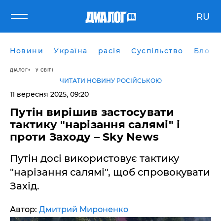
RU
Новини
Україна
расія
Суспільство
Блоги
ДІАЛОГ
У СВІТІ
ЧИТАТИ НОВИНУ РОСІЙСЬКОЮ
11 вересня 2025, 09:20
Путін вирішив застосувати
тактику "нарізання салямі" і
проти Заходу – Sky News
Путін досі використовує тактику
"нарізання салямі", щоб спровокувати
Захід.
Автор:
Дмитрий Мироненко