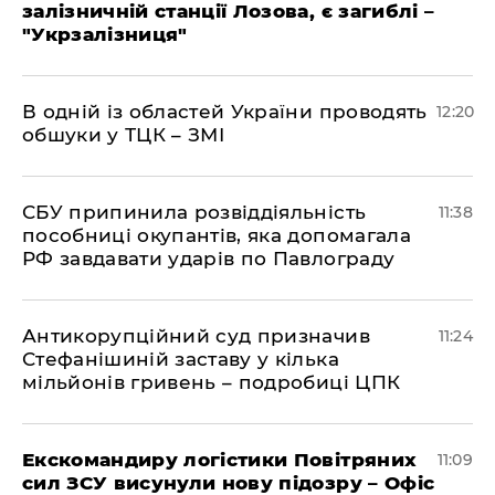
залізничній станції Лозова, є загиблі –
"Укрзалізниця"
В одній із областей України проводять
12:20
обшуки у ТЦК – ЗМІ
СБУ припинила розвіддіяльність
11:38
пособниці окупантів, яка допомагала
РФ завдавати ударів по Павлограду
Антикорупційний суд призначив
11:24
Стефанішиній заставу у кілька
мільйонів гривень – подробиці ЦПК
Екскомандиру логістики Повітряних
11:09
сил ЗСУ висунули нову підозру – Офіс