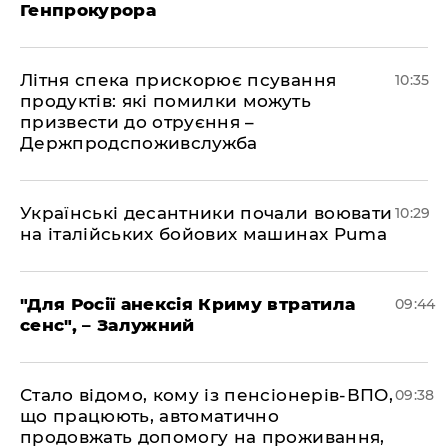
Генпрокурора
Літня спека прискорює псування
10:35
продуктів: які помилки можуть
призвести до отруєння –
Держпродспоживслужба
Українські десантники почали воювати
10:29
на італійських бойових машинах Puma
"Для Росії анексія Криму втратила
09:44
сенс", – Залужний
Стало відомо, кому із пенсіонерів-ВПО,
09:38
що працюють, автоматично
продовжать допомогу на проживання,