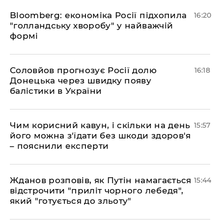
Bloomberg: економіка Росії підхопила
16:20
"голландську хворобу" у найважчій
формі
Соловйов прогнозує Росії долю
16:18
Донецька через швидку появу
балістики в України
Чим корисний кавун, і скільки на день
15:57
його можна з'їдати без шкоди здоров'я
– пояснили експерти
Жданов розповів, як Путін намагається
15:44
відстрочити "приліт чорного лебедя",
який "готується до зльоту"