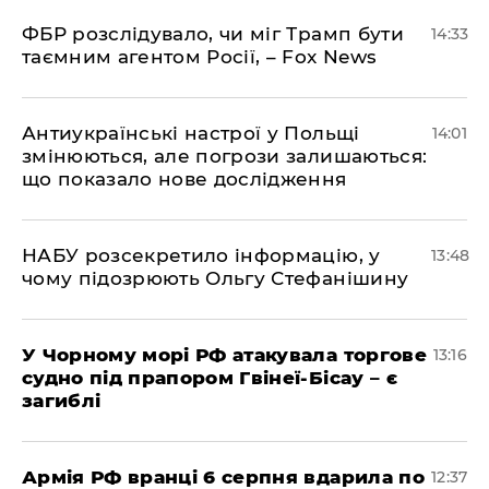
ФБР розслідувало, чи міг Трамп бути
14:33
таємним агентом Росії, – Fox News
Антиукраїнські настрої у Польщі
14:01
змінюються, але погрози залишаються:
що показало нове дослідження
НАБУ розсекретило інформацію, у
13:48
чому підозрюють Ольгу Стефанішину
У Чорному морі РФ атакувала торгове
13:16
судно під прапором Гвінеї-Бісау – є
загиблі
Армія РФ вранці 6 серпня вдарила по
12:37