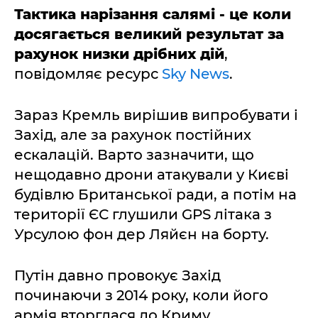
Тактика нарізання салямі - це коли
досягається великий результат за
рахунок низки дрібних дій
,
повідомляє ресурс
Sky News
.
Зараз Кремль вирішив випробувати і
Захід, але за рахунок постійних
ескалацій. Варто зазначити, що
нещодавно дрони атакували у Києві
будівлю Британської ради, а потім на
території ЄС глушили GPS літака з
Урсулою фон дер Ляйєн на борту.
Путін давно провокує Захід
починаючи з 2014 року, коли його
армія вторглася до Криму.