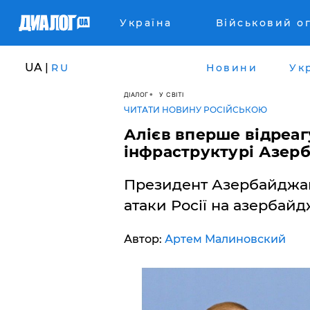
Україна
Військовий о
UA |
RU
Новини
Ук
ДІАЛОГ
У СВІТІ
ЧИТАТИ НОВИНУ РОСІЙСЬКОЮ
Алієв вперше відреаг
інфраструктурі Азерб
Президент Азербайджа
атаки Росії на азербайдж
Автор:
Артем Малиновский