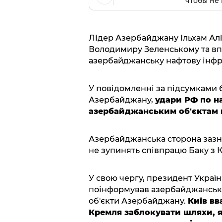
чтобы не 
Лідер Азербайджану Ільхам Алі
Володимиру Зеленському та вп
азербайджанську нафтову інфра
У повідомленні за підсумками б
Азербайджану,
удари РФ по н
азербайджанським об'єктам в
Азербайджанська сторона зазнач
не зупинять співпрацю Баку з 
У свою чергу, президент Украї
поінформував азербайджанськог
об'єкти Азербайджану.
Київ в
Кремля заблокувати шляхи, я