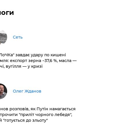
логи
Сеть
оЛоЧКа" завдає удару по кишені
мля: експорт зерна −37,6 %, масла —
чі, вугілля — у кризі
Олег Жданов
нов розповів, як Путін намагається
строчити "приліт чорного лебедя",
 "готується до зльоту"