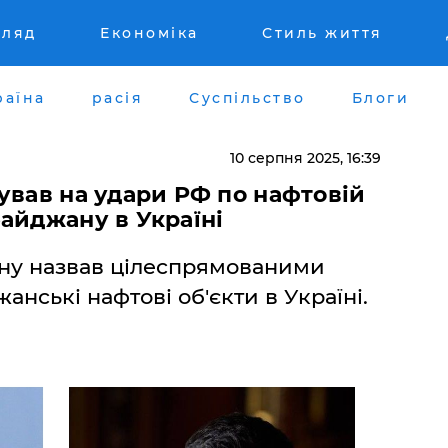
гляд
Економіка
Стиль життя
раїна
расія
Суспільство
Блоги
10 серпня 2025, 16:39
ував на удари РФ по нафтовій
айджану в Україні
ну назвав цілеспрямованими
анські нафтові об'єкти в Україні.