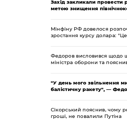
​Захід закликали провести
метою знищення північнок
​Мінфіну РФ довелося розпоч
зростання курсу долара: "Ц
​Федоров висловився щодо 
міністра оборони та пояснив
​"У день мого звільнення 
балістичну ракету", — Фед
​Сікорський пояснив, чому ро
гроші, не повалили Путіна