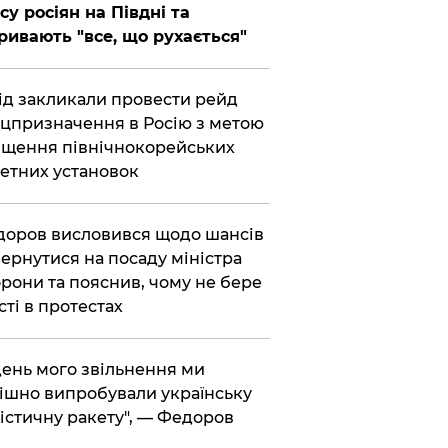
су росіян на Півдні та
ривають "все, що рухається"
хід закликали провести рейд
цпризначення в Росію з метою
щення північнокорейських
етних установок
доров висловився щодо шансів
ернутися на посаду міністра
рони та пояснив, чому не бере
сті в протестах
 день мого звільнення ми
ішно випробували українську
істичну ракету", — Федоров