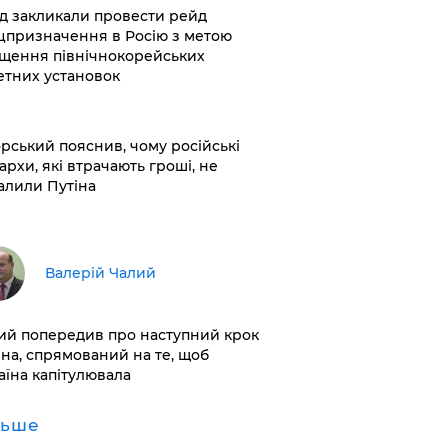
хід закликали провести рейд
цпризначення в Росію з метою
щення північнокорейських
етних установок
корський пояснив, чому російські
архи, які втрачають гроші, не
алили Путіна
Валерій Чалий
лий попередив про наступний крок
іна, спрямований на те, щоб
аїна капітулювала
льше