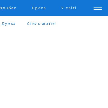
Донбас
Преса
У світі
Думка
Стиль життя