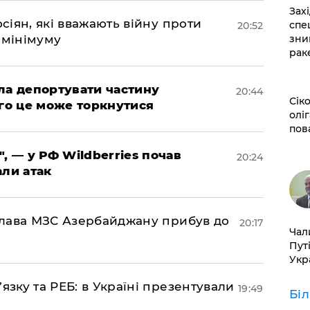
​За
осіян, які вважають війну проти
спе
20:52
зни
 мінімуму
рак
яла депортувати частину
20:44
​Сі
ого це може торкнутися
оліг
пов
", — у РФ Wildberries почав
20:24
али атак
: глава МЗС Азербайджану прибув до
20:17
​Ча
Пут
Укр
’язку та РЕБ: в Україні презентували
19:49
Бі