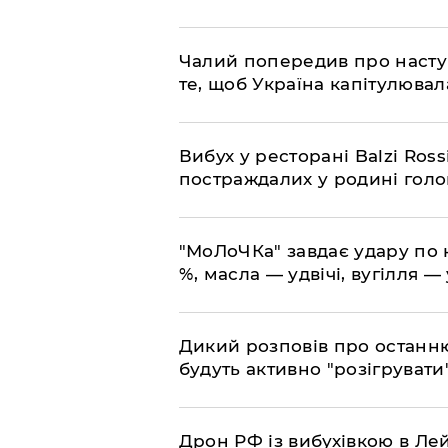
​Чалий попередив про насту
те, щоб Україна капітулювал
​Вибух у ресторані Balzi Ros
постраждалих у родині гол
​"МоЛоЧКа" завдає удару по 
%, масла — удвічі, вугілля — 
​Дикий розповів про останн
будуть активно "розігрувати
​Дрон РФ із вибухівкою в Л