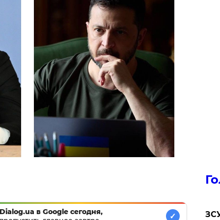
Го
Dialog.ua в Google сегодня,
ЗСУ
✓