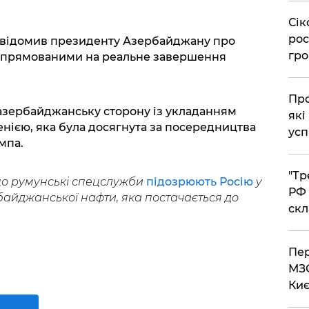
​Сі
рос
повідомив президенту Азербайджану про
гро
 спрямованими на реальне завершення
​Пр
азербайджанську сторону із укладанням
які
енією, яка була досягнута за посередництва
усп
мпа.
​"Т
що румунські спецслужби
підозрюють Росію
у
РФ 
айджанської нафти, яка постачається до
скл
​Пе
МЗС
Киє