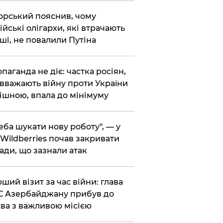
корський пояснив, чому
ійські олігархи, які втрачають
ші, не повалили Путіна
опаганда не діє: частка росіян,
 вважають війну проти України
ішною, впала до мінімуму
реба шукати нову роботу", — у
Wildberries почав закривати
ади, що зазнали атак
рший візит за час війни: глава
 Азербайджану прибув до
ва з важливою місією