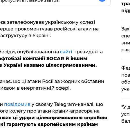
пропустить главное завтра.
тра
під
єв зателефонував українському колезі
​За
ерше прокоментував російські атаки на
структуру в Україні.
спе
зни
рак
есіди, опублікованої на
сайті
президента
афтобазі компанії SOCAR й іншим
 Україні названо цілеспрямованими.
​Фе
пов
ає, що ці атаки Росії за жодних обставин
обо
Києвом в енергетичній сфері.
уча
ни
повідомив
у своєму Telegram-каналі, що
​"У
о колегу про атаки країни-агресора на
усп
важає ці удари цілеспрямованою спробою
бал
кі гарантують європейським країнам