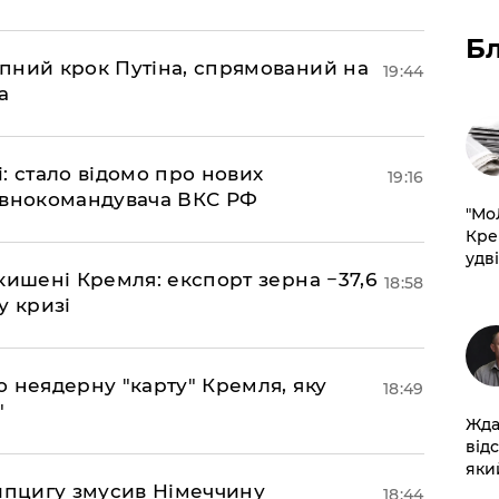
Б
пний крок Путіна, спрямований на
19:44
а
si: стало відомо про нових
19:16
овнокомандувача ВКС РФ
​"М
Кре
удві
кишені Кремля: експорт зерна −37,6
18:58
у кризі
ю неядерну "карту" Кремля, яку
18:49
"
Жда
від
який
ейпцигу змусив Німеччину
18:44