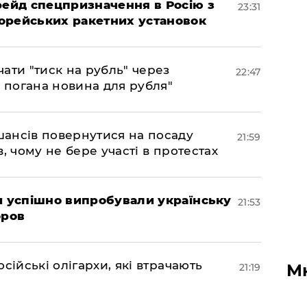
 рейд спецпризначення в Росію з
23:31
орейських ракетних установок
ати "тиск на рубль" через
22:47
е погана новина для рубля"
шансів повернутися на посаду
21:59
, чому не бере участі в протестах
ми успішно випробували українську
21:53
оров
сійські олігархи, які втрачають
М
21:19