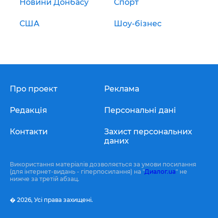
Новини Донбасу
Спорт
США
Шоу-бізнес
Про проект
Реклама
Редакція
Персональні дані
Контакти
Захист персональних
даних
Використання матеріалів дозволяється за умови посилання
(для інтернет-видань - гіперпосилання) на "
Диалог.ua
" не
нижче за третій абзац.
� 2026,
Усі права захищені.