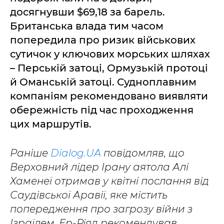
досягнувши $69,18 за барель.
Британська влада тим часом
попередила про ризик військових
сутичок у ключових морських шляхах
– Перській затоці, Ормузькій протоці
й Оманській затоці. Судноплавним
компаніям рекомендовано виявляти
обережність під час проходження
цих маршрутів.
Раніше
Dialog.UA
повідомляв, що
Верховний лідер Ірану аятола Алі
Хаменеї отримав у квітні послання від
Саудівської Аравії, яке містить
попередження про загрозу війни з
Ізраїлем. Ер-Ріяд рекомендував