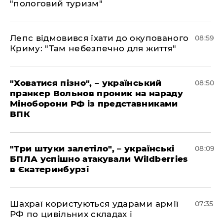
"пологовий туризм"
Лепс відмовився їхати до окупованого
08:59
Криму: "Там небезпечно для життя"
"Ховатися пізно", – український
08:50
пранкер Вольнов проник на нараду
Міноборони РФ із представниками
ВПК
"Три штуки залетіло", – українські
08:09
БПЛА успішно атакували Wildberries
в Єкатеринбурзі
Шахраї користуються ударами армії
07:35
РФ по цивільних складах і