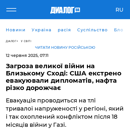
RU
Новини
Україна
расія
Суспільство
Блоги
ДІАЛОГ
У СВІТІ
ЧИТАТИ НОВИНУ РОСІЙСЬКОЮ
12 червня 2025, 07:11
Загроза великої війни на
Близькому Сході: США екстрено
евакуювали дипломатів, нафта
різко дорожчає
Евакуація проводиться на тлі
тривалої напруженості у регіоні, який
і так охоплений конфліктом після 18
місяців війни у Газі.