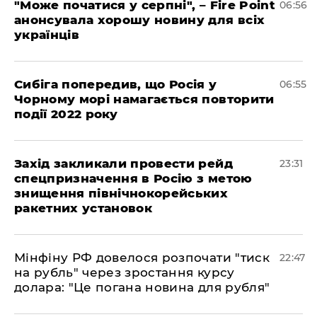
"Може початися у серпні", – Fire Point
06:56
анонсувала хорошу новину для всіх
українців
Сибіга попередив, що Росія у
06:55
Чорному морі намагається повторити
події 2022 року
​Захід закликали провести рейд
23:31
спецпризначення в Росію з метою
знищення північнокорейських
ракетних установок
​Мінфіну РФ довелося розпочати "тиск
22:47
на рубль" через зростання курсу
долара: "Це погана новина для рубля"