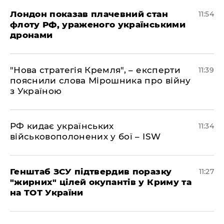
Лондон показав плачевний стан
11:54
флоту РФ, ураженого українськими
дронами
"Нова стратегія Кремля", – експерти
11:39
пояснили слова Мірошника про війну
з Україною
РФ кидає українських
11:34
військовополонених у бої – ISW
Генштаб ЗСУ підтвердив поразку
11:27
"жирних" цілей окупантів у Криму та
на ТОТ України