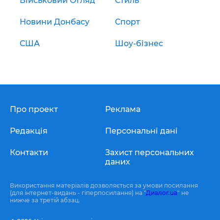
Військовий Огляд
Стиль
Новини Донбасу
Спорт
США
Шоу-бізнес
Про проект
Реклама
Редакція
Персональні дані
Контакти
Захист персональних
даних
Використання матеріалів дозволяється за умови посилання
(для інтернет-видань - гіперпосилання) на "
Диалог.ua
" не
нижче за третій абзац.