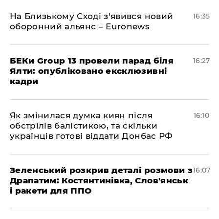
На Близькому Сході з'явився новий
16:35
оборонний альянс – Euronews
БЕКи Group 13 провели парад біля
16:27
Ялти: опубліковано ексклюзивні
кадри
Як змінилася думка киян після
16:10
обстрілів балістикою, та скільки
українців готові віддати Донбас РФ
Зеленський розкрив деталі розмови з
16:07
Драпатим: Костянтинівка, Слов'янськ
і ракети для ППО