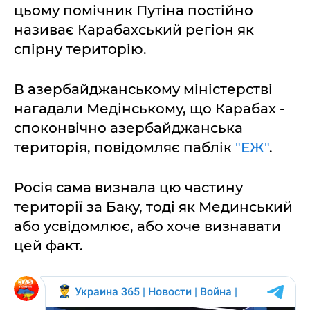
цьому помічник Путіна постійно
називає Карабахський регіон як
спірну територію.
В азербайджанському міністерстві
нагадали Медінському, що Карабах -
споконвічно азербайджанська
територія, повідомляє паблік
"ЕЖ"
.
Росія сама визнала цю частину
території за Баку, тоді як Мединський
або усвідомлює, або хоче визнавати
цей факт.