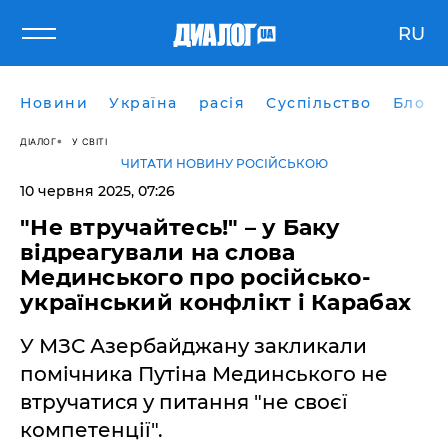
RU
Новини
Україна
расія
Суспільство
Блоги
ДІАЛОГ
У СВІТІ
ЧИТАТИ НОВИНУ РОСІЙСЬКОЮ
10 червня 2025, 07:26
"Не втручайтесь!" – у Баку
відреагували на слова
Мединського про російсько-
український конфлікт і Карабах
У МЗС Азербайджану закликали
помічника Путіна Мединського не
втручатися у питання "не своєї
компетенції".