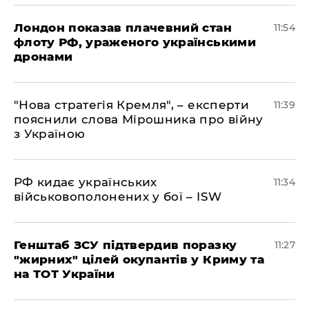
Лондон показав плачевний стан
11:54
флоту РФ, ураженого українськими
дронами
"Нова стратегія Кремля", – експерти
11:39
пояснили слова Мірошника про війну
з Україною
РФ кидає українських
11:34
військовополонених у бої – ISW
Генштаб ЗСУ підтвердив поразку
11:27
"жирних" цілей окупантів у Криму та
на ТОТ України