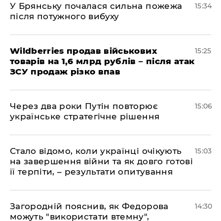
У Брянську почалася сильна пожежа
15:34
після потужного вибуху
Wildberries продав військових
15:25
товарів на 1,6 млрд рублів – після атак
ЗСУ продаж різко впав
Через два роки Путін повторює
15:06
українське стратегічне рішення
Стало відомо, коли українці очікують
15:03
на завершення війни та як довго готові
її терпіти, – результати опитування
Загородній пояснив, як Федорова
14:30
можуть "використати втемну",