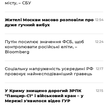
місту, – СБУ
Жителі Москви масово розповіли про
12:54
дуже гучний вибух
Путін посилює значення ФСБ, щоб
12:24
контролювати російські еліти, –
Bloomberg
Соціальну напруженість усередині РФ
12:17
провокує найнесподіваніший гравець
У Криму знищено дорогий ЗРПК
12:15
"Панцир-С1" і військовий кран – у
Мережі з'явилося відео ГУР