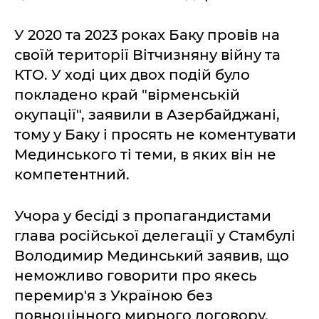
У 2020 та 2023 роках Баку провів на
своїй території Вітчизняну війну та
КТО. У ході цих двох подій було
покладено край "вірменській
окупації", заявили в Азербайджані,
тому у Баку і просять не коментувати
Мединського ті теми, в яких він не
компетентний.
Учора у бесіді з пропагандистами
глава російської делегації у Стамбулі
Володимир Мединський заявив, що
неможливо говорити про якесь
перемир'я з Україною без
повноцінного мирного договору.