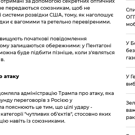
і, отримані за допомогою секретних оптичних
 не передаються союзникам, щоб не
Спи
 системи розвідки США, тому, як наголошує
ОГП
ідки є вагомими та ретельно перевіреними.
моб
евищують початкові повідомлення
У Б
цьому залишаються обережними: у Пентагоні
без
можна буде підбити пізніше, коли з'являться
газ
в.
о атаку
У Г
виб
домляла адміністрацію Трампа про атаку, яка
аунду переговорів з Росією у
Зел
а пояснюють це тим, що цілі удару -
важ
 категорії "чутливих об'єктів", стосовно яких
рак
ію навіть із союзниками.