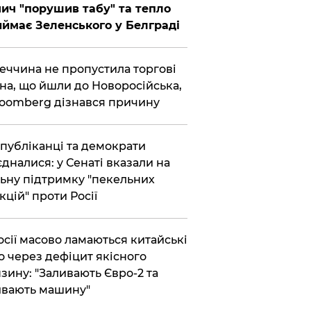
ич "порушив табу" та тепло
ймає Зеленського у Белграді
еччина не пропустила торгові
на, що йшли до Новоросійська,
loomberg дізнався причину
публіканці та демократи
єдналися: у Сенаті вказали на
ьну підтримку "пекельних
кцій" проти Росії
осії масово ламаються китайські
о через дефіцит якісного
зину: "Заливають Євро-2 та
вають машину"