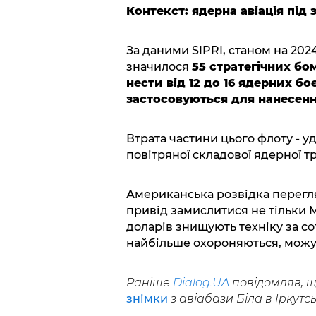
Контекст: ядерна авіація під
За даними SIPRI, станом на 2024
значилося
55 стратегічних бом
нести від 12 до 16 ядерних бо
застосовуються для нанесення
Втрата частини цього флоту - 
повітряної складової ядерної тр
Американська розвідка перегля
привід замислитися не тільки Мо
доларів знищують техніку за сотн
найбільше охороняються, можу
Раніше
Dialog.UA
повідомляв, щ
знімки
з авіабази Біла в Іркутсь