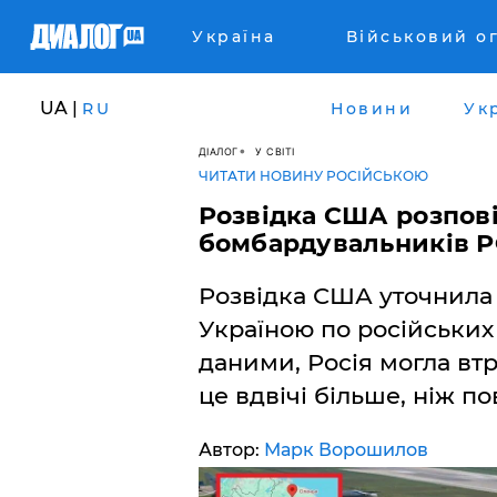
Україна
Військовий о
UA |
RU
Новини
Ук
ДІАЛОГ
У СВІТІ
ЧИТАТИ НОВИНУ РОСІЙСЬКОЮ
Розвідка США розпові
бомбардувальників РФ
Розвідка США уточнила 
Україною по російських
даними, Росія могла втра
це вдвічі більше, ніж п
Автор:
Марк Ворошилов