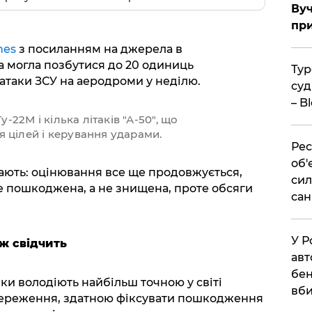
Вуч
при
mes
з посиланням на джерела в
а могла позбутися до 20 одиниць
Тур
ті атаки ЗСУ на аеродроми у неділю.
суд
– B
у-22М і кілька літаків "А-50", що
 цілей і керування ударами.
Рес
об'
ають: оцінювання все ще продовжується,
сил
ше пошкоджена, а не знищена, проте обсяги
сан
У Р
ж свідчить
авт
бен
ки володіють найбільш точною у світі
вби
тереження, здатною фіксувати пошкодження