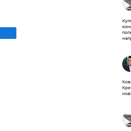
Кул
кон
поп
нап
Ков
Кре
нов