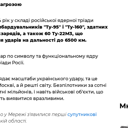
 загрозою
 рік у складі російської ядерної тріади
бардувальників "Ту-95" і "Ту-160", здатних
єзарядів, а також 60 Ту-22М3, що
 ударів на дальності до 6500 км.
удар по символу та функціональному ядру
іади Росії.
дає масштаби українського удару, та це
скві, а й решті світу. Безпілотники за сотні
і мільйонів, і навіть військові об'єкти, що
ть виявитися вразливими.
М
о у Мережі з'явилися перші
супутникові
кій області.