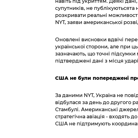
навіть під укриттям. Деякі дан
супутників, не публікуютьсята
розкривати реальні можливості
NYT, заяви американської розв
Оновлені висновки вдвічі пер
української сторони, але при 
зазначають, що точні підсумки 
підтверджені дані з місця ударі
США не були попереджені пр
За даними NYT, Україна не пові
відбулася за день до другого р
Стамбулі. Американські джерел
стратегічна авіація - входять до
США не підтримують координац