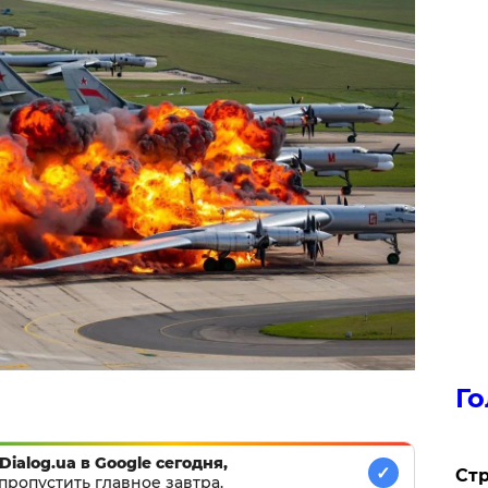
Го
Dialog.ua в Google сегодня,
✓
Стр
пропустить главное завтра.