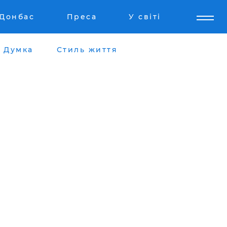
Донбас
Преса
У світі
Думка
Стиль життя