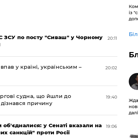
Ком
із "
доп
Бі
 ЗСУ по посту "Сиваш" у Чорному
20:11
Б
впав у країні, українським –
20:02
ргові судна, що йшли до
19:40
Жда
 дізнався причину
нов
далі
 об'єдналися: у Сенаті вказали на
19:06
х санкцій" проти Росії