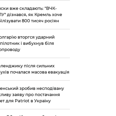
ски вже складають: "ВЧК-
У" дізнався, як Кремль хоче
ілізувати 800 тисяч росіян
олгарію вторгся ударний
пілотник і вибухнув біля
опроводу
еленджику після сильних
ухів почалася масова евакуація
енський зробив несподівану
ливу заяву про постачання
ет для Patriot в Україну