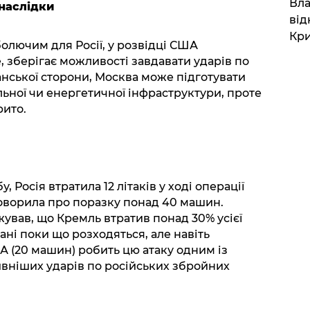
Вла
 наслідки
від
Кр
олючим для Росії, у розвідці США
е, зберігає можливості завдавати ударів по
анської сторони, Москва може підготувати
льної чи енергетичної інфраструктури, проте
рито.
 Росія втратила 12 літаків у ході операції
говорила про поразку понад 40 машин.
вав, що Кремль втратив понад 30% усієї
 дані поки що розходяться, але навіть
А (20 машин) робить цю атаку одним із
вніших ударів по російських збройних