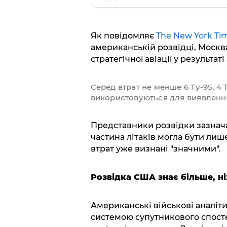
Як повідомляє
The New York Ti
американській розвідці, Москв
стратегічної авіації у результа
Серед втрат не менше 6 Ту-95, 4 Т
використовуються для виявлення
Представники розвідки зазнач
частина літаків могла бути ли
втрат уже визнані "значними".
Розвідка США знає більше, ні
Американські військові аналіти
системою супутникового спос