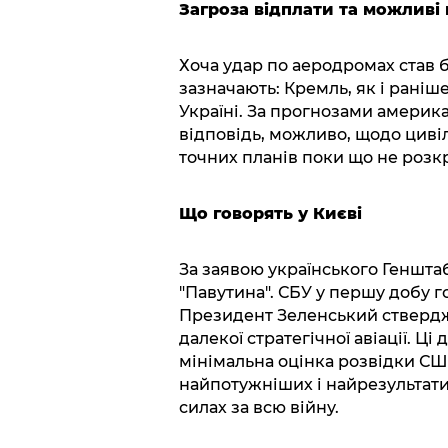
Загроза відплати та можливі
Хоча удар по аеродромах став б
зазначають: Кремль, як і раніш
Україні. За прогнозами америк
відповідь, можливо, щодо циві
точних планів поки що не розк
Що говорять у Києві
За заявою українського Генштабу,
"Павутина". СБУ у першу добу 
Президент Зеленський стверджу
далекої стратегічної авіації. Ці
мінімальна оцінка розвідки СШ
найпотужніших і найрезультати
силах за всю війну.