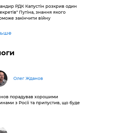
андир РДК Капустін розкрив один
секретів" Путіна, знання якого
оможе закінчити війну
льше
логи
Олег Жданов
нов порадував хорошими
инами з Росії та припустив, що буде