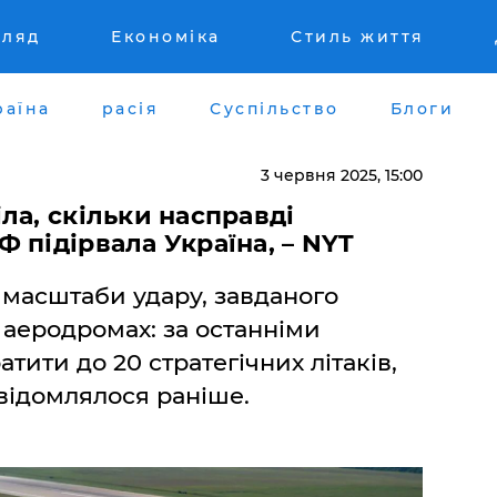
гляд
Економіка
Стиль життя
раїна
расія
Суспільство
Блоги
3 червня 2025, 15:00
ла, скільки насправді
 підірвала Україна, – NYT
масштаби удару, завданого
 аеродромах: за останніми
тити до 20 стратегічних літаків,
овідомлялося раніше.