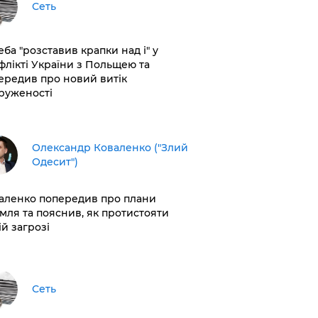
Сеть
еба "розставив крапки над і" у
флікті України з Польщею та
ередив про новий витік
руженості
Олександр Коваленко ("Злий
Одесит")
аленко попередив про плани
мля та пояснив, як протистояти
ій загрозі
Сеть