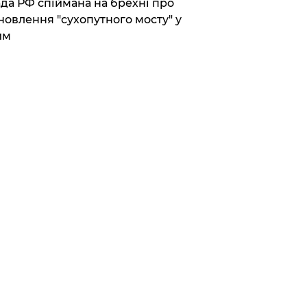
да РФ спіймана на брехні про
новлення "сухопутного мосту" у
им