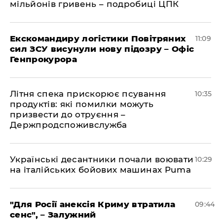
мільйонів гривень – подробиці ЦПК
Екскомандиру логістики Повітряних
11:09
сил ЗСУ висунули нову підозру – Офіс
Генпрокурора
Літня спека прискорює псування
10:35
продуктів: які помилки можуть
призвести до отруєння –
Держпродспоживслужба
Українські десантники почали воювати
10:29
на італійських бойових машинах Puma
"Для Росії анексія Криму втратила
09:44
сенс", – Залужний