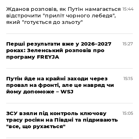
Жданов розповів, як Путін намагається
15:44
відстрочити "приліт чорного лебедя",
який "готується до зльоту"
Перші результати вже у 2026–2027
15:27
роках: Зеленський розповів про
програму FREYJA
Путін йде на крайні заходи через
15:15
провал на фронті, але це навряд чи
йому допоможе – WSJ
ЗСУ взяли під контроль ключову
15:05
трасу росіян на Півдні та підривають
"все, що рухається"