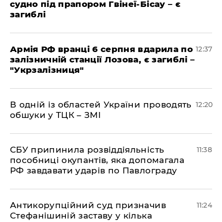
судно під прапором Гвінеї-Бісау – є
загиблі
Армія РФ вранці 6 серпня вдарила по
12:37
залізничній станції Лозова, є загиблі –
"Укрзалізниця"
В одній із областей України проводять
12:20
обшуки у ТЦК – ЗМІ
СБУ припинила розвіддіяльність
11:38
пособниці окупантів, яка допомагала
РФ завдавати ударів по Павлограду
Антикорупційний суд призначив
11:24
Стефанішиній заставу у кілька