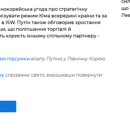
сил
що 
ічнокорейська угода про стратегічну
Лев
ізувати режим Кіма всередині країни та за
 в ISW. Путін також обговорив зростання
ши, що поліпшення торгівлі й
ь користь їхньому спільному партнеру -
вої підсумки
візиту Путіна у Північну Корею.
ну
справжнє свято, вирішивши повернути