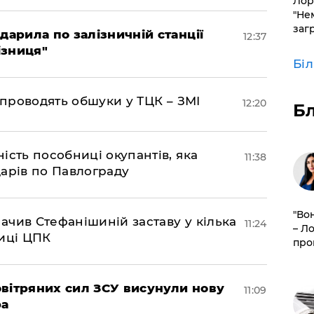
Лор
"Не
заг
дарила по залізничній станції
12:37
ізниця"
Бі
 проводять обшуки у ТЦК – ЗМІ
12:20
Б
ість пособниці окупантів, яка
11:38
арів по Павлограду
"Во
чив Стефанішиній заставу у кілька
11:24
– Л
биці ЦПК
про
вітряних сил ЗСУ висунули нову
11:09
ра