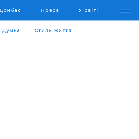
Донбас
Преса
У світі
Думка
Стиль життя