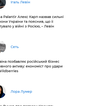
Ігаль Левін
ва Palantir Алекс Карп назвав сильні
рони України та пояснив, що її
увало у війні з Росією, – Левін
Сеть
раїна позбавляє російський бізнес
овного активу: економіст про удари
Wildberries
​Лора Лумер