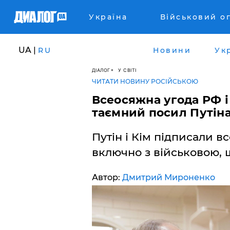
Україна
Військовий о
UA |
RU
Новини
Ук
ДІАЛОГ
У СВІТІ
ЧИТАТИ НОВИНУ РОСІЙСЬКОЮ
Всеосяжна угода РФ і
таємний посил Путіна
Путін і Кім підписали в
включно з військовою, щ
Автор:
Дмитрий Мироненко