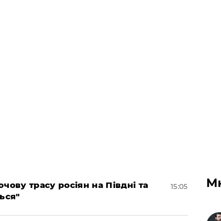
М
чову трасу росіян на Півдні та
15:05
ься"