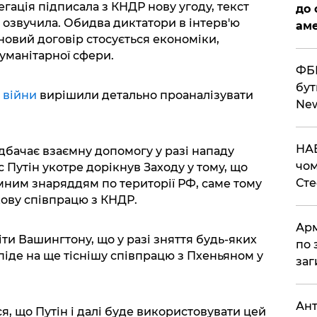
егація підписала з КНДР нову угоду, текст
до 
е озвучила. Обидва диктатори в інтерв'ю
аме
новий договір стосується економіки,
 гуманітарної сфери.
ФБР
бут
 війни
вирішили детально проаналізувати
Ne
НАБ
дбачає взаємну допомогу у разі нападу
чом
с Путін укотре дорікнув Заходу у тому, що
Ст
мним знаряддям по території РФ, саме тому
кову співпрацю з КНДР.
Арм
ти Вашингтону, що у разі зняття будь-яких
по 
іде на ще тіснішу співпрацю з Пхеньяном у
заг
Ант
я, що Путін і далі буде використовувати цей