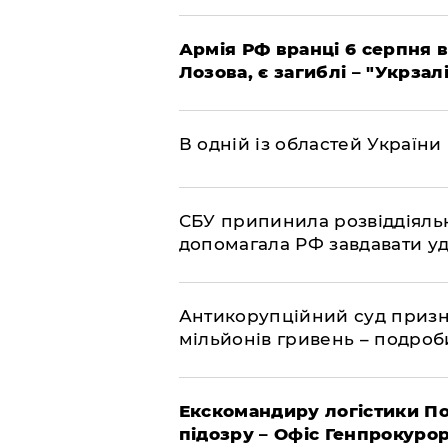
Армія РФ вранці 6 серпня в
Лозова, є загиблі – "Укрзал
В одній із областей України
СБУ припинила розвіддіяльн
допомагала РФ завдавати уд
Антикорупційний суд призна
мільйонів гривень – подро
Екскомандиру логістики По
підозру – Офіс Генпрокуро