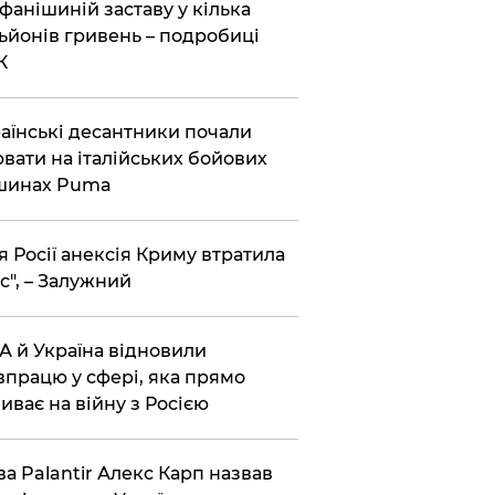
фанішиній заставу у кілька
ьйонів гривень – подробиці
К
аїнські десантники почали
вати на італійських бойових
шинах Puma
я Росії анексія Криму втратила
с", – Залужний
 й Україна відновили
впрацю у сфері, яка прямо
иває на війну з Росією
ва Palantir Алекс Карп назвав