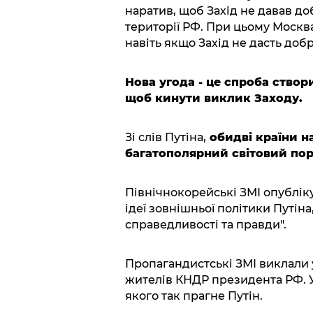
наратив, щоб Захід не давав д
території РФ. При цьому Москва
навіть якщо Захід не дасть доб
Нова угода - це спроба створ
щоб кинути виклик Заходу.
Зі слів Путіна,
обидві країни н
багатополярний світовий пор
Північнокорейські ЗМІ опубліку
ідеї зовнішньої політики Путіна
справедливості та правди".
Пропагандистські ЗМІ виклали 
жителів КНДР президента РФ. У
якого так прагне Путін.