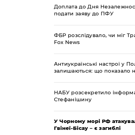
Доплата до Дня Незалежност
подати заяву до ПФУ
ФБР розслідувало, чи міг Тр
Fox News
Антиукраїнські настрої у П
залишаються: що показало 
НАБУ розсекретило інформа
Стефанішину
У Чорному морі РФ атакува
Гвінеї-Бісау – є загиблі