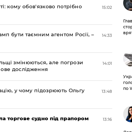
і: кому обов'язково потрібно
15:02
Гла
сто
врят
амп бути таємним агентом Росії, –
14:33
ольщі змінюються, але погрози
14:01
нове дослідження
​Ук
гол
по 
цію, у чому підозрюють Ольгу
13:48
ла торгове судно під прапором
13:16