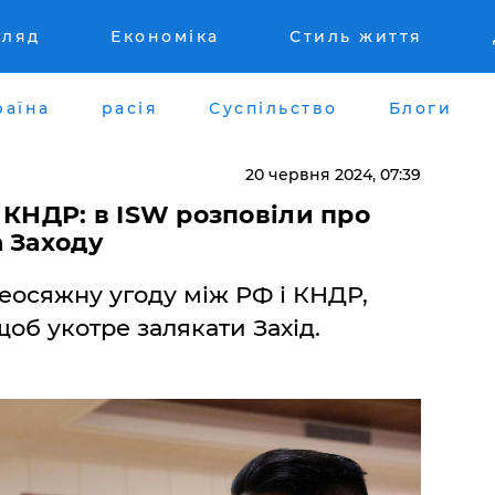
гляд
Економіка
Стиль життя
раїна
расія
Суспільство
Блоги
20 червня 2024, 07:39
 КНДР: в ISW розповіли про
 Заходу
сеосяжну угоду між РФ і КНДР,
об укотре залякати Захід.