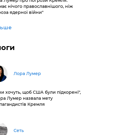
а Лумер про погрози Кремля:
має нічого православнішого, ніж
роза ядерної війни"
льше
логи
​Лора Лумер
ни хочуть, щоб США були підкорені",
ора Лумер назвала мету
пагандистів Кремля
Сеть