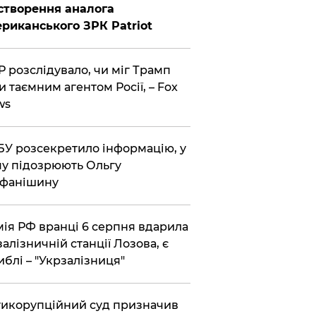
створення аналога
риканського ЗРК Patriot
 розслідувало, чи міг Трамп
и таємним агентом Росії, – Fox
ws
У розсекретило інформацію, у
у підозрюють Ольгу
ефанішину
ія РФ вранці 6 серпня вдарила
залізничній станції Лозова, є
иблі – "Укрзалізниця"
икорупційний суд призначив