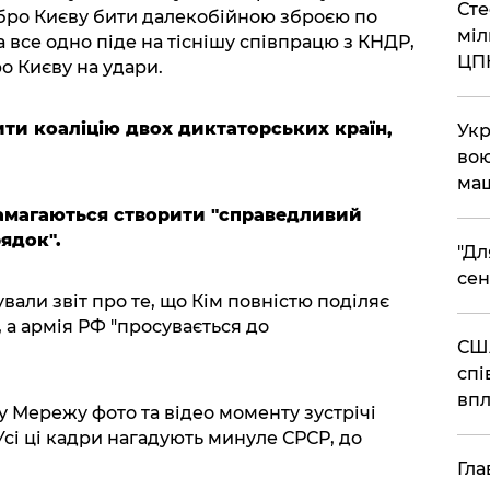
Сте
обро Києву бити далекобійною зброєю по
міл
 все одно піде на тіснішу співпрацю з КНДР,
ЦП
ро Києву на удари.
ити коаліцію двох диктаторських країн,
Укр
вою
ма
амагаються створити "справедливий
ядок".
"Дл
сен
вали звіт про те, що Кім повністю поділяє
, а армія РФ "просувається до
США
спі
впл
у Мережу фото та відео моменту зустрічі
сі ці кадри нагадують минуле СРСР, до
Гла