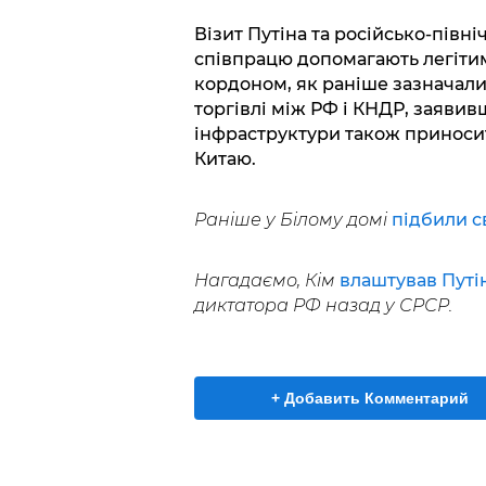
Візит Путіна та російсько-півн
співпрацю допомагають легітим
кордоном, як раніше зазначали
торгівлі між РФ і КНДР, заявив
інфраструктури також приносит
Китаю.
Раніше у Білому домі
підбили с
Нагадаємо, Кім
влаштував Путі
диктатора РФ назад у СРСР.
+ Добавить Комментарий