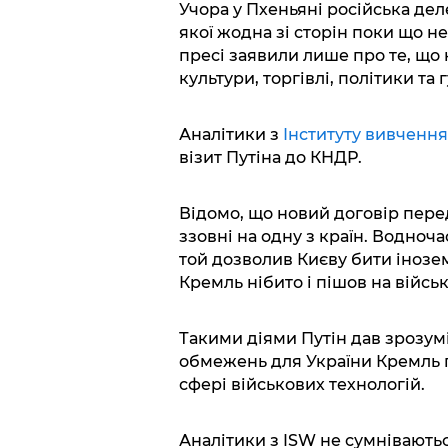
Учора у Пхеньяні російська дел
якої жодна зі сторін поки що н
пресі заявили лише про те, що 
культури, торгівлі, політики та
Аналітики з
Інституту вивчення
візит Путіна до КНДР.
Відомо, що новий договір пере
ззовні на одну з країн. Водноча
той дозволив Києву бити інозе
Кремль нібито і пішов на війсь
Такими діями Путін дав зрозумі
обмежень для України Кремль п
сфері військових технологій.
Аналітики з ISW не сумніваютьс