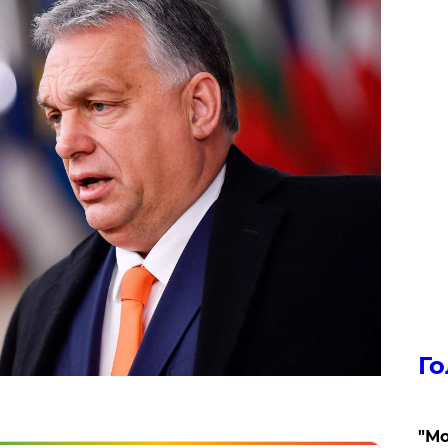
Го
"Мо