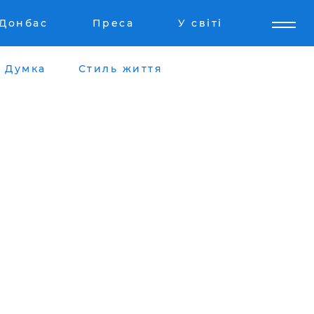
Донбас
Преса
У світі
Думка
Стиль життя