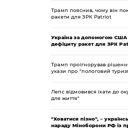
Трамп пояснив, чому він по
ракети для ЗРК Patriot
Україна за допомогою США
дефіциту ракет для ЗРК Pat
Трамп проігнорував рішення
укази про "пологовий туриз
Лепс відмовився їхати до о
для життя"
"Ховатися пізно", – україн
нараду Міноборони РФ із 