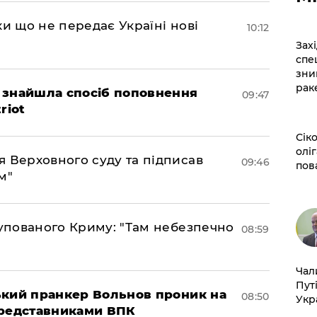
ки що не передає Україні нові
10:12
​За
спе
зни
рак
 знайшла спосіб поповнення
09:47
riot
​Сі
оліг
 Верховного суду та підписав
09:46
пов
м"
купованого Криму: "Там небезпечно
08:59
​Ча
Пут
ський пранкер Вольнов проник на
08:50
Укр
представниками ВПК