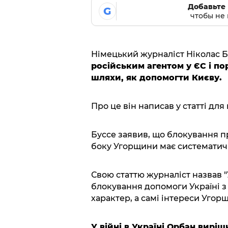
Добавьте 
G
чтобы не 
Німецький журналіст Ніколас Б
російським агентом у ЄС і по
шляхи, як допомогти Києву.
Про це він написав у статті для
Буссе заявив, що блокування п
боку Угорщини має систематич
Свою статтю журналіст назвав "
блокування допомоги Україні 
характер, а самі інтереси Угор
У війні в Україні Орбан виріш