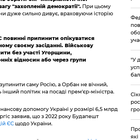
вагу "захопленій демократії".
При цьому
ни дуже сильно дивує, враховуючи історію
​Фе
пов
обо
С повинні припинити опікуватися
уча
му своєму засіданні. Військову
ти без участі Угорщини,
​"У
нніх відносин або через групи
усп
бал
зупинити саму Росію, а Орбан не вічний,
ь інший політик на посаді прем'єр-міністра.
​Сі
рос
нансову допомогу Україні у розмірі 6,5 млрд
гро
ргіс заявив, що з 2022 року Будапешт
цій ЄС
щодо України.
​Пр
які