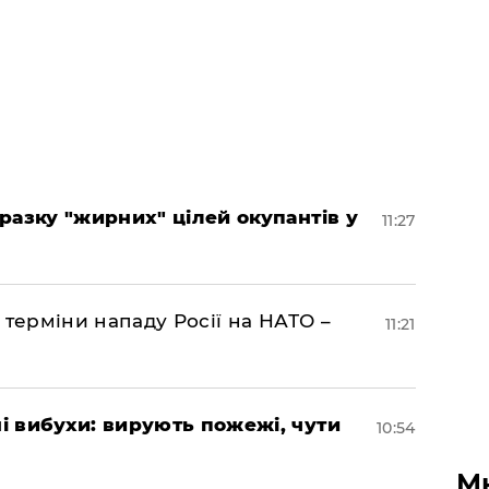
разку "жирних" цілей окупантів у
11:27
 терміни нападу Росії на НАТО –
11:21
 вибухи: вирують пожежі, чути
10:54
М