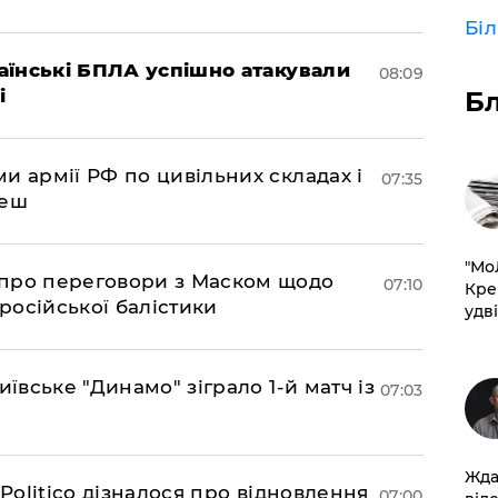
Бі
раїнські БПЛА успішно атакували
08:09
і
Б
и армії РФ по цивільних складах і
07:35
леш
​"М
про переговори з Маском щодо
07:10
Кре
 російської балістики
удві
иївське "Динамо" зіграло 1-й матч із
07:03
Жда
 Politico дізналося про відновлення
07:00