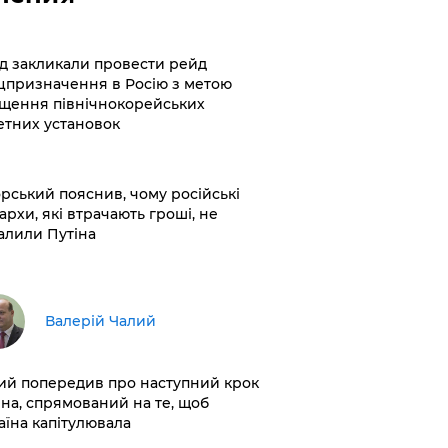
хід закликали провести рейд
цпризначення в Росію з метою
щення північнокорейських
етних установок
корський пояснив, чому російські
архи, які втрачають гроші, не
алили Путіна
Валерій Чалий
лий попередив про наступний крок
іна, спрямований на те, щоб
аїна капітулювала