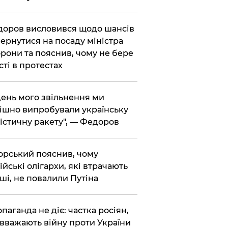
доров висловився щодо шансів
ернутися на посаду міністра
рони та пояснив, чому не бере
сті в протестах
 день мого звільнення ми
ішно випробували українську
істичну ракету", — Федоров
корський пояснив, чому
ійські олігархи, які втрачають
ші, не повалили Путіна
опаганда не діє: частка росіян,
 вважають війну проти України