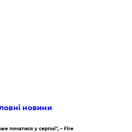
ловні новини
же початися у серпні", – Fire