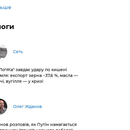
льше
логи
Сеть
оЛоЧКа" завдає удару по кишені
мля: експорт зерна −37,6 %, масла —
чі, вугілля — у кризі
Олег Жданов
нов розповів, як Путін намагається