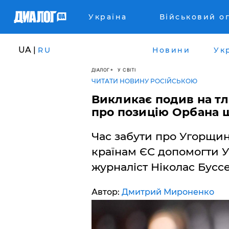
Україна
Військовий о
UA |
RU
Новини
Ук
ДІАЛОГ
У СВІТІ
ЧИТАТИ НОВИНУ РОСІЙСЬКОЮ
Викликає подив на тл
про позицію Орбана щ
Час забути про Угорщин
країнам ЄС допомогти У
журналіст Ніколас Буссе
Автор:
Дмитрий Мироненко