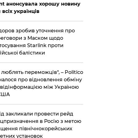
nt анонсувала хорошу новину
 всіх українців
оров зробив уточнення про
еговори з Маском щодо
тосування Starlink проти
ійської балістики
і люблять переможців", – Politico
налося про відновлення обміну
відінформацією між Україною
 США
хід закликали провести рейд
цпризначення в Росію з метою
щення північнокорейських
етних установок