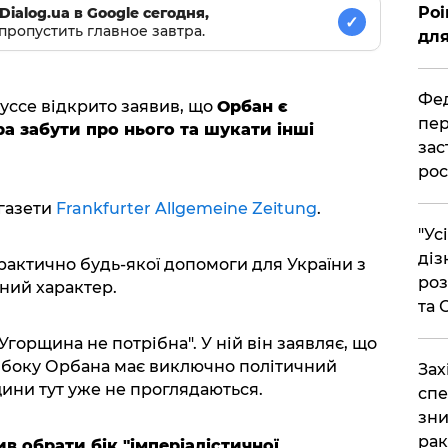
Poi
Dialog.ua в Google сегодня,
✓
пропустить главное завтра.
для
Фед
уссе відкрито заявив, що
Орбан є
пер
ра забути про нього та шукати інші
зас
рос
 газети
Frankfurter Allgemeine Zeitung
.
"Ус
діз
рактично будь-якої допомоги для України з
роз
ний характер.
та
Угорщина не потрібна". У ній він заявляє, що
з боку Орбана має виключно політичний
​За
щини тут уже не проглядаються.
спе
зни
рак
ив обрати бік "імперіалістичної