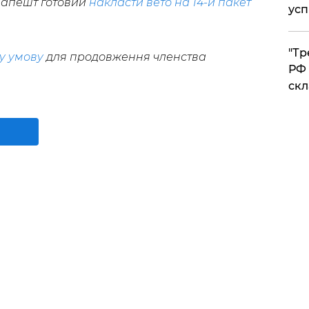
дапешт готовий
накласти вето на 14-й пакет
усп
​"Т
у умову
для продовження членства
РФ 
скл