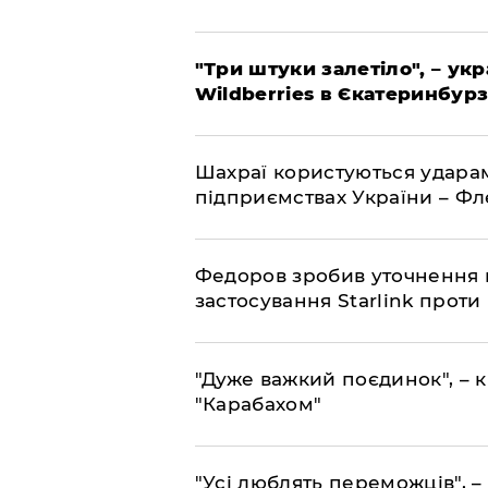
"Три штуки залетіло", – ук
Wildberries в Єкатеринбурз
Шахраї користуються ударам
підприємствах України – Ф
Федоров зробив уточнення 
застосування Starlink проти
"Дуже важкий поєдинок", – к
"Карабахом"
"Усі люблять переможців", –