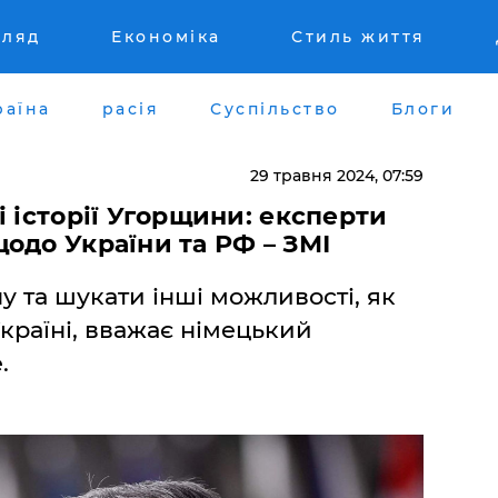
гляд
Економіка
Стиль життя
раїна
расія
Суспільство
Блоги
29 травня 2024, 07:59
і історії Угорщини: експерти
одо України та РФ – ЗМІ
у та шукати інші можливості, як
країні, вважає німецький
.