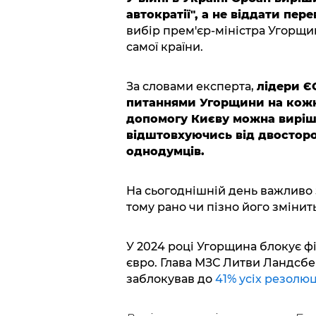
автократії", а не віддати пере
вибір прем'єр-міністра Угорщи
самої країни.
За словами експерта,
лідери Є
питаннями Угорщини на кожно
допомогу Києву можна виріши
відштовхуючись від двосторо
однодумців.
На сьогоднішній день важливо 
тому рано чи пізно його змінит
У 2024 році Угорщина блокує фі
євро. Глава МЗС Литви Ландсбе
заблокував до
41% усіх резолю