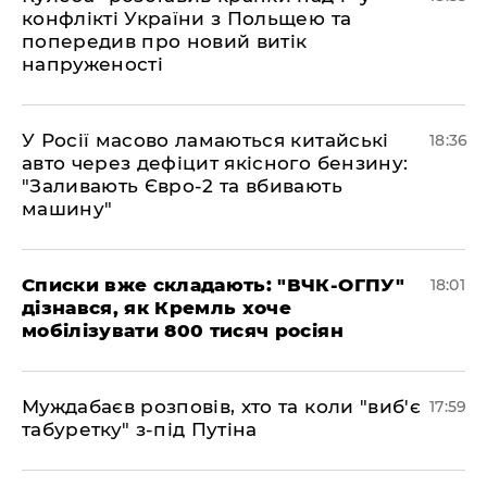
конфлікті України з Польщею та
попередив про новий витік
напруженості
У Росії масово ламаються китайські
18:36
авто через дефіцит якісного бензину:
"Заливають Євро-2 та вбивають
машину"
Списки вже складають: "ВЧК-ОГПУ"
18:01
дізнався, як Кремль хоче
мобілізувати 800 тисяч росіян
Муждабаєв розповів, хто та коли "виб'є
17:59
табуретку" з-під Путіна