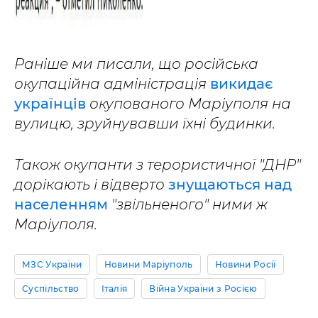
Раніше ми писали, що російська
окупаційна адміністрація
викидає
українців
окупованого Маріуполя на
вулицю, зруйнувавши їхні будинки.
Також окупанти з терористичної "ДНР"
дорікають і відверто
знущаються над
населенням
"звільненого" ними ж
Маріуполя.
МЗС України
Новини Маріуполь
Новини Росії
Суспільство
Італія
Війна України з Росією