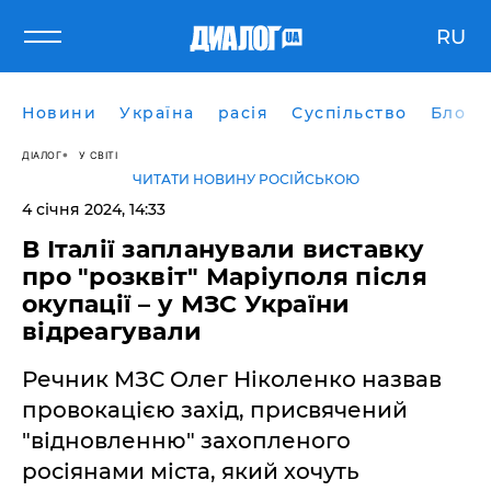
RU
Новини
Україна
расія
Суспільство
Блоги
ДІАЛОГ
У СВІТІ
ЧИТАТИ НОВИНУ РОСІЙСЬКОЮ
4 січня 2024, 14:33
В Італії запланували виставку
про "розквіт" Маріуполя після
окупації – у МЗС України
відреагували
Речник МЗС Олег Ніколенко назвав
провокацією захід, присвячений
"відновленню" захопленого
росіянами міста, який хочуть