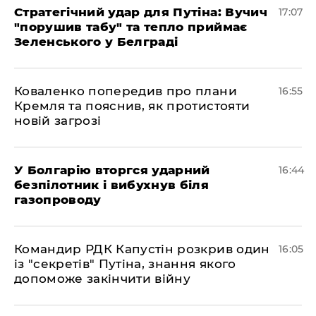
Стратегічний удар для Путіна: Вучич
17:07
"порушив табу" та тепло приймає
Зеленського у Белграді
Коваленко попередив про плани
16:55
Кремля та пояснив, як протистояти
новій загрозі
У Болгарію вторгся ударний
16:44
безпілотник і вибухнув біля
газопроводу
Командир РДК Капустін розкрив один
16:05
із "секретів" Путіна, знання якого
допоможе закінчити війну