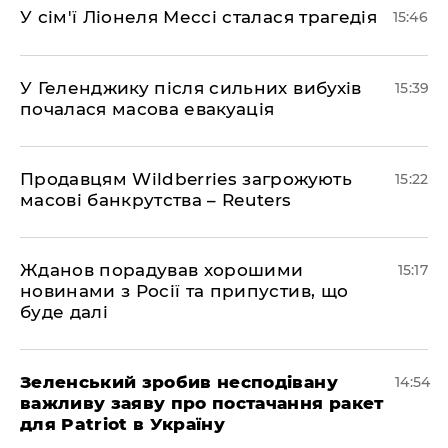
У сім'ї Ліонеля Мессі сталася трагедія
15:46
У Геленджику після сильних вибухів
15:39
почалася масова евакуація
Продавцям Wildberries загрожують
15:22
масові банкрутства – Reuters
Жданов порадував хорошими
15:17
новинами з Росії та припустив, що
буде далі
Зеленський зробив несподівану
14:54
важливу заяву про постачання ракет
для Patriot в Україну