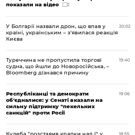
показали на відео
У Болгарії назвали дрон, що впав у
20:02
країні, українським – з'явилася реакція
Києва
Туреччина не пропустила торгові
19:40
судна, що йшли до Новоросійська, –
Bloomberg дізнався причину
Республіканці та демократи
19:06
об'єдналися: у Сенаті вказали на
сильну підтримку "пекельних
санкцій" проти Росії
Кулеба "розставив крапки над і" у
18:55