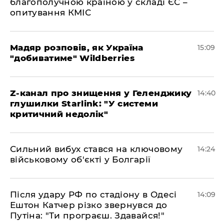
благополучною країною у складі ЄС –
опитування КМІС
Мадяр розповів, як Україна
15:09
"добиватиме" Wildberries
Z-канал про знищення у Геленджику
14:40
глушилки Starlink: "У системи
критичний недолік"
Сильний вибух стався на ключовому
14:24
військовому об'єкті у Болгарії
Після удару РФ по стадіону в Одесі
14:09
Ештон Катчер різко звернувся до
Путіна: "Ти програєш. Здавайся!"