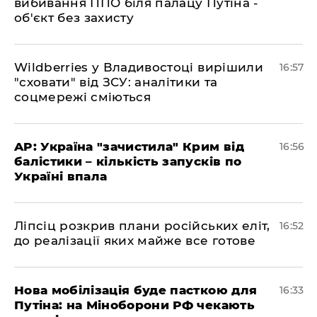
вибивання ППО біля палацу Путіна -
об'єкт без захисту
​Wildberries у Владивостоці вирішили
16:57
"сховати" від ЗСУ: аналітики та
соцмережі сміються
​AP: Україна "зачистила" Крим від
16:56
балістики – кількість запусків по
Україні впала
​Ліпсіц розкрив плани російських еліт,
16:52
до реалізації яких майже все готове
Нова мобілізація буде пасткою для
16:33
Путіна: на Міноборони РФ чекають