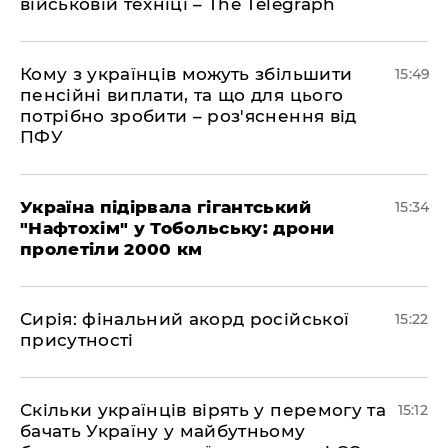
військовій техніці – The Telegraph
Кому з українців можуть збільшити
15:49
пенсійні виплати, та що для цього
потрібно зробити – роз'яснення від
ПФУ
Україна підірвала гігантський
15:34
"Нафтохім" у Тобольську: дрони
пролетіли 2000 км
​Сирія: фінальний акорд російської
15:22
присутності
Скільки українців вірять у перемогу та
15:12
бачать Україну у майбутньому