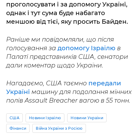
проголосувати і за допомогу Україні,
однак і тут сума буде набагато
меншою від тієї, яку просить Байден.
Раніше ми повідомляли, що після
голосування за
допомогу Ізраїлю
в
Палаті представників США, сенатори
дали коментар щодо України.
Нагадаємо, США таємно
передали
Україні
машину для подолання мінних
полів Assault Breacher вагою в 55 тонн.
США
Новини Ізраїлю
Новини України
Фінанси
Війна України з Росією