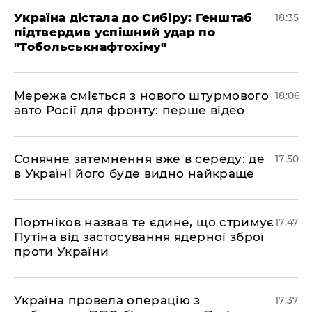
​Україна дістала до Сибіру: Генштаб
18:35
підтвердив успішний удар по
"Тобольськнафтохіму"
​Мережа сміється з нового штурмового
18:06
авто Росії для фронту: перше відео
​Сонячне затемнення вже в середу: де
17:50
в Україні його буде видно найкраще
​Портніков назвав те єдине, що стримує
17:47
Путіна від застосування ядерної зброї
проти України
​Україна провела операцію з
17:37