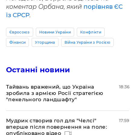
коментар Орбана, який
порівняв ЄС
із СРСР
.
Євросоюз
Новини України
Конфлікти
Фінанси
Угорщина
Війна України з Росією
Останні новини
Тайвань вражений, що Україна
18:36
зробила з армією Росії стратегією
"пекельного ландшафту"
Мудрик створив гол для "Челсі"
17:59
вперше після повернення на поле:
опубліковано відео