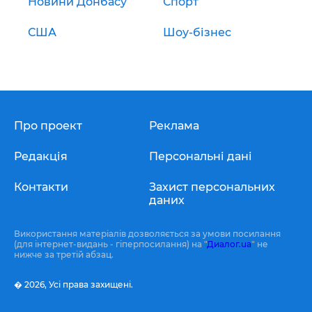
Новини Донбасу
Спорт
США
Шоу-бізнес
Про проект
Реклама
Редакція
Персональні дані
Контакти
Захист персональних
даних
Використання матеріалів дозволяється за умови посилання
(для інтернет-видань - гіперпосилання) на "
Диалог.ua
" не
нижче за третій абзац.
� 2026,
Усі права захищені.