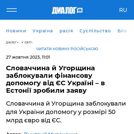
RU
Новини
Україна
расія
Суспільство
Блоги
ДІАЛОГ
У СВІТІ
ЧИТАТИ НОВИНУ РОСІЙСЬКОЮ
27 жовтня 2023, 11:01
Словаччина й Угорщина
заблокували фінансову
допомогу від ЄС Україні – в
Естонії зробили заяву
Словаччина й Угорщина заблокували
для України допомогу у розмірі 50
млрд євро від ЄС.