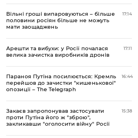
Вільні гроші випаровуються – більше
17:14
половини росіян більше не можуть
мати заощаджень
Арешти та вибухи: у Росії почалася
17:11
велика зачистка виробників дронів
Параноя Путіна посилюється: Кремль
16:44
перейшов до зачистки "кишенькової"
опозиції – The Telegraph
Закаєв запропонував застосувати
15:38
проти Путіна його ж "зброю",
закликавши "оголосити війну" Росії