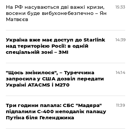
На РФ насуваються дві важкі кризи,
15:33
восени буде вибухонебезпечно – Ян
Матвєєв
Україна вже має доступ до Starlink
14:39
над територією Росії: в одній
спеціальній зоні – ЗМІ
"Щось змінилося", – Туреччина
14:14
запросила у США дозвіл передати
Україні ATACMS і M270
Три години палала: СБС "Мадяра"
11:39
підпалили С-400 неподалік палацу
Путіна біля Геленджика