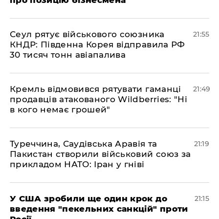
про позицію бізнесмена
​Сеул рятує військового союзника
21:55
КНДР: Південна Корея відправила РФ
30 тисяч тонн авіапалива
​Кремль відмовився рятувати гаманці
21:49
продавців атакованого Wildberries: "Ні
в кого немає грошей"
​Туреччина, Саудівська Аравія та
21:19
Пакистан створили військовий союз за
прикладом НАТО: Іран у гніві
​У США зробили ще один крок до
21:15
введення "пекельних санкцій" проти