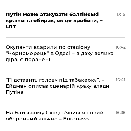
​Путін може атакувати балтійські
17:15
країни та обирає, як це зробити, –
LRT
​Окупанти вдарили по стадіону
16:42
"Чорноморець" в Одесі – в даху велика
діра, є поранені
​“Підставить голову під табакерку”, –
16:41
Ейдман описав сценарій краху влади
Путіна
На Близькому Сході з'явився новий
16:35
оборонний альянс – Euronews