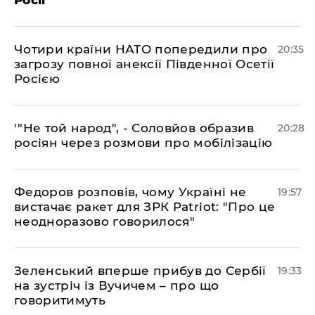
Росії
​Чотири країни НАТО попередили про
20:35
загрозу повної анексії Південної Осетії
Росією
​'"Не той народ", - Соловйов образив
20:28
росіян через розмови про мобілізацію
​Федоров розповів, чому Україні не
19:57
вистачає ракет для ЗРК Patriot: "Про це
неодноразово говорилося"
​Зеленський вперше прибув до Сербії
19:33
на зустріч із Вучичем – про що
говоритимуть