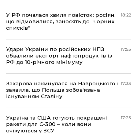
​У РФ почалася хвиля повісток: росіян,
18:22
що відмовилися, заносять до "чорних
списків"
​Удари України по російських НПЗ
17:55
обвалили експорт нафтопродуктів із
РФ до 10-річного мінімуму
​Захарова накинулася на Навроцького і
17:33
заявила, що Польща зобов'язана
існуванням Сталіну
​Україна та США готують покращені
17:25
ракети для С-300 – коли вони
очікуються у ЗСУ