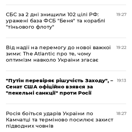
​СБС за 2 дні знищили 102 цілі РФ:
19:27
уражені база ФСБ "Беня" та кораблі
"тіньового флоту"
​Від надії на перемогу до нової важкої
19:22
зими: The Atlantic про те, чому
оптимізм навколо України згасає
​"Путін перевіряє рішучість Заходу", –
19:13
Сенат США офіційно взявся за
"пекельні санкції" проти Росії
​Росія боїться ударів України по
18:27
Камчатці та терміново посилює захист
підводних човнів