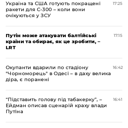
​Україна та США готують покращені
17:25
ракети для С-300 – коли вони
очікуються у ЗСУ
​Путін може атакувати балтійські
17:15
країни та обирає, як це зробити, –
LRT
​Окупанти вдарили по стадіону
16:42
"Чорноморець" в Одесі – в даху велика
діра, є поранені
​“Підставить голову під табакерку”, –
16:41
Ейдман описав сценарій краху влади
Путіна