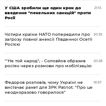
​У США зробили ще один крок до
21:15
введення "пекельних санкцій" проти
Росії
​Чотири країни НАТО попередили про
20:35
загрозу повної анексії Південної Осетії
Росією
​'"Не той народ", - Соловйов образив
20:28
росіян через розмови про мобілізацію
​Федоров розповів, чому Україні не
19:57
вистачає ракет для ЗРК Patriot: "Про це
неодноразово говорилося"