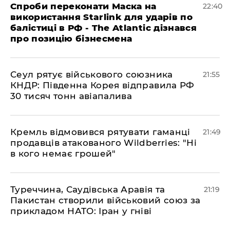
​Спроби переконати Маска на
22:40
використання Starlink для ударів по
балістиці в РФ - The Atlantic дізнався
про позицію бізнесмена
​Сеул рятує військового союзника
21:55
КНДР: Південна Корея відправила РФ
30 тисяч тонн авіапалива
​Кремль відмовився рятувати гаманці
21:49
продавців атакованого Wildberries: "Ні
в кого немає грошей"
​Туреччина, Саудівська Аравія та
21:19
Пакистан створили військовий союз за
прикладом НАТО: Іран у гніві