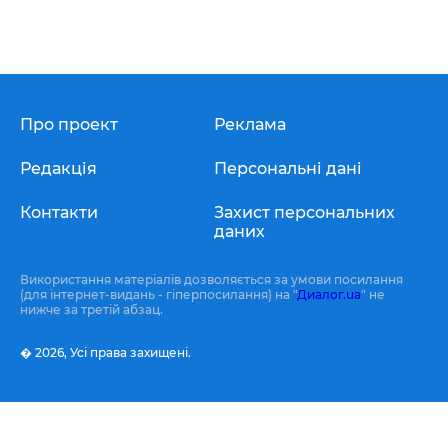
Про проект
Реклама
Редакція
Персональні дані
Контакти
Захист персональних
даних
Використання матеріалів дозволяється за умови посилання
(для інтернет-видань - гіперпосилання) на "
Диалог.ua
" не
нижче за третій абзац.
� 2026,
Усі права захищені.