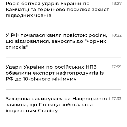
​Росія боїться ударів України по
18:27
Камчатці та терміново посилює захист
підводних човнів
​У РФ почалася хвиля повісток: росіян,
18:22
що відмовилися, заносять до "чорних
списків"
​Удари України по російських НПЗ
17:55
обвалили експорт нафтопродуктів із
РФ до 10-річного мінімуму
​Захарова накинулася на Навроцького і
17:33
заявила, що Польща зобов'язана
існуванням Сталіну