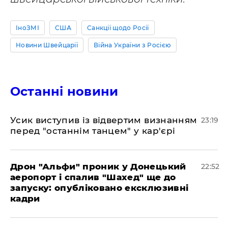
ІноЗМІ
США
Санкції щодо Росії
Новини Швейцарії
Війна України з Росією
Останні новини
​Усик виступив із відвертим визнанням
23:19
перед "останнім танцем" у кар'єрі
​Дрон "Альфи" проник у Донецький
22:52
аеропорт і спалив "Шахед" ще до
запуску: опубліковано ексклюзивні
кадри