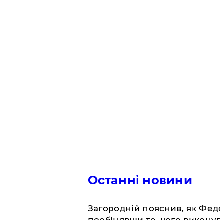
Останні новини
Загородній пояснив, як Фед
пообіцявши те, чого викону