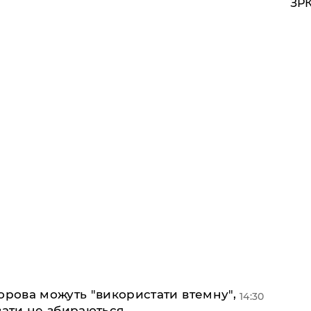
ЗРК
орова можуть "використати втемну",
14:30
вати не збираються