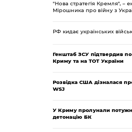
"Нова стратегія Кремля", – 
Мірошника про війну з Укр
РФ кидає українських війсь
Генштаб ЗСУ підтвердив по
Криму та на ТОТ України
Розвідка США дізналася про
WSJ
У Криму пролунали потужні
детонацію БК