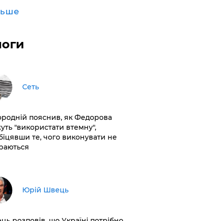
льше
логи
Сеть
ородній пояснив, як Федорова
уть "використати втемну",
біцявши те, чого виконувати не
раються
Юрій Швець
ць розповів, що Україні потрібно