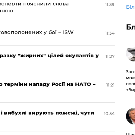
експерти пояснили слова
11:39
Бі
аїною
Б
ковополонених у бої – ISW
11:34
разку "жирних" цілей окупантів у
11:27
Заг
мож
 терміни нападу Росії на НАТО –
поо
11:21
зби
 вибухи: вирують пожежі, чути
10:54
Шве