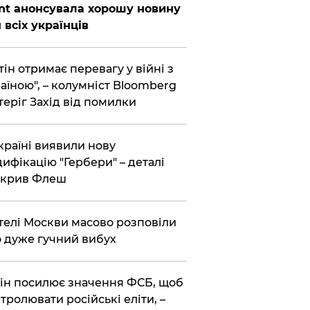
nt анонсувала хорошу новину
 всіх українців
тін отримає перевагу у війні з
аїною", – колумніст Bloomberg
теріг Захід від помилки
країні виявили нову
ифікацію "Гербери" – деталі
зкрив Флеш
елі Москви масово розповіли
 дуже гучний вибух
ін посилює значення ФСБ, щоб
тролювати російські еліти, –