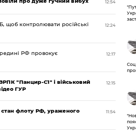
повіли про дуже гучний вибух
12:54
"Пут
Укр
зас
Б, щоб контролювати російські
12:24
ередині РФ провокує
12:17
Соц
про
РПК "Панцир-С1" і військовий
12:15
відео ГУР
 стан флоту РФ, ураженого
11:54
"Но
поя
Укр