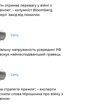
ін отримає перевагу у війні з
аїною", – колумніст Bloomberg
теріг Захід від помилки
Сеть
іальну напруженість усередині РФ
вокує найнесподіваніший гравець
Сеть
ва стратегія Кремля", – експерти
снили слова Мірошника про війну з
аїною