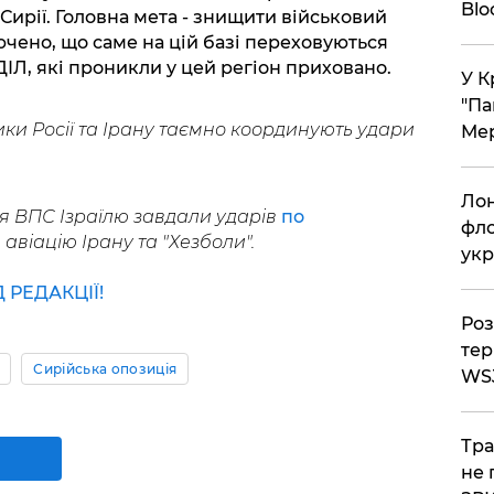
Bl
Сирії. Головна мета - знищити військовий
ючено, що саме на цій базі переховуються
ІЛ, які проникли у цей регіон приховано.
У К
"Па
ки Росії та Ірану таємно координують удари
Мер
Лон
ня ВПС Ізраїлю завдали ударів
по
фло
авіацію Ірану та "Хезболи".
укр
РЕДАКЦІЇ!
Роз
тер
Сирійська опозиція
WS
Тра
не 