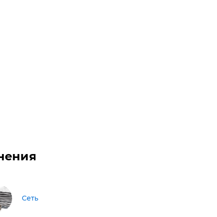
нения
Сеть