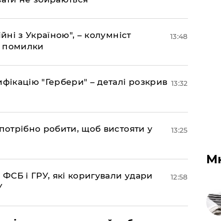
йні з Україною", – колумніст
13:48
д помилки
фікацію "Гербери" – деталі розкрив
13:32
потрібно робити, щоб вистояти у
13:25
М
 ФСБ і ГРУ, які коригували удари
12:58
У