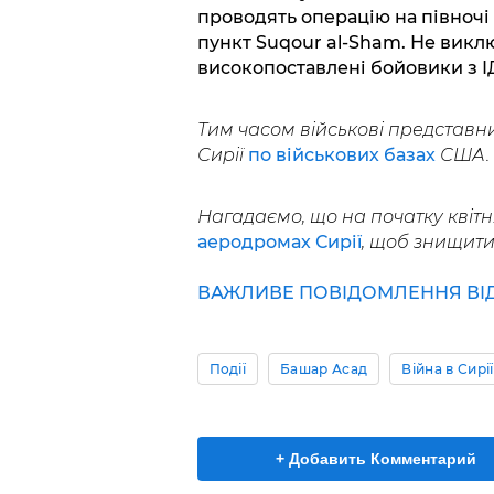
проводять операцію на півночі 
пункт Suqour al-Sham. Не викл
високопоставлені бойовики з ІД
Тим часом військові представни
Сирії
по військових базах
США.
Нагадаємо, що на початку квіт
аеродромах Сирії
, щоб знищити 
ВАЖЛИВЕ ПОВІДОМЛЕННЯ ВІД 
Події
Башар Асад
Війна в Сирії
+ Добавить Комментарий