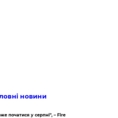
ловні новини
же початися у серпні", – Fire