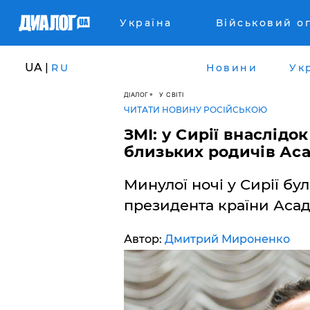
Україна
Військовий о
UA |
RU
Новини
Ук
ДІАЛОГ
У СВІТІ
ЧИТАТИ НОВИНУ РОСІЙСЬКОЮ
ЗМІ: у Сирії внаслідо
близьких родичів Ас
Минулої ночі у Сирії бу
президента країни Асад
Автор:
Дмитрий Мироненко