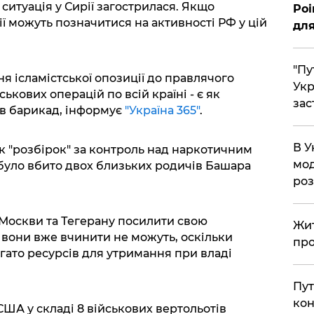
ситуація у Сирії загострилася. Якщо
Poi
дії можуть позначитися на активності РФ у цій
для
"Пу
ня ісламістської опозиції до правлячого
Укр
ькових операцій по всій країні - є як
зас
ків барикад, інформує
"Україна 365"
.
В У
к "розбірок" за контроль над наркотичним
мод
 було вбито двох близьких родичів Башара
ро
 Москви та Тегерану посилити свою
Жит
у вони вже вчинити не можуть, оскільки
про
гато ресурсів для утримання при владі
Пут
кон
 США у складі 8 військових вертольотів