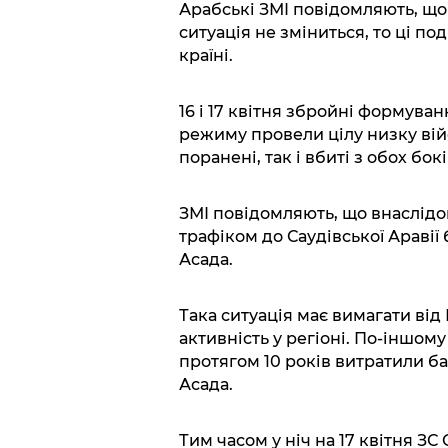
Арабські ЗМІ повідомляють, що 
ситуація не зміниться, то ці по
країні.
16 і 17 квітня збройні формуван
режиму провели цілу низку війс
поранені, так і вбиті з обох бо
ЗМІ повідомляють, що внаслідо
трафіком до Саудівської Аравії
Асада.
Така ситуація має вимагати від
активність у регіоні. По-іншом
протягом 10 років витратили ба
Асада.
Тим часом у ніч на 17 квітня ЗС