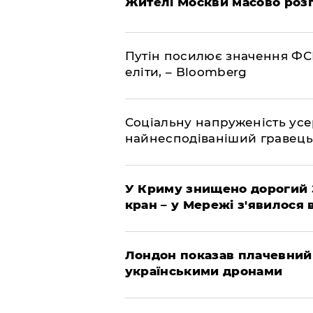
Жителі Москви масово роз
Путін посилює значення ФС
еліти, – Bloomberg
Соціальну напруженість ус
найнесподіваніший гравець
У Криму знищено дорогий З
кран – у Мережі з'явилося 
Лондон показав плачевний
українськими дронами