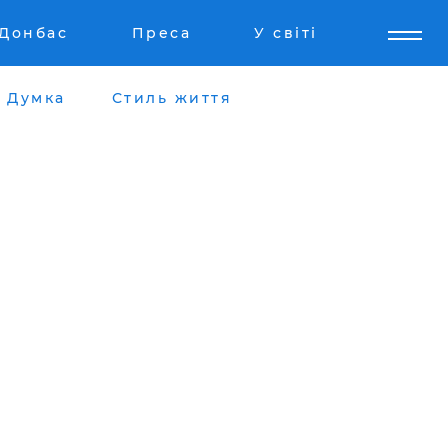
Донбас
Преса
У світі
Думка
Стиль життя