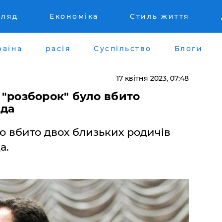
гляд
Економіка
Стиль життя
раїна
расія
Суспільство
Блоги
17 квітня 2023, 07:48
к "розборок" було вбито
ада
ло вбито двох близьких родичів
а.