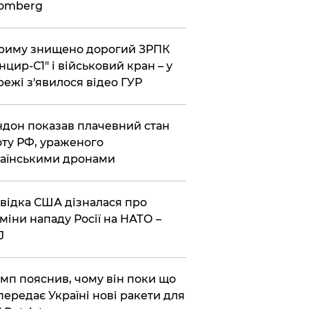
oomberg
риму знищено дорогий ЗРПК
нцир-С1" і військовий кран – у
ежі з'явилося відео ГУР
дон показав плачевний стан
ту РФ, ураженого
аїнськими дронами
відка США дізналася про
міни нападу Росії на НАТО –
J
мп пояснив, чому він поки що
передає Україні нові ракети для