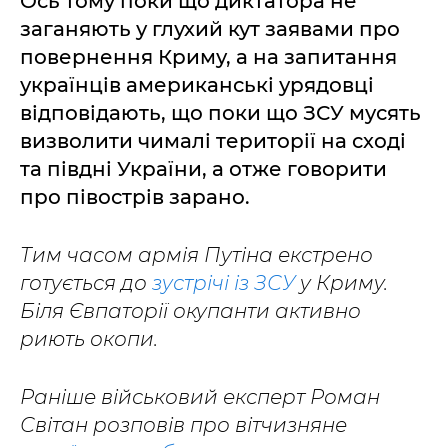
Ось тому поки що диктатора не
заганяють у глухий кут заявами про
повернення Криму, а на запитання
українців американські урядовці
відповідають, що поки що ЗСУ мусять
визволити чималі території на сході
та півдні України, а отже говорити
про півострів зарано.
Тим часом армія Путіна екстрено
готується до
зустрічі із ЗСУ
у Криму.
Біля Євпаторії окупанти активно
риють окопи.
Раніше військовий експерт Роман
Світан розповів про вітчизняне