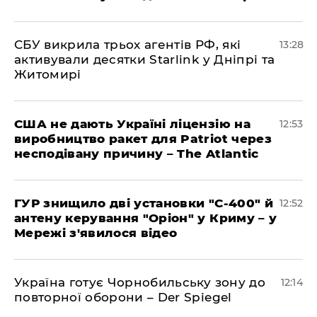
СБУ викрила трьох агентів РФ, які
13:28
активували десятки Starlink у Дніпрі та
Житомирі
США не дають Україні ліцензію на
12:53
виробництво ракет для Patriot через
несподівану причину – The Atlantic
ГУР знищило дві установки "С-400" й
12:52
антену керування "Оріон" у Криму – у
Мережі з'явилося відео
Україна готує Чорнобильську зону до
12:14
повторної оборони – Der Spiegel