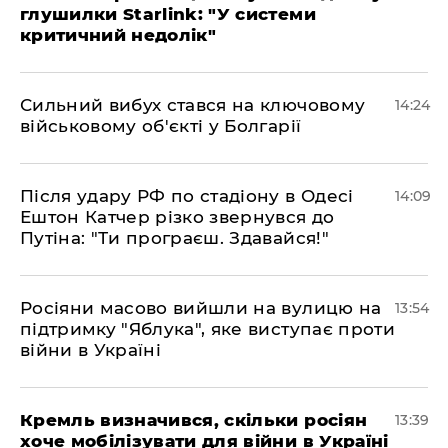
глушилки Starlink: "У системи
критичний недолік"
Сильний вибух стався на ключовому
14:24
військовому об'єкті у Болгарії
Після удару РФ по стадіону в Одесі
14:09
Ештон Катчер різко звернувся до
Путіна: "Ти програєш. Здавайся!"
Росіяни масово вийшли на вулицю на
13:54
підтримку "Яблука", яке виступає проти
війни в Україні
Кремль визначився, скільки росіян
13:39
хоче мобілізувати для війни в Україні