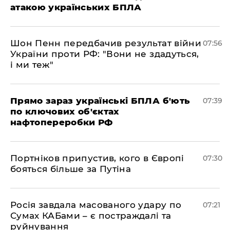
атакою українських БПЛА
Шон Пенн передбачив результат війни
07:56
України проти РФ: "Вони не здадуться,
і ми теж"
Прямо зараз українські БПЛА б'ють
07:39
по ключових об'єктах
нафтопереробки РФ
Портніков припустив, кого в Європі
07:30
бояться більше за Путіна
Росія завдала масованого удару по
07:21
Сумах КАБами – є постраждалі та
руйнування