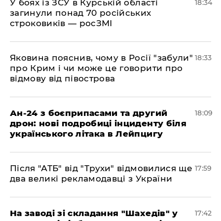
​У боях із ЗСУ в Курській області
18:34
загинули понад 70 російських
строковиків — росЗМІ
​Яковина пояснив, чому в Росії "забули"
18:33
про Крим і чи може це говорити про
відмову від півострова
​Ан-24 з боєприпасами та другий
18:09
дрон: нові подробиці інциденту біля
українського літака в Лейпцигу
​Після "АТБ" від "Трухи" відмовилися ще
17:59
два великі рекламодавці з України
​На заводі зі складання "Шахедів" у
17:42