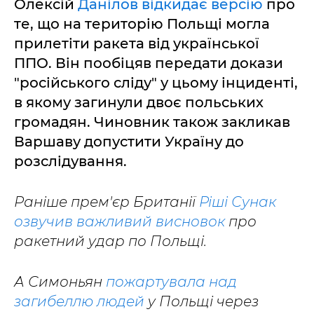
Олексій
Данілов відкидає версію
про
те, що на територію Польщі могла
прилетіти ракета від української
ППО. Він пообіцяв передати докази
"російського сліду" у цьому інциденті,
в якому загинули двоє польських
громадян. Чиновник також закликав
Варшаву допустити Україну до
розслідування.
Раніше прем'єр Британії
Ріші Сунак
озвучив важливий висновок
про
ракетний удар по Польщі.
А Симоньян
пожартувала над
загибеллю людей
у Польщі через