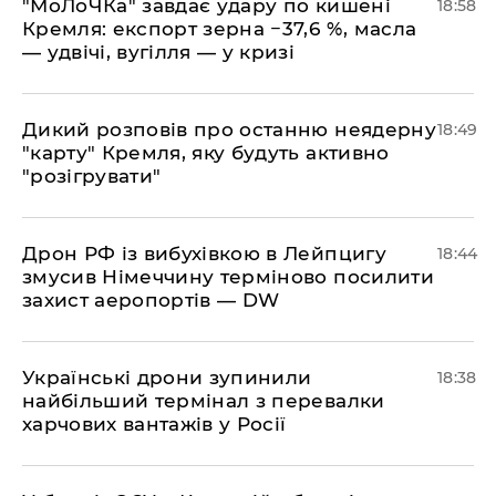
​"МоЛоЧКа" завдає удару по кишені
18:58
Кремля: експорт зерна −37,6 %, масла
— удвічі, вугілля — у кризі
​Дикий розповів про останню неядерну
18:49
"карту" Кремля, яку будуть активно
"розігрувати"
​Дрон РФ із вибухівкою в Лейпцигу
18:44
змусив Німеччину терміново посилити
захист аеропортів — DW
​Українські дрони зупинили
18:38
найбільший термінал з перевалки
харчових вантажів у Росії