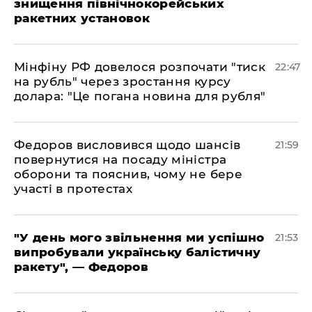
знищення північнокорейських
ракетних установок
​Мінфіну РФ довелося розпочати "тиск
22:47
на рубль" через зростання курсу
долара: "Це погана новина для рубля"
​Федоров висловився щодо шансів
21:59
повернутися на посаду міністра
оборони та пояснив, чому не бере
участі в протестах
​"У день мого звільнення ми успішно
21:53
випробували українську балістичну
ракету", — Федоров