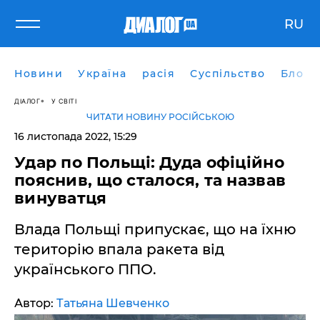
RU
Новини
Україна
расія
Суспільство
Блоги
ДІАЛОГ
У СВІТІ
ЧИТАТИ НОВИНУ РОСІЙСЬКОЮ
16 листопада 2022, 15:29
Удар по Польщі: Дуда офіційно
пояснив, що сталося, та назвав
винуватця
Влада Польщі припускає, що на їхню
територію впала ракета від
українського ППО.
Автор:
Татьяна Шевченко