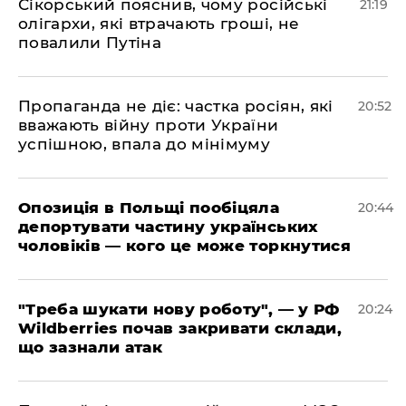
​Сікорський пояснив, чому російські
21:19
олігархи, які втрачають гроші, не
повалили Путіна
​Пропаганда не діє: частка росіян, які
20:52
вважають війну проти України
успішною, впала до мінімуму
​Опозиція в Польщі пообіцяла
20:44
депортувати частину українських
чоловіків — кого це може торкнутися
​"Треба шукати нову роботу", — у РФ
20:24
Wildberries почав закривати склади,
що зазнали атак