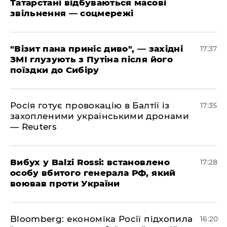
Татарстані відбуваються масові
звільнення — соцмережі
"Візит пана приніс диво", — західні
17:37
ЗМІ глузують з Путіна після його
поїздки до Сибіру
Росія готує провокацію в Балтії із
17:35
захопленими українськими дронами
— Reuters
​Вибух у Balzi Rossi: встановлено
17:28
особу вбитого генерала РФ, який
воював проти України
Bloomberg: економіка Росії підхопила
16:20