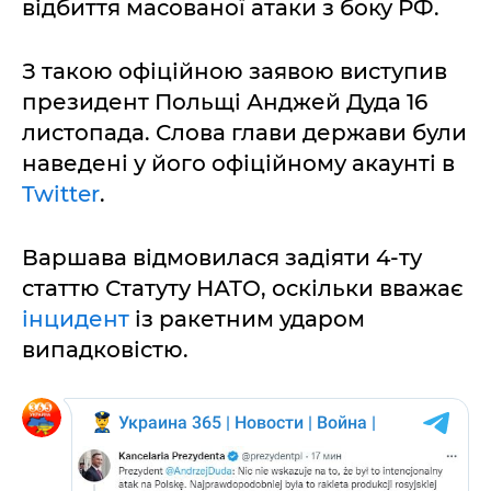
відбиття масованої атаки з боку РФ.
З такою офіційною заявою виступив
президент Польщі Анджей Дуда 16
листопада. Слова глави держави були
наведені у його офіційному акаунті в
Twitter
.
Варшава відмовилася задіяти 4-ту
статтю Статуту НАТО, оскільки вважає
інцидент
із ракетним ударом
випадковістю.