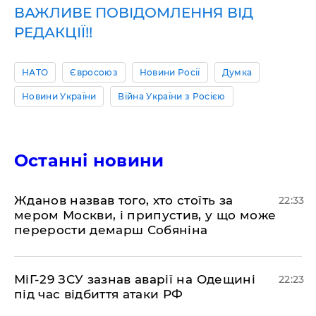
ВАЖЛИВЕ ПОВІДОМЛЕННЯ ВІД
РЕДАКЦІЇ!!
НАТО
Євросоюз
Новини Росії
Думка
Новини України
Війна України з Росією
Останні новини
​Жданов назвав того, хто стоїть за
22:33
мером Москви, і припустив, у що може
перерости демарш Собяніна
​МіГ-29 ЗСУ зазнав аварії на Одещині
22:23
під час відбиття атаки РФ