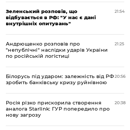
​Зеленський розповів, що
21:54
відбувається в РФ: "У нас є дані
внутрішніх опитувань"
​Андрющенко розповів про
21:25
"непублічні" наслідки ударів України
по російській логістиці
​Білорусь під ударом: залежність від РФ
20:56
зробить банківську кризу руйнівною
​Росія різко прискорила створення
20:38
аналога Starlink: ГУР попередило про
нову загрозу