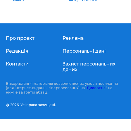
Про проект
Реклама
Редакція
Персональні дані
Контакти
Захист персональних
даних
Використання матеріалів дозволяється за умови посилання
(для інтернет-видань - гіперпосилання) на "
Диалог.ua
" не
нижче за третій абзац.
� 2026,
Усі права захищені.