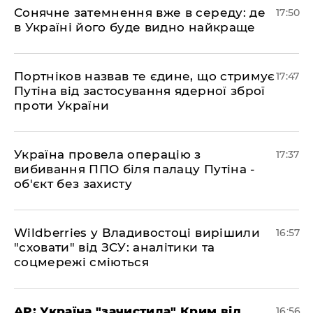
​Сонячне затемнення вже в середу: де
17:50
в Україні його буде видно найкраще
​Портніков назвав те єдине, що стримує
17:47
Путіна від застосування ядерної зброї
проти України
​Україна провела операцію з
17:37
вибивання ППО біля палацу Путіна -
об'єкт без захисту
​Wildberries у Владивостоці вирішили
16:57
"сховати" від ЗСУ: аналітики та
соцмережі сміються
​AP: Україна "зачистила" Крим від
16:56