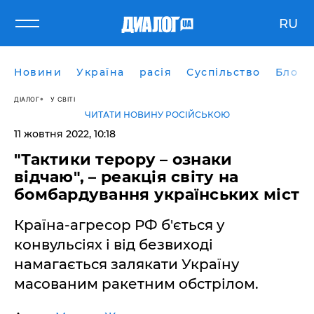
RU
Новини
Україна
расія
Суспільство
Блоги
ДІАЛОГ
У СВІТІ
ЧИТАТИ НОВИНУ РОСІЙСЬКОЮ
11 жовтня 2022, 10:18
"Тактики терору – ознаки
відчаю", – реакція світу на
бомбардування українських міст
Країна-агресор РФ б'ється у
конвульсіях і від безвиході
намагається залякати Україну
масованим ракетним обстрілом.