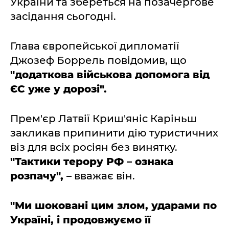
України та збереться на позачергове
засідання сьогодні.
Глава європейської дипломатії
Джозеф Боррель повідомив, що
"додаткова військова допомога від
ЄС уже у дорозі".
Прем'єр Латвії Криш'яніс Каріньш
закликав припинити дію туристичних
віз для всіх росіян без винятку.
"Тактики терору РФ – ознака
розпачу",
– вважає він.
"Ми шоковані цим злом, ударами по
Україні, і продовжуємо її