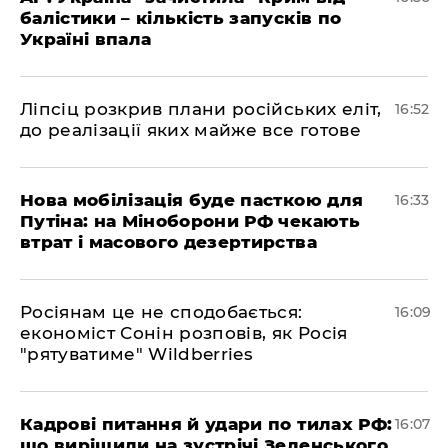
балістики – кількість запусків по
Україні впала
​Ліпсіц розкрив плани російських еліт,
16:52
до реалізації яких майже все готове
Нова мобілізація буде пасткою для
16:33
Путіна: на Міноборони РФ чекають
втрат і масового дезертирства
Росіянам це не сподобається:
16:09
економіст Сонін розповів, як Росія
"рятуватиме" Wildberries
Кадрові питання й удари по тилах РФ:
16:07
що вирішили на зустрічі Зеленського