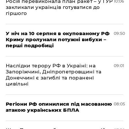
Росія перевиконала план ракет – у ГУР
10:06
закликали українців готуватися до
гіршого
У ніч на 10 серпня в окупованому РФ
09:50
Криму пролунали потужні вибухи –
перші подробиці
Наслідки терору РФ в Україні: на
09:01
Запоріжчині, Дніпропетровщині та
Донеччині є загиблі та поранені
цивільні
Регіони РФ опинилися під масованою
08:05
атакою українських БПЛА