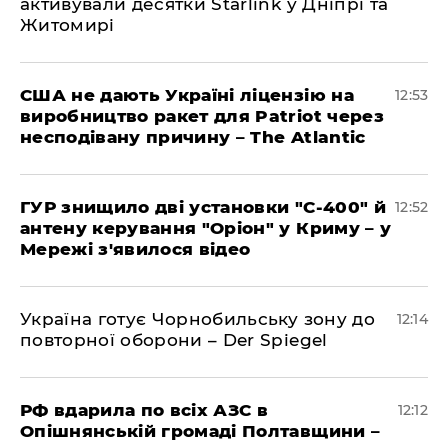
активували десятки Starlink у Дніпрі та
Житомирі
США не дають Україні ліцензію на
12:53
виробництво ракет для Patriot через
несподівану причину – The Atlantic
ГУР знищило дві установки "С-400" й
12:52
антену керування "Оріон" у Криму – у
Мережі з'явилося відео
Україна готує Чорнобильську зону до
12:14
повторної оборони – Der Spiegel
РФ вдарила по всіх АЗС в
12:12
Опішнянській громаді Полтавщини –