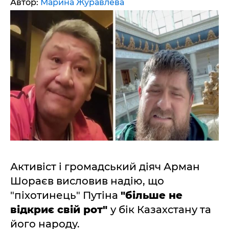
Автор:
Марина Журавлева
Активіст і громадський діяч Арман
Шораєв висловив надію, що
"піхотинець" Путіна
"більше не
відкриє свій рот"
у бік Казахстану та
його народу.