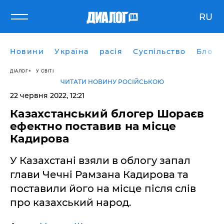
RU
Новини
Україна
расія
Суспільство
Блоги
ДІАЛОГ
У СВІТІ
ЧИТАТИ НОВИНУ РОСІЙСЬКОЮ
22 червня 2022, 12:21
Казахстанський блогер Шораєв
ефектно поставив на місце
Кадирова
У Казахстані взяли в облогу запал
глави Чечні Рамзана Кадирова та
поставили його на місце після слів
про казахський народ.