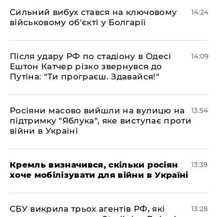
Сильний вибух стався на ключовому
14:24
військовому об'єкті у Болгарії
Після удару РФ по стадіону в Одесі
14:09
Ештон Катчер різко звернувся до
Путіна: "Ти програєш. Здавайся!"
Росіяни масово вийшли на вулицю на
13:54
підтримку "Яблука", яке виступає проти
війни в Україні
Кремль визначився, скільки росіян
13:39
хоче мобілізувати для війни в Україні
СБУ викрила трьох агентів РФ, які
13:28