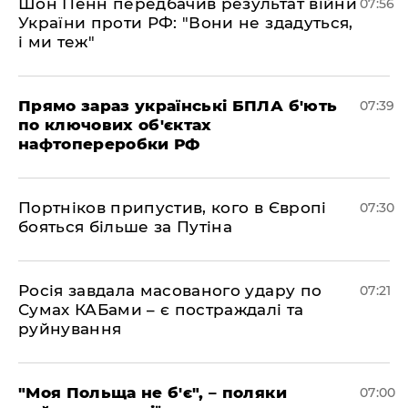
Шон Пенн передбачив результат війни
07:56
України проти РФ: "Вони не здадуться,
і ми теж"
Прямо зараз українські БПЛА б'ють
07:39
по ключових об'єктах
нафтопереробки РФ
Портніков припустив, кого в Європі
07:30
бояться більше за Путіна
Росія завдала масованого удару по
07:21
Сумах КАБами – є постраждалі та
руйнування
"Моя Польща не б'є", – поляки
07:00