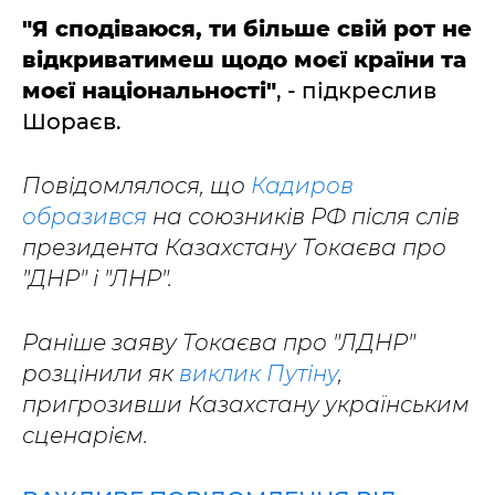
"Я сподіваюся, ти більше свій рот не
відкриватимеш щодо моєї країни та
моєї національності"
, - підкреслив
Шораєв.
Повідомлялося, що
Кадиров
образився
на союзників РФ після слів
президента Казахстану Токаєва про
"ДНР" і "ЛНР".
Раніше заяву Токаєва про "ЛДНР"
розцінили як
виклик Путіну
,
пригрозивши Казахстану українським
сценарієм.