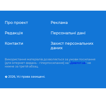
Про проект
Реклама
Редакція
Персональні дані
Контакти
Захист персональних
даних
Використання матеріалів дозволяється за умови посилання
(для інтернет-видань - гіперпосилання) на "
Диалог.ua
" не
нижче за третій абзац.
� 2026,
Усі права захищені.