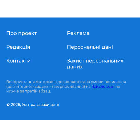
Про проект
Реклама
Редакція
Персональні дані
Контакти
Захист персональних
даних
Використання матеріалів дозволяється за умови посилання
(для інтернет-видань - гіперпосилання) на "
Диалог.ua
" не
нижче за третій абзац.
� 2026,
Усі права захищені.