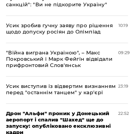
санкцій": "Ви не підкорите Україну"
Усик зробив гучну заяву про рішення
10:19
щодо допуску росіян до Олімпіад
"Війна виграна Україною", – Макс
09:29
Покровський і Марк Фейгін відвідали
прифронтовий Слов'янськ
​Усик виступив із відвертим визнанням
23:19
перед "останнім танцем" у кар'єрі
​Дрон "Альфи" проник у Донецький
22:52
аеропорт і спалив "Шахед" ще до
запуску: опубліковано ексклюзивні
кадри