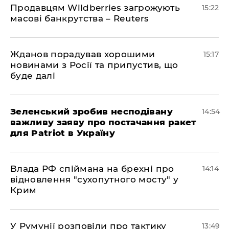
Продавцям Wildberries загрожують
15:22
масові банкрутства – Reuters
Жданов порадував хорошими
15:17
новинами з Росії та припустив, що
буде далі
Зеленський зробив несподівану
14:54
важливу заяву про постачання ракет
для Patriot в Україну
Влада РФ спіймана на брехні про
14:14
відновлення "сухопутного мосту" у
Крим
У Румунії розповіли про тактику
13:49