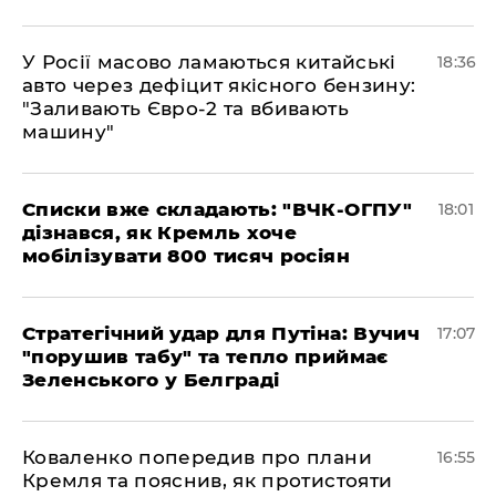
У Росії масово ламаються китайські
18:36
авто через дефіцит якісного бензину:
"Заливають Євро-2 та вбивають
машину"
Списки вже складають: "ВЧК-ОГПУ"
18:01
дізнався, як Кремль хоче
мобілізувати 800 тисяч росіян
Стратегічний удар для Путіна: Вучич
17:07
"порушив табу" та тепло приймає
Зеленського у Белграді
Коваленко попередив про плани
16:55
Кремля та пояснив, як протистояти