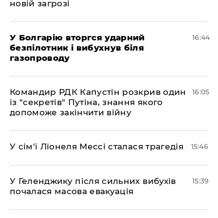
новій загрозі
У Болгарію вторгся ударний
16:44
безпілотник і вибухнув біля
газопроводу
Командир РДК Капустін розкрив один
16:05
із "секретів" Путіна, знання якого
допоможе закінчити війну
У сім'ї Ліонеля Мессі сталася трагедія
15:46
У Геленджику після сильних вибухів
15:39
почалася масова евакуація