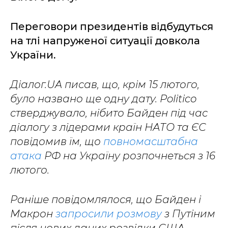
Переговори президентів відбудуться
на тлі напруженої ситуації довкола
України.
Діалог.UA писав, що, крім 15 лютого,
було названо ще одну дату. Politico
стверджувало, нібито Байден під час
діалогу з лідерами країн НАТО та ЄС
повідомив їм, що
повномасштабна
атака
РФ на Україну розпочнеться з 16
лютого.
Раніше повідомлялося, що Байден і
Макрон
запросили розмову
з Путіним