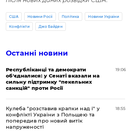
після нових даних розвідки США.
США
Новини Росії
Політика
Новини України
Конфлікти
Джо Байден
Останні новини
Республіканці та демократи
19:06
об'єдналися: у Сенаті вказали на
сильну підтримку "пекельних
санкцій" проти Росії
Кулеба "розставив крапки над і" у
18:55
конфлікті України з Польщею та
попередив про новий витік
напруженості