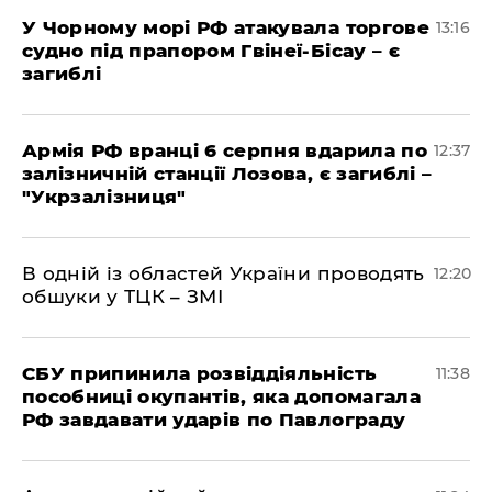
У Чорному морі РФ атакувала торгове
13:16
судно під прапором Гвінеї-Бісау – є
загиблі
Армія РФ вранці 6 серпня вдарила по
12:37
залізничній станції Лозова, є загиблі –
"Укрзалізниця"
В одній із областей України проводять
12:20
обшуки у ТЦК – ЗМІ
СБУ припинила розвіддіяльність
11:38
пособниці окупантів, яка допомагала
РФ завдавати ударів по Павлограду