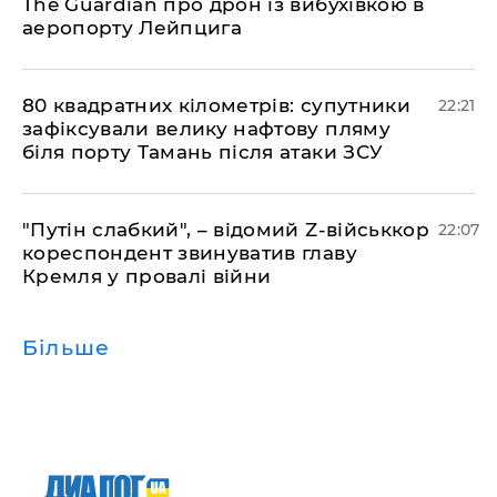
The Guardian про дрон із вибухівкою в
аеропорту Лейпцига
​80 квадратних кілометрів: супутники
22:21
зафіксували велику нафтову пляму
біля порту Тамань після атаки ЗСУ
"Путін слабкий", – відомий Z-військкор
22:07
кореспондент звинуватив главу
Кремля у провалі війни
Більше