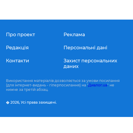
Про проект
Реклама
Редакція
Персональні дані
Контакти
Захист персональних
даних
Використання матеріалів дозволяється за умови посилання
(для інтернет-видань - гіперпосилання) на "
Диалог.ua
" не
нижче за третій абзац.
� 2026,
Усі права захищені.