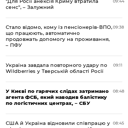
"Для Росії анексія Криму втратила
09:44
сенс", – Залужний
Стало відомо, кому із пенсіонерів-ВПО,
09:38
що працюють, автоматично
продовжать допомогу на проживання,
– ПФУ
Україна завдала повторного удару по
09:11
Wildberries у Тверській області Росії
У Києві по гарячих слідах затримано
08:48
агента ФСБ, який наводив балістику
по логістичних центрах, – СБУ
США й Україна відновили співпрацю у
08:45