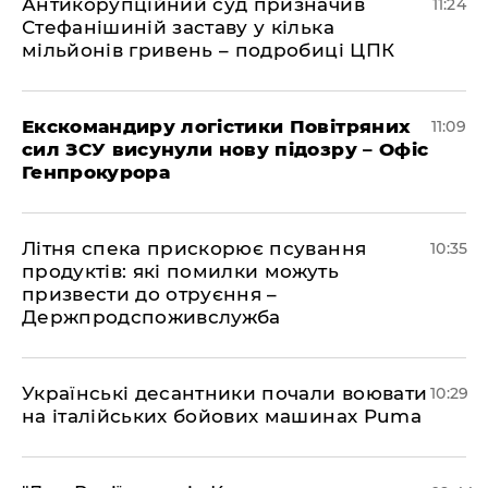
Антикорупційний суд призначив
11:24
Стефанішиній заставу у кілька
мільйонів гривень – подробиці ЦПК
Екскомандиру логістики Повітряних
11:09
сил ЗСУ висунули нову підозру – Офіс
Генпрокурора
Літня спека прискорює псування
10:35
продуктів: які помилки можуть
призвести до отруєння –
Держпродспоживслужба
Українські десантники почали воювати
10:29
на італійських бойових машинах Puma