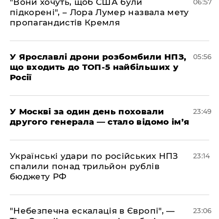
"Вони хочуть, щоб США були
06:57
підкорені", – Лора Лумер назвала мету
пропагандистів Кремля
У Ярославлі дрони розбомбили НПЗ,
05:56
що входить до ТОП-5 найбільших у
Росії
​У Москві за один день поховали
23:49
другого генерала — стало відомо ім’я
​Українські удари по російських НПЗ
23:14
спалили понад трильйон рублів
бюджету РФ
​"Небезпечна ескалація в Європі", —
23:06