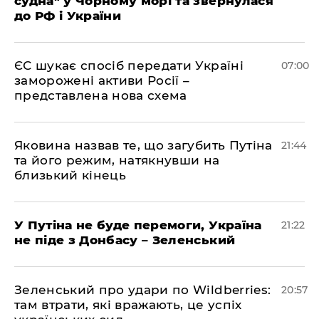
судна" у Чорному морі та звернулася
до РФ і України
ЄС шукає спосіб передати Україні
07:00
заморожені активи Росії –
представлена ​​нова схема
Яковина назвав те, що загубить Путіна
21:44
та його режим, натякнувши на
близький кінець
У Путіна не буде перемоги, Україна
21:22
не піде з Донбасу – Зеленський
Зеленський про удари по Wildberries:
20:57
там втрати, які вражають, це успіх