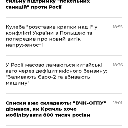
сильну підтримку "пекельних
санкцій" проти Росії
Кулеба "розставив крапки над і" у
18:55
конфлікті України з Польщею та
попередив про новий витік
напруженості
У Росії масово ламаються китайські
18:36
авто через дефіцит якісного бензину:
"Заливають Євро-2 та вбивають
машину"
Списки вже складають: "ВЧК-ОГПУ"
18:01
дізнався, як Кремль хоче
мобілізувати 800 тисяч росіян