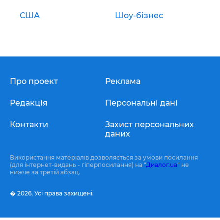
США
Шоу-бізнес
Про проект
Реклама
Редакція
Персональні дані
Контакти
Захист персональних
даних
Використання матеріалів дозволяється за умови посилання
(для інтернет-видань - гіперпосилання) на "
Диалог.ua
" не
нижче за третій абзац.
� 2026,
Усі права захищені.