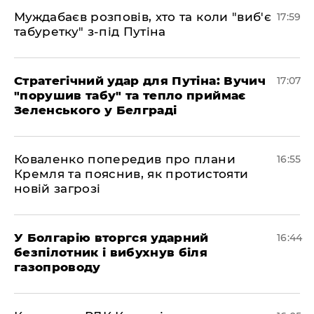
Муждабаєв розповів, хто та коли "виб'є
17:59
табуретку" з-під Путіна
Стратегічний удар для Путіна: Вучич
17:07
"порушив табу" та тепло приймає
Зеленського у Белграді
Коваленко попередив про плани
16:55
Кремля та пояснив, як протистояти
новій загрозі
У Болгарію вторгся ударний
16:44
безпілотник і вибухнув біля
газопроводу