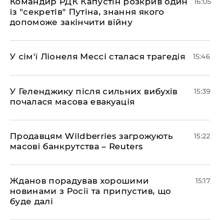
Командир РДК Капустін розкрив один
16:05
із "секретів" Путіна, знання якого
допоможе закінчити війну
У сім'ї Ліонеля Мессі сталася трагедія
15:46
У Геленджику після сильних вибухів
15:39
почалася масова евакуація
Продавцям Wildberries загрожують
15:22
масові банкрутства – Reuters
Жданов порадував хорошими
15:17
новинами з Росії та припустив, що
буде далі