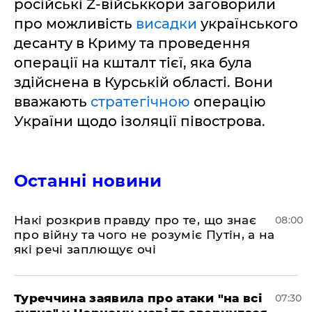
російські Z-військкори заговорили
про можливість
висадки
українського
десанту в Криму та проведення
операції на кшталт тієї, яка була
здійснена в Курській області. Вони
вважають
стратегічною
операцію
України щодо ізоляції півострова.
Останні новини
Накі розкрив правду про те, що знає
08:00
про війну та чого не розуміє Путін, а на
які речі заплющує очі
Туреччина заявила про атаки "на всі
07:30