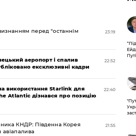
 визнанням перед "останнім
23:19
​“Пі
Ейд
Пут
нецький аеропорт і спалив
22:52
убліковано ексклюзивні кадри
а використання Starlink для
22:40
The Atlantic дізнався про позицію
"Пут
Укр
зас
юзника КНДР: Південна Корея
21:55
н авіапалива