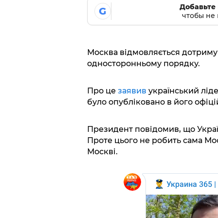
Добавьте 
G
чтобы не 
Москва відмовляється дотриму
односторонньому порядку.
Про це
заявив
український лід
було опубліковано в його офіці
Президент повідомив, що Украї
Проте цього не робить сама Мос
Москві.