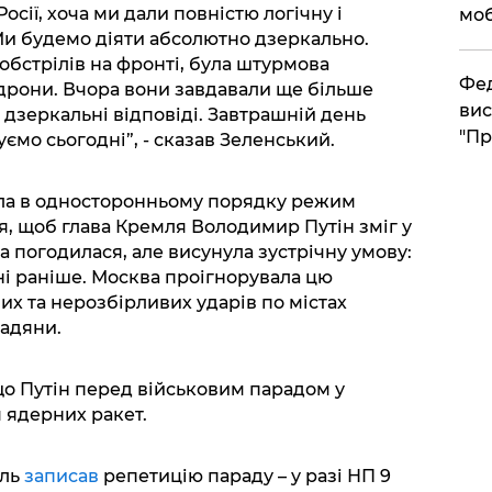
Росії, хоча ми дали повністю логічну і
моб
Ми будемо діяти абсолютно дзеркально.
обстрілів на фронті, була штурмова
​Фе
 дрони. Вчора вони завдавали ще більше
вис
 дзеркальні відповіді. Завтрашній день
"Пр
уємо сьогодні”, - сказав Зеленський.
ла в односторонньому порядку режим
я, щоб глава Кремля Володимир Путін зміг у
а погодилася, але висунула зустрічну умову:
ні раніше. Москва проігнорувала цю
х та нерозбірливих ударів по містах
адяни.
о Путін перед військовим парадом у
 ядерних ракет.
мль
записав
репетицію параду – у разі НП 9