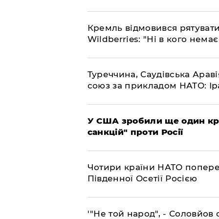
​Кремль відмовився рятуват
Wildberries: "Ні в кого нема
​Туреччина, Саудівська Арав
союз за прикладом НАТО: Іра
​У США зробили ще один к
санкцій" проти Росії
​Чотири країни НАТО попере
Південної Осетії Росією
​'"Не той народ", - Соловйо