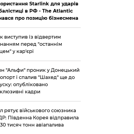
ористання Starlink для ударів
балістиці в РФ - The Atlantic
нався про позицію бізнесмена
ик виступив із відвертим
нанням перед "останнім
цем" у кар'єрі
он "Альфи" проник у Донецький
опорт і спалив "Шахед" ще до
уску: опубліковано
клюзивні кадри
ул рятує військового союзника
Р: Південна Корея відправила
30 тисяч тонн авіапалива