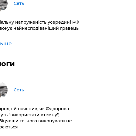
Сеть
іальну напруженість усередині РФ
вокує найнесподіваніший гравець
льше
логи
Сеть
ородній пояснив, як Федорова
уть "використати втемну",
біцявши те, чого виконувати не
раються