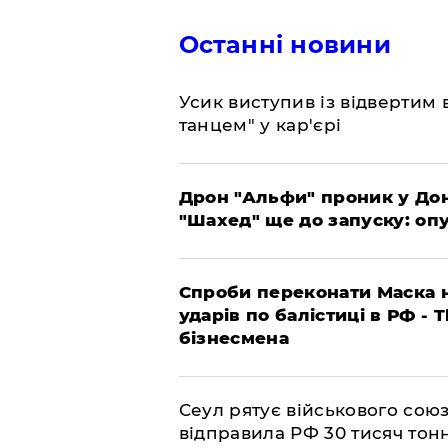
Останні новини
​Усик виступив із відвертим
танцем" у кар'єрі
​Дрон "Альфи" проник у До
"Шахед" ще до запуску: оп
​Спроби переконати Маска н
ударів по балістиці в РФ - 
бізнесмена
​Сеул рятує військового со
відправила РФ 30 тисяч тон