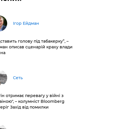
Ігор Ейдман
дставить голову під табакерку”, –
ман описав сценарій краху влади
іна
Сеть
ін отримає перевагу у війні з
аїною", – колумніст Bloomberg
теріг Захід від помилки