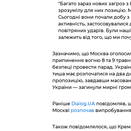
"Багато зараз нових загроз з 
зрозумілу для них позицію. 
Сьогодні вони почали добу з 
активність, застосовувалися
повітряних ударів. Були наші
залежить від того, що ми поч
Зазначимо, що Москва оголоси
припинення вогню 8 та 9 травн
безпеці провести парад. Україн
тиша має розпочатися на два д
пропозицію, завдавши масовани
України — загинули мирні гром
Раніше
Dialog.UA
повідомляв, щ
Москві
розпочав
випробування
Також повідомлялося, що Кре