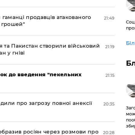
и гаманці продавців атакованого
21:49
Соц
є грошей"
про
Бі
ія та Пакистан створили військовий
21:19
н у гніві
Б
рок до введення "пекельних
21:15
дили про загрозу повної анексії
20:35
Заг
мож
поо
зби
в образив росіян через розмови про
20:28