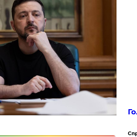
Го
​Сп