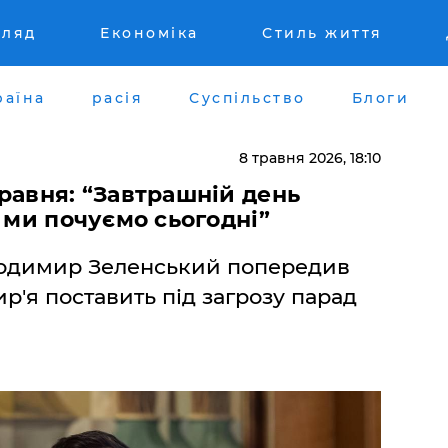
гляд
Економіка
Стиль життя
раїна
расія
Суспільство
Блоги
8 травня 2026, 18:10
травня: “Завтрашній день
о ми почуємо сьогодні”
лодимир Зеленський попередив
р'я поставить під загрозу парад