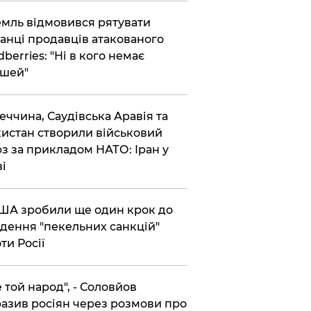
емль відмовився рятувати
анці продавців атакованого
dberries: "Ні в кого немає
шей"
реччина, Саудівська Аравія та
истан створили військовий
з за прикладом НАТО: Іран у
ві
США зробили ще один крок до
дення "пекельних санкцій"
ти Росії
Не той народ", - Соловйов
азив росіян через розмови про