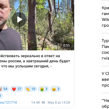
​Кр
гам
Wil
гро
​Ту
Пак
сою
гні
​У 
вве
про
​'"
обр