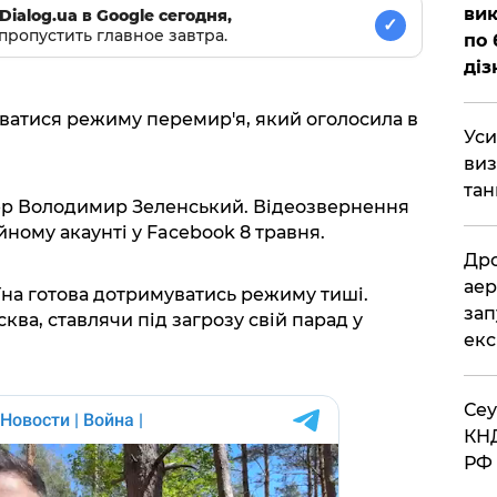
вик
Dialog.ua в Google сегодня,
✓
пропустить главное завтра.
по 
діз
ватися режиму перемир'я, який оголосила в
​Ус
виз
тан
ер Володимир Зеленський. Відеозвернення
йному акаунті у Facebook 8 травня.
​Др
аер
на готова дотримуватись режиму тиші.
зап
ква, ставлячи під загрозу свій парад у
екс
​Се
КНД
РФ 