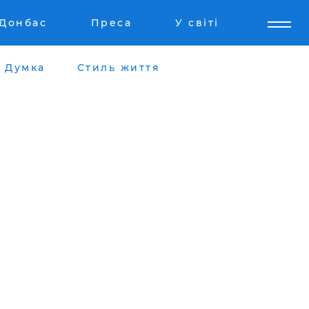
Донбас
Преса
У світі
Думка
Стиль життя