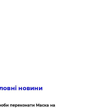
ловні новини
роби переконати Маска на