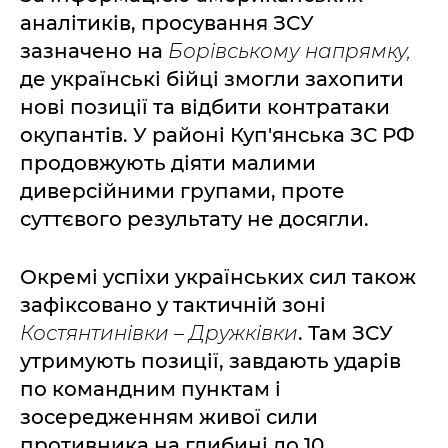
аналітиків, просування ЗСУ
зазначено на
Борівському напрямку,
де українські бійці змогли захопити
нові позиції та відбити контратаки
окупантів. У районі Куп'янська ЗС РФ
продовжують діяти малими
диверсійними групами, проте
суттєвого результату не досягли.
Окремі успіхи українських сил також
зафіксовано у тактичній зоні
Костянтинівки – Дружківки
. Там ЗСУ
утримують позиції, завдають ударів
по командним пунктам і
зосередженням живої сили
противника на глибині до 10