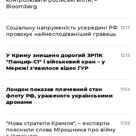
контролювати російські еліти, –
Bloomberg
Соціальну напруженість усередині РФ
12:17
провокує найнесподіваніший гравець
У Криму знищено дорогий ЗРПК
12:15
"Панцир-С1" і військовий кран – у
Мережі з'явилося відео ГУР
Лондон показав плачевний стан
11:54
флоту РФ, ураженого українськими
дронами
"Нова стратегія Кремля", – експерти
11:39
пояснили слова Мірошника про війну