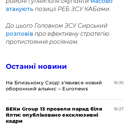
районі Гуляйполя окупанти
масово
атакують
позиції РЕБ ЗСУ КАБами.
До цього Головком ЗСУ Сирський
розповів
про ефективну стратегію
протистояння росіянам.
Останні новини
На Близькому Сході з'явився новий
16:35
оборонний альянс – Euronews
БЕКи Group 13 провели парад біля
16:27
Ялти: опубліковано ексклюзивні
кадри