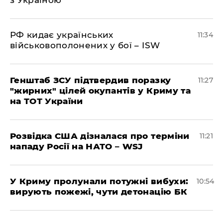
з Україною
РФ кидає українських
11:34
військовополонених у бої – ISW
Генштаб ЗСУ підтвердив поразку
11:27
"жирних" цілей окупантів у Криму та
на ТОТ України
Розвідка США дізналася про терміни
11:21
нападу Росії на НАТО – WSJ
У Криму пролунали потужні вибухи:
10:54
вирують пожежі, чути детонацію БК