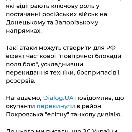
які відіграють ключову роль у
постачанні російських військ на
Донецькому та Запорізькому
напрямках.
Такі атаки можуть створити для РФ
ефект часткової "повітряної блокади
поля бою", ускладнивши
перекидання техніки, боєприпасів і
резервів.
Нагадаємо,
Dialog.UA
повідомляв, що
окупанти
перекинули
в район
Покровська "елітну" танкову дивізію.
До цього ми писали, що ЗС України