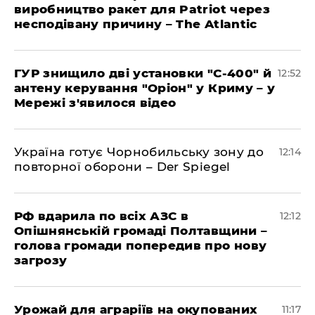
виробництво ракет для Patriot через
несподівану причину – The Atlantic
ГУР знищило дві установки "С-400" й
12:52
антену керування "Оріон" у Криму – у
Мережі з'явилося відео
Україна готує Чорнобильську зону до
12:14
повторної оборони – Der Spiegel
РФ вдарила по всіх АЗС в
12:12
Опішнянській громаді Полтавщини –
голова громади попередив про нову
загрозу
Урожай для аграріїв на окупованих
11:17