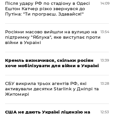
Після удару РФ по стадіону в Одесі
14:09
Ештон Катчер різко звернувся до
Путіна: "Ти програєш. Здавайся!"
Росіяни масово вийшли на вулицю на
13:54
підтримку "Яблука", яке виступає проти
війни в Україні
Кремль визначився, скільки росіян
13:39
хоче мобілізувати для війни в Україні
СБУ викрила трьох агентів РФ, які
13:28
активували десятки Starlink у Дніпрі та
Житомирі
США не дають Україні ліцензію на
12:53