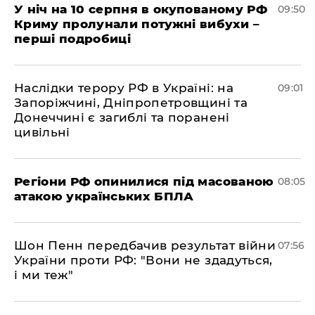
У ніч на 10 серпня в окупованому РФ
09:50
Криму пролунали потужні вибухи –
перші подробиці
Наслідки терору РФ в Україні: на
09:01
Запоріжчині, Дніпропетровщині та
Донеччині є загиблі та поранені
цивільні
Регіони РФ опинилися під масованою
08:05
атакою українських БПЛА
Шон Пенн передбачив результат війни
07:56
України проти РФ: "Вони не здадуться,
і ми теж"