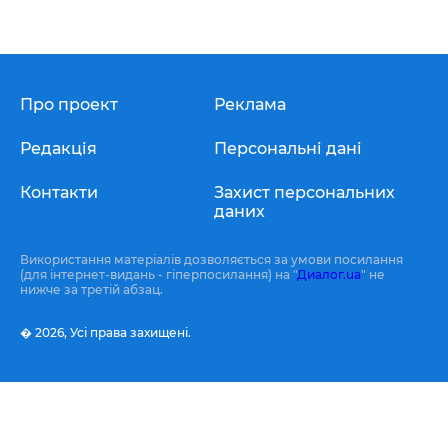
Про проект
Реклама
Редакція
Персональні дані
Контакти
Захист персональних
даних
Використання матеріалів дозволяється за умови посилання
(для інтернет-видань - гіперпосилання) на "
Диалог.ua
" не
нижче за третій абзац.
� 2026,
Усі права захищені.