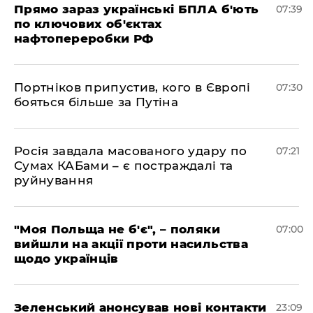
Прямо зараз українські БПЛА б'ють
07:39
по ключових об'єктах
нафтопереробки РФ
Портніков припустив, кого в Європі
07:30
бояться більше за Путіна
Росія завдала масованого удару по
07:21
Сумах КАБами – є постраждалі та
руйнування
"Моя Польща не б'є", – поляки
07:00
вийшли на акції проти насильства
щодо українців
Зеленський анонсував нові контакти
23:09