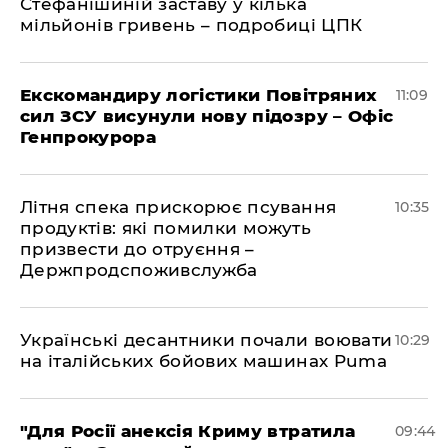
Стефанішиній заставу у кілька
мільйонів гривень – подробиці ЦПК
Екскомандиру логістики Повітряних
11:09
сил ЗСУ висунули нову підозру – Офіс
Генпрокурора
Літня спека прискорює псування
10:35
продуктів: які помилки можуть
призвести до отруєння –
Держпродспоживслужба
Українські десантники почали воювати
10:29
на італійських бойових машинах Puma
"Для Росії анексія Криму втратила
09:44