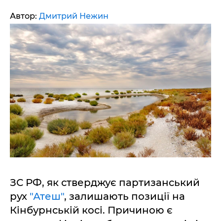
Автор:
Дмитрий Нежин
ЗС РФ, як стверджує партизанський
рух
"Атеш"
, залишають позиції на
Кінбурнській косі. Причиною є