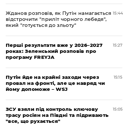
Жданов розповів, як Путін намагається
15:44
відстрочити "приліт чорного лебедя",
який "готується до зльоту"
Перші результати вже у 2026–2027
15:27
роках: Зеленський розповів про
програму FREYJA
Путін йде на крайні заходи через
15:15
провал на фронті, але це навряд чи
йому допоможе – WSJ
ЗСУ взяли під контроль ключову
15:05
трасу росіян на Півдні та підривають
"все, що рухається"