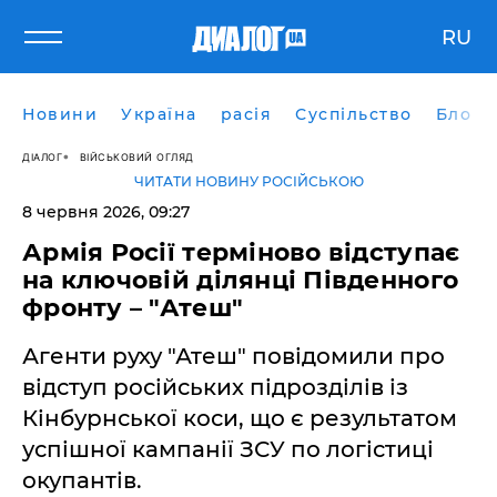
RU
Новини
Україна
расія
Суспільство
Блоги
ДІАЛОГ
ВІЙСЬКОВИЙ ОГЛЯД
ЧИТАТИ НОВИНУ РОСІЙСЬКОЮ
8 червня 2026, 09:27
Армія Росії терміново відступає
на ключовій ділянці Південного
фронту – "Атеш"
Агенти руху "Атеш" повідомили про
відступ російських підрозділів із
Кінбурнської коси, що є результатом
успішної кампанії ЗСУ по логістиці
окупантів.