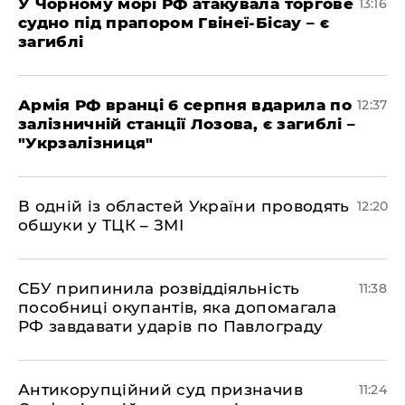
У Чорному морі РФ атакувала торгове
13:16
судно під прапором Гвінеї-Бісау – є
загиблі
Армія РФ вранці 6 серпня вдарила по
12:37
залізничній станції Лозова, є загиблі –
"Укрзалізниця"
В одній із областей України проводять
12:20
обшуки у ТЦК – ЗМІ
СБУ припинила розвіддіяльність
11:38
пособниці окупантів, яка допомагала
РФ завдавати ударів по Павлограду
Антикорупційний суд призначив
11:24