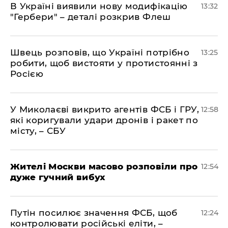
В Україні виявили нову модифікацію
13:32
"Гербери" – деталі розкрив Флеш
Швець розповів, що Україні потрібно
13:25
робити, щоб вистояти у протистоянні з
Росією
У Миколаєві викрито агентів ФСБ і ГРУ,
12:58
які коригували удари дронів і ракет по
місту, – СБУ
Жителі Москви масово розповіли про
12:54
дуже гучний вибух
Путін посилює значення ФСБ, щоб
12:24
контролювати російські еліти, –