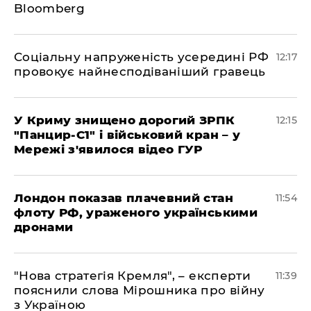
Bloomberg
Соціальну напруженість усередині РФ
12:17
провокує найнесподіваніший гравець
У Криму знищено дорогий ЗРПК
12:15
"Панцир-С1" і військовий кран – у
Мережі з'явилося відео ГУР
Лондон показав плачевний стан
11:54
флоту РФ, ураженого українськими
дронами
"Нова стратегія Кремля", – експерти
11:39
пояснили слова Мірошника про війну
з Україною