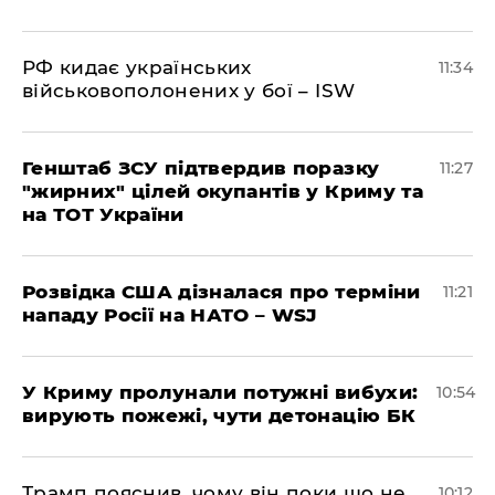
РФ кидає українських
11:34
військовополонених у бої – ISW
Генштаб ЗСУ підтвердив поразку
11:27
"жирних" цілей окупантів у Криму та
на ТОТ України
Розвідка США дізналася про терміни
11:21
нападу Росії на НАТО – WSJ
У Криму пролунали потужні вибухи:
10:54
вирують пожежі, чути детонацію БК
Трамп пояснив, чому він поки що не
10:12