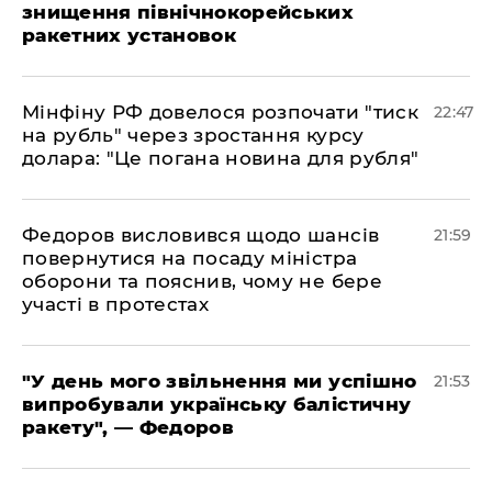
знищення північнокорейських
ракетних установок
​Мінфіну РФ довелося розпочати "тиск
22:47
на рубль" через зростання курсу
долара: "Це погана новина для рубля"
​Федоров висловився щодо шансів
21:59
повернутися на посаду міністра
оборони та пояснив, чому не бере
участі в протестах
​"У день мого звільнення ми успішно
21:53
випробували українську балістичну
ракету", — Федоров