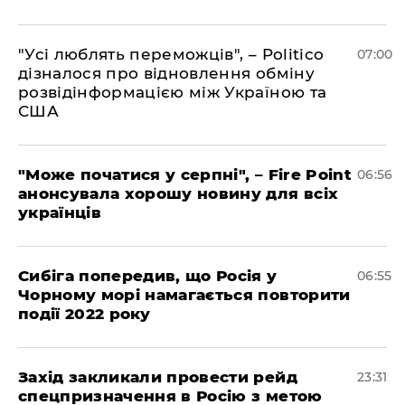
"Усі люблять переможців", – Politico
07:00
дізналося про відновлення обміну
розвідінформацією між Україною та
США
"Може початися у серпні", – Fire Point
06:56
анонсувала хорошу новину для всіх
українців
Сибіга попередив, що Росія у
06:55
Чорному морі намагається повторити
події 2022 року
​Захід закликали провести рейд
23:31
спецпризначення в Росію з метою