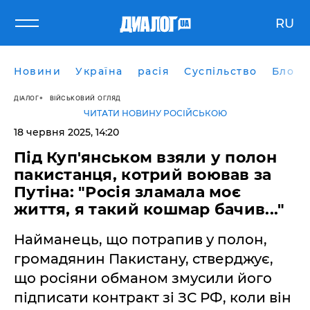
RU
Новини
Україна
расія
Суспільство
Блоги
ДІАЛОГ
ВІЙСЬКОВИЙ ОГЛЯД
ЧИТАТИ НОВИНУ РОСІЙСЬКОЮ
18 червня 2025, 14:20
Під Куп'янськом взяли у полон
пакистанця, котрий воював за
Путіна: "Росія зламала моє
життя, я такий кошмар бачив..."
Найманець, що потрапив у полон,
громадянин Пакистану, стверджує,
що росіяни обманом змусили його
підписати контракт зі ЗС РФ, коли він