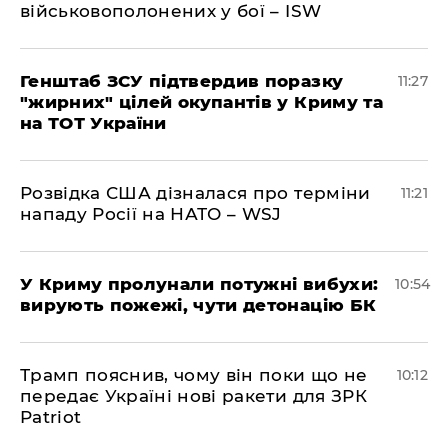
військовополонених у бої – ISW
Генштаб ЗСУ підтвердив поразку
11:27
"жирних" цілей окупантів у Криму та
на ТОТ України
Розвідка США дізналася про терміни
11:21
нападу Росії на НАТО – WSJ
У Криму пролунали потужні вибухи:
10:54
вирують пожежі, чути детонацію БК
Трамп пояснив, чому він поки що не
10:12
передає Україні нові ракети для ЗРК
Patriot