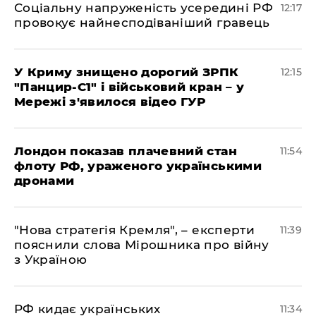
Соціальну напруженість усередині РФ
12:17
провокує найнесподіваніший гравець
У Криму знищено дорогий ЗРПК
12:15
"Панцир-С1" і військовий кран – у
Мережі з'явилося відео ГУР
Лондон показав плачевний стан
11:54
флоту РФ, ураженого українськими
дронами
"Нова стратегія Кремля", – експерти
11:39
пояснили слова Мірошника про війну
з Україною
РФ кидає українських
11:34